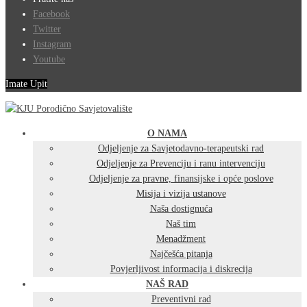
Facebook
Twitter
Instagram
Youtube
Imate Upit
O NAMA
Odjeljenje za Savjetodavno-terapeutski rad
Odjeljenje za Prevenciju i ranu intervenciju
Odjeljenje za pravne, finansijske i opće poslove
Misija i vizija ustanove
Naša dostignuća
Naš tim
Menadžment
Najčešća pitanja
Povjerljivost informacija i diskrecija
NAŠ RAD
Preventivni rad