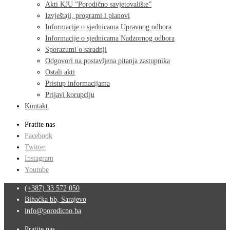
Akti KJU ”Porodično savjetovalište”
Izvještaji, programi i planovi
Informacije o sjednicama Upravnog odbora
Informacije o sjednicama Nadzornog odbora
Sporazumi o saradnji
Odgovori na postavljena pitanja zastupnika
Ostali akti
Pristup informacijama
Prijavi korupciju
Kontakt
Pratite nas
Facebook
Twitter
Instagram
Youtube
(+387) 33 572 050
Bihaćka bb, Sarajevo
info@porodicno.ba
Pratite nas