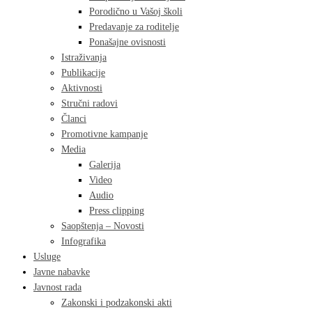
Porodično u Vašoj školi
Predavanje za roditelje
Ponašajne ovisnosti
Istraživanja
Publikacije
Aktivnosti
Stručni radovi
Članci
Promotivne kampanje
Media
Galerija
Video
Audio
Press clipping
Saopštenja – Novosti
Infografika
Usluge
Javne nabavke
Javnost rada
Zakonski i podzakonski akti