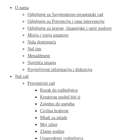
O nama
Odjeljenje za Savjetodavno-terapeutski rad
Odjeljenje za Prevenciju i ranu intervenciju
Odjeljenje za pravne, finansijske i opće poslove
Misija i vizija ustanove
Naša dostignuća
Naš tim
Menadžment
Najčešća pitanja
Povjerljivost informacija i diskrecija
Naš rad
Preventivni rad
Korak do roditeljstva
Kreativan možeš biti ti
Zajedno do uspjeha
Civilna hrabrost
Mladi za mlade
Moj izbor
Zlatne godine
Unapređenje roditeljstva