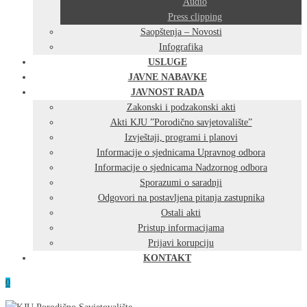
Audio
Press clipping
Saopštenja – Novosti
Infografika
USLUGE
JAVNE NABAVKE
JAVNOST RADA
Zakonski i podzakonski akti
Akti KJU ”Porodično savjetovalište”
Izvještaji, programi i planovi
Informacije o sjednicama Upravnog odbora
Informacije o sjednicama Nadzornog odbora
Sporazumi o saradnji
Odgovori na postavljena pitanja zastupnika
Ostali akti
Pristup informacijama
Prijavi korupciju
KONTAKT
0