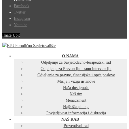
Facebook
Twitter
Instagram
Youtube
Imate Upit
O NAMA
Odjeljenje za Savjetodavno-terapeutski rad
Odjeljenje za Prevenciju i ranu intervenciju
Odjeljenje za pravne, finansijske i opće poslove
Misija i vizija ustanove
Naša dostignuća
Naš tim
Menadžment
Najčešća pitanja
Povjerljivost informacija i diskrecija
NAŠ RAD
Preventivni rad