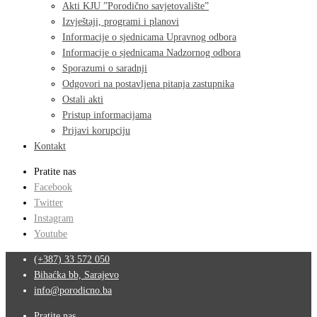
Akti KJU ”Porodično savjetovalište”
Izvještaji, programi i planovi
Informacije o sjednicama Upravnog odbora
Informacije o sjednicama Nadzornog odbora
Sporazumi o saradnji
Odgovori na postavljena pitanja zastupnika
Ostali akti
Pristup informacijama
Prijavi korupciju
Kontakt
Pratite nas
Facebook
Twitter
Instagram
Youtube
(+387) 33 572 050
Bihaćka bb, Sarajevo
info@porodicno.ba
Pratite nas