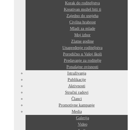
Korak do roditeljstva
Kreativan možeš biti ti
Zajedno do uspjeha
Civilna hrabrost
Mladi za mlade
Moj izbor
Zlatne godine
Unapređenje roditeljstva
Porodično u Vašoj školi
Predavanje za roditelje
Ponašajne ovisnosti
Istraživanja
Publikacije
Aktivnosti
Stručni radovi
Članci
Promotivne kampanje
Media
Galerija
Video