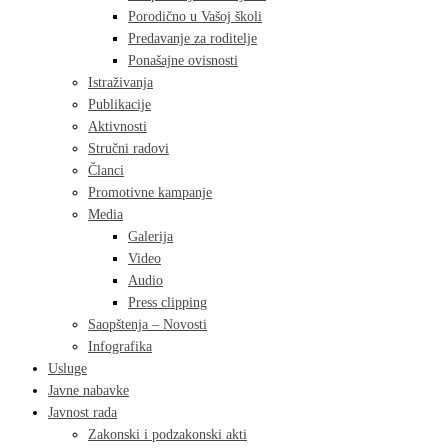
Porodično u Vašoj školi
Predavanje za roditelje
Ponašajne ovisnosti
Istraživanja
Publikacije
Aktivnosti
Stručni radovi
Članci
Promotivne kampanje
Media
Galerija
Video
Audio
Press clipping
Saopštenja – Novosti
Infografika
Usluge
Javne nabavke
Javnost rada
Zakonski i podzakonski akti