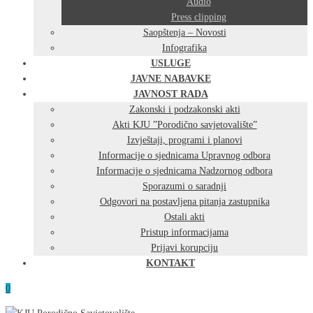
Audio
Press clipping
Saopštenja – Novosti
Infografika
USLUGE
JAVNE NABAVKE
JAVNOST RADA
Zakonski i podzakonski akti
Akti KJU ”Porodično savjetovalište”
Izvještaji, programi i planovi
Informacije o sjednicama Upravnog odbora
Informacije o sjednicama Nadzornog odbora
Sporazumi o saradnji
Odgovori na postavljena pitanja zastupnika
Ostali akti
Pristup informacijama
Prijavi korupciju
KONTAKT
0