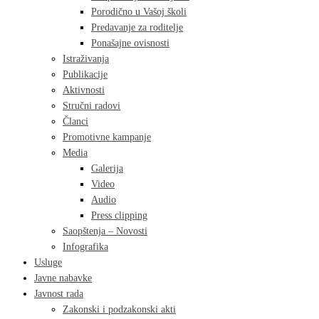
Porodično u Vašoj školi
Predavanje za roditelje
Ponašajne ovisnosti
Istraživanja
Publikacije
Aktivnosti
Stručni radovi
Članci
Promotivne kampanje
Media
Galerija
Video
Audio
Press clipping
Saopštenja – Novosti
Infografika
Usluge
Javne nabavke
Javnost rada
Zakonski i podzakonski akti