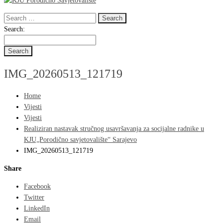
Search
for:
Search
Search:
for:
IMG_20260513_121719
Home
Vijesti
Vijesti
Realiziran nastavak stručnog usavršavanja za socijalne radnike u
KJU„Porodično savjetovalište“ Sarajevo
IMG_20260513_121719
Share
Facebook
Twitter
LinkedIn
Email