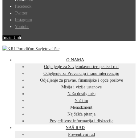
Facebook
Twitter
Instagram
Youtube
Imate Upit
O NAMA
Odjeljenje za Savjetodavno-terapeutski rad
Odjeljenje za Prevenciju i ranu intervenciju
Odjeljenje za pravne, finansijske i opće poslove
Misija i vizija ustanove
Naša dostignuća
Naš tim
Menadžment
Najčešća pitanja
Povjerljivost informacija i diskrecija
NAŠ RAD
Preventivni rad