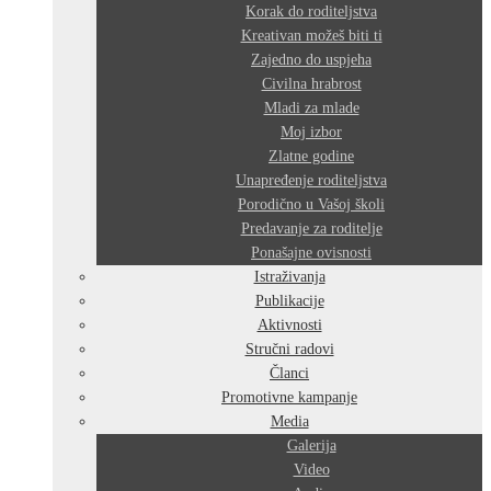
Korak do roditeljstva
Kreativan možeš biti ti
Zajedno do uspjeha
Civilna hrabrost
Mladi za mlade
Moj izbor
Zlatne godine
Unapređenje roditeljstva
Porodično u Vašoj školi
Predavanje za roditelje
Ponašajne ovisnosti
Istraživanja
Publikacije
Aktivnosti
Stručni radovi
Članci
Promotivne kampanje
Media
Galerija
Video