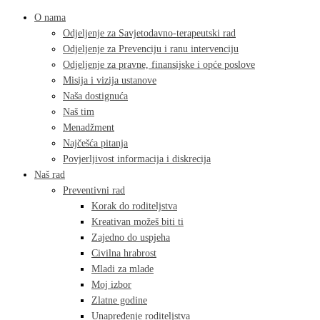
O nama
Odjeljenje za Savjetodavno-terapeutski rad
Odjeljenje za Prevenciju i ranu intervenciju
Odjeljenje za pravne, finansijske i opće poslove
Misija i vizija ustanove
Naša dostignuća
Naš tim
Menadžment
Najčešća pitanja
Povjerljivost informacija i diskrecija
Naš rad
Preventivni rad
Korak do roditeljstva
Kreativan možeš biti ti
Zajedno do uspjeha
Civilna hrabrost
Mladi za mlade
Moj izbor
Zlatne godine
Unapređenje roditeljstva