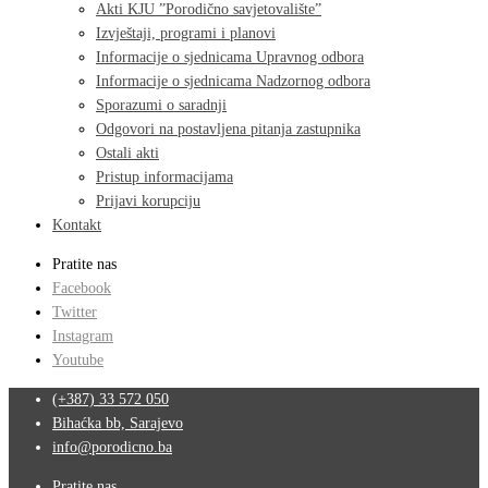
Akti KJU ”Porodično savjetovalište”
Izvještaji, programi i planovi
Informacije o sjednicama Upravnog odbora
Informacije o sjednicama Nadzornog odbora
Sporazumi o saradnji
Odgovori na postavljena pitanja zastupnika
Ostali akti
Pristup informacijama
Prijavi korupciju
Kontakt
Pratite nas
Facebook
Twitter
Instagram
Youtube
(+387) 33 572 050
Bihaćka bb, Sarajevo
info@porodicno.ba
Pratite nas