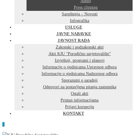
Audio
Press clipping
Saopštenja – Novosti
Infografika
USLUGE
JAVNE NABAVKE
JAVNOST RADA
Zakonski i podzakonski akti
Akti KJU ”Porodično savjetovalište”
Izvještaji, programi i planovi
Informacije o sjednicama Upravnog odbora
Informacije o sjednicama Nadzornog odbora
Sporazumi o saradnji
Odgovori na postavljena pitanja zastupnika
Ostali akti
Pristup informacijama
Prijavi korupciju
KONTAKT
0