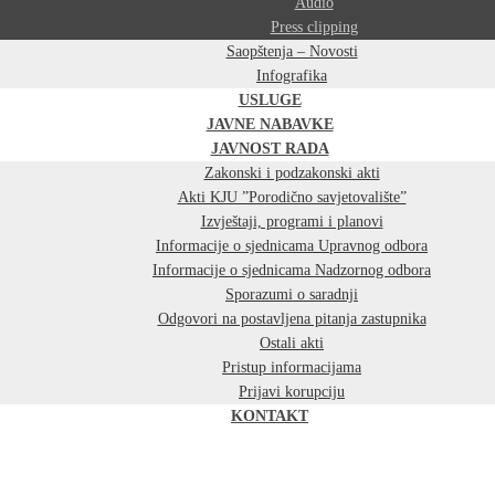
Audio
Press clipping
Saopštenja – Novosti
Infografika
USLUGE
JAVNE NABAVKE
JAVNOST RADA
Zakonski i podzakonski akti
Akti KJU ”Porodično savjetovalište”
Izvještaji, programi i planovi
Informacije o sjednicama Upravnog odbora
Informacije o sjednicama Nadzornog odbora
Sporazumi o saradnji
Odgovori na postavljena pitanja zastupnika
Ostali akti
Pristup informacijama
Prijavi korupciju
KONTAKT