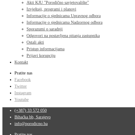
Akti KJU ”Porodično savjetovalište”
Izvještaji, programi i planovi
Informacije o sjednicama Upravnog odbora
Informacije o sjednicama Nadzornog odbora
Sporazumi o saradnji
Odgovori na postavljena pitanja zastupnika
Ostali akti
Pristup informacijama
Prijavi korupciju
Kontakt
Pratite nas
Facebook
Twitter
Instagram
Youtube
(+387) 33 572 050
Bihaćka bb, Sarajevo
info@porodicno.ba
Pratite nas