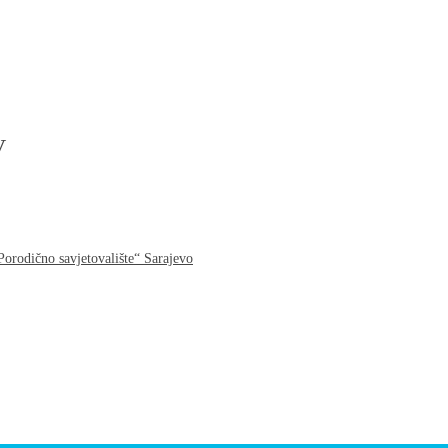
V
Porodično savjetovalište“ Sarajevo