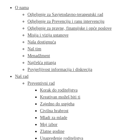
O nama
Odjeljenje za Savjetodavno-terapeutski rad
Odjeljenje za Prevenciju i ranu intervenciju
Odjeljenje za pravne, finansijske i opće poslove
Misija i vizija ustanove
Naša dostignuća
Naš tim
Menadžment
Najčešća pitanja
Povjerljivost informacija i diskrecija
Naš rad
Preventivni rad
Korak do roditeljstva
Kreativan možeš biti ti
Zajedno do uspjeha
Civilna hrabrost
Mladi za mlade
Moj izbor
Zlatne godine
Unapređenje roditeljstva