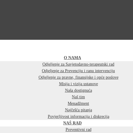
O NAMA
Odjeljenje za Savjetodavno-terapeutski rad
Odjeljenje za Prevenciju i ranu intervenciju
Odjeljenje za pravne, finansijske i opće poslove
Misija i vizija ustanove
Naša dostignuća
Naš tim
Menadžment
Najčešća pitanja
Povjerljivost informacija i diskrecija
NAŠ RAD
Preventivni rad