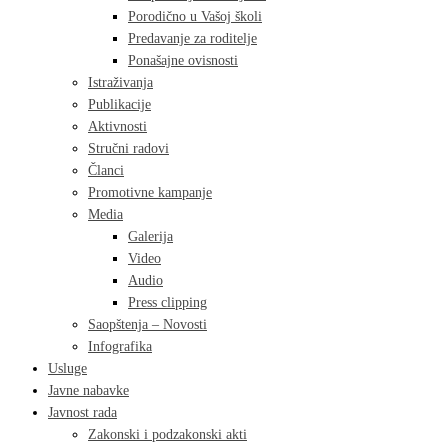
Porodično u Vašoj školi
Predavanje za roditelje
Ponašajne ovisnosti
Istraživanja
Publikacije
Aktivnosti
Stručni radovi
Članci
Promotivne kampanje
Media
Galerija
Video
Audio
Press clipping
Saopštenja – Novosti
Infografika
Usluge
Javne nabavke
Javnost rada
Zakonski i podzakonski akti