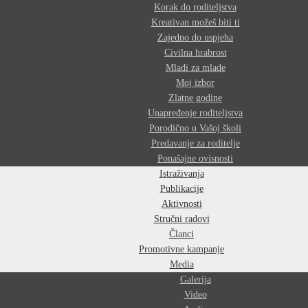
Korak do roditeljstva
Kreativan možeš biti ti
Zajedno do uspjeha
Civilna hrabrost
Mladi za mlade
Moj izbor
Zlatne godine
Unapređenje roditeljstva
Porodično u Vašoj školi
Predavanje za roditelje
Ponašajne ovisnosti
Istraživanja
Publikacije
Aktivnosti
Stručni radovi
Članci
Promotivne kampanje
Media
Galerija
Video