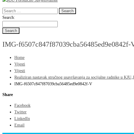
Search
for:
Search
Search:
for:
IMG-f6507c847f87039cba56485ed9e0842f-
Home
Vijesti
Vijesti
Realiziran nastavak stručnog usavršavanja za socijalne radnike u KJU„
IMG-f6507c847f87039cba56485ed9e0842f-V
Share
Facebook
Twitter
LinkedIn
Email