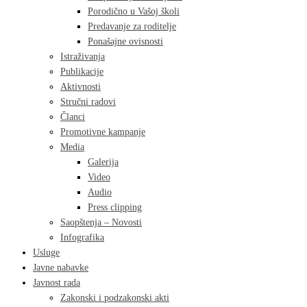
Porodično u Vašoj školi
Predavanje za roditelje
Ponašajne ovisnosti
Istraživanja
Publikacije
Aktivnosti
Stručni radovi
Članci
Promotivne kampanje
Media
Galerija
Video
Audio
Press clipping
Saopštenja – Novosti
Infografika
Usluge
Javne nabavke
Javnost rada
Zakonski i podzakonski akti