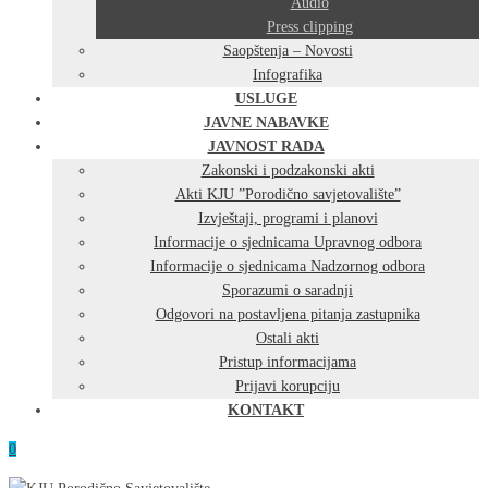
Audio
Press clipping
Saopštenja – Novosti
Infografika
USLUGE
JAVNE NABAVKE
JAVNOST RADA
Zakonski i podzakonski akti
Akti KJU ”Porodično savjetovalište”
Izvještaji, programi i planovi
Informacije o sjednicama Upravnog odbora
Informacije o sjednicama Nadzornog odbora
Sporazumi o saradnji
Odgovori na postavljena pitanja zastupnika
Ostali akti
Pristup informacijama
Prijavi korupciju
KONTAKT
0