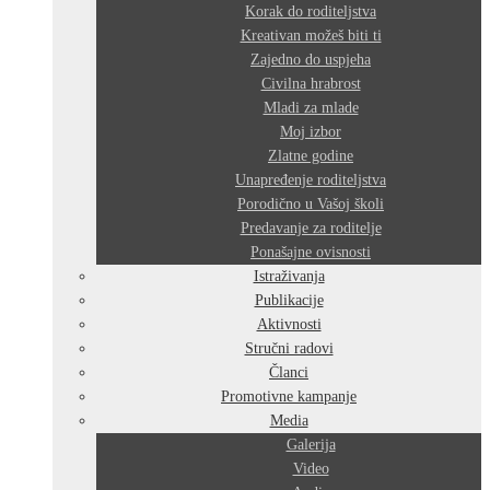
Korak do roditeljstva
Kreativan možeš biti ti
Zajedno do uspjeha
Civilna hrabrost
Mladi za mlade
Moj izbor
Zlatne godine
Unapređenje roditeljstva
Porodično u Vašoj školi
Predavanje za roditelje
Ponašajne ovisnosti
Istraživanja
Publikacije
Aktivnosti
Stručni radovi
Članci
Promotivne kampanje
Media
Galerija
Video