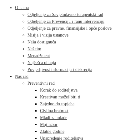
O nama
Odjeljenje za Savjetodavno-terapeutski rad
Odjeljenje za Prevenciju i ranu intervenciju
Odjeljenje za pravne, finansijske i opće poslove
Misija i vizija ustanove
Naša dostignuća
Naš tim
Menadžment
Najčešća pitanja
Povjerljivost informacija i diskrecija
Naš rad
Preventivni rad
Korak do roditeljstva
Kreativan možeš biti ti
Zajedno do uspjeha
Civilna hrabrost
Mladi za mlade
Moj izbor
Zlatne godine
Unapređenje roditeljstva