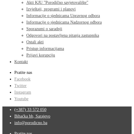
Akti KJU ”Porodično savjetovalište”
Izvještaji, programi i planovi
Informacije o sjednicama Upravnog odbora
Informacije o sjednicama Nadzornog odbora
Sporazumi o saradnji
Odgovori na postavljena pitanja zastupnika
Ostali akti
Pristup informacijama
Prijavi korupciju
Kontakt
Pratite nas
Facebook
Twitter
Instagram
Youtube
(+387) 33 572 050
Bihaćka bb, Sarajevo
info@porodicno.ba
Pratite nas