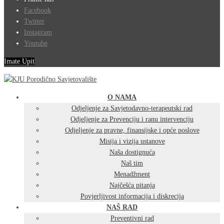
Facebook
Twitter
Instagram
Youtube
Imate Upit
O NAMA
Odjeljenje za Savjetodavno-terapeutski rad
Odjeljenje za Prevenciju i ranu intervenciju
Odjeljenje za pravne, finansijske i opće poslove
Misija i vizija ustanove
Naša dostignuća
Naš tim
Menadžment
Najčešća pitanja
Povjerljivost informacija i diskrecija
NAŠ RAD
Preventivni rad