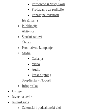
Porodično u Vašoj školi
Predavanje za roditelje
Ponašajne ovisnosti
Istraživanja
Publikacije
Aktivnosti
Stručni radovi
Članci
Promotivne kampanje
Media
Galerija
Video
Audio
Press clipping
Saopštenja – Novosti
Infografika
Usluge
Javne nabavke
Javnost rada
Zakonski i podzakonski akti