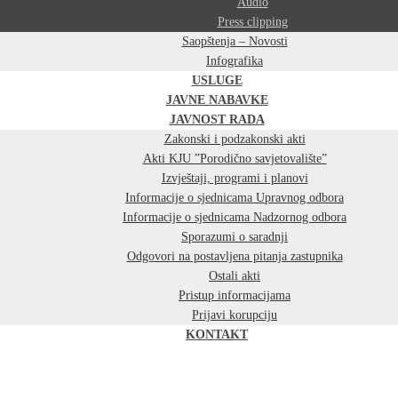
Audio
Press clipping
Saopštenja – Novosti
Infografika
USLUGE
JAVNE NABAVKE
JAVNOST RADA
Zakonski i podzakonski akti
Akti KJU ”Porodično savjetovalište”
Izvještaji, programi i planovi
Informacije o sjednicama Upravnog odbora
Informacije o sjednicama Nadzornog odbora
Sporazumi o saradnji
Odgovori na postavljena pitanja zastupnika
Ostali akti
Pristup informacijama
Prijavi korupciju
KONTAKT