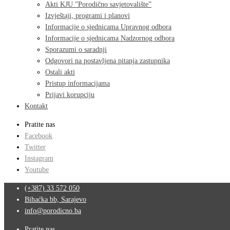
Akti KJU ”Porodično savjetovalište”
Izvještaji, programi i planovi
Informacije o sjednicama Upravnog odbora
Informacije o sjednicama Nadzornog odbora
Sporazumi o saradnji
Odgovori na postavljena pitanja zastupnika
Ostali akti
Pristup informacijama
Prijavi korupciju
Kontakt
Pratite nas
Facebook
Twitter
Instagram
Youtube
(+387) 33 572 050
Bihaćka bb, Sarajevo
info@porodicno.ba
Pratite nas