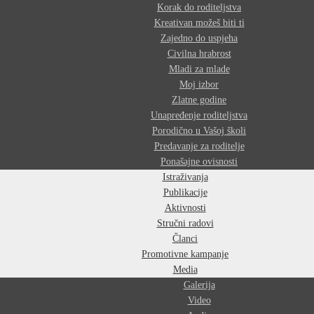
Korak do roditeljstva
Kreativan možeš biti ti
Zajedno do uspjeha
Civilna hrabrost
Mladi za mlade
Moj izbor
Zlatne godine
Unapređenje roditeljstva
Porodično u Vašoj školi
Predavanje za roditelje
Ponašajne ovisnosti
Istraživanja
Publikacije
Aktivnosti
Stručni radovi
Članci
Promotivne kampanje
Media
Galerija
Video