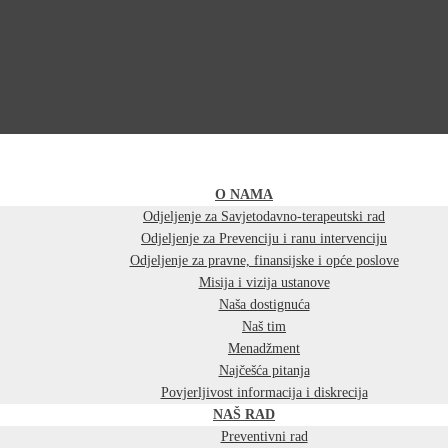
O NAMA
Odjeljenje za Savjetodavno-terapeutski rad
Odjeljenje za Prevenciju i ranu intervenciju
Odjeljenje za pravne, finansijske i opće poslove
Misija i vizija ustanove
Naša dostignuća
Naš tim
Menadžment
Najčešća pitanja
Povjerljivost informacija i diskrecija
NAŠ RAD
Preventivni rad