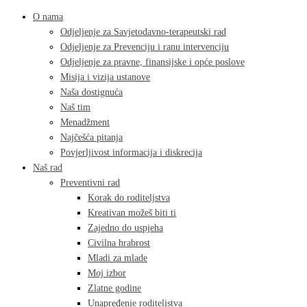
O nama
Odjeljenje za Savjetodavno-terapeutski rad
Odjeljenje za Prevenciju i ranu intervenciju
Odjeljenje za pravne, finansijske i opće poslove
Misija i vizija ustanove
Naša dostignuća
Naš tim
Menadžment
Najčešća pitanja
Povjerljivost informacija i diskrecija
Naš rad
Preventivni rad
Korak do roditeljstva
Kreativan možeš biti ti
Zajedno do uspjeha
Civilna hrabrost
Mladi za mlade
Moj izbor
Zlatne godine
Unapređenje roditeljstva