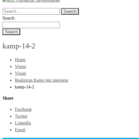
Search
for:
Search
Search:
for:
kamp-14-2
Home
Vijesti
Vijesti
Realiziran Kamp bez interneta
kamp-14-2
Share
Facebook
Twitter
LinkedIn
Email