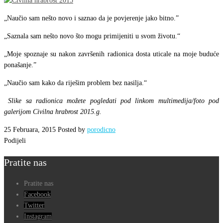
„
Naučio sam nešto novo i saznao da je povjerenje jako bitno.”
„
Saznala sam nešto novo što mogu primijeniti u svom životu.“
„
Moje spoznaje su nakon završenih radionica dosta uticale na moje buduće
ponašanje.”
„
Naučio sam kako da riješim problem bez nasilja.“
Slike sa radionica možete pogledati pod linkom multimedija/foto pod
galerijom Civilna hrabrost 2015.g.
25 Februara, 2015
Posted by
porodicno
Podijeli
Pratite nas
Pratite nas
Facebook
Twitter
Instagram