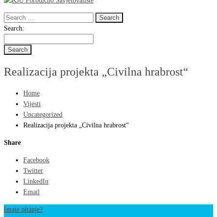
Search
for:
Search
Search:
for:
Realizacija projekta „Civilna hrabrost“
Home
Vijesti
Uncategorized
Realizacija projekta „Civilna hrabrost“
Share
Facebook
Twitter
LinkedIn
Email
Imate pitanje?