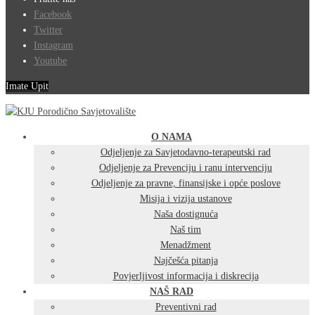
Facebook
Twitter
Instagram
Youtube
Imate Upit
O NAMA
Odjeljenje za Savjetodavno-terapeutski rad
Odjeljenje za Prevenciju i ranu intervenciju
Odjeljenje za pravne, finansijske i opće poslove
Misija i vizija ustanove
Naša dostignuća
Naš tim
Menadžment
Najčešća pitanja
Povjerljivost informacija i diskrecija
NAŠ RAD
Preventivni rad