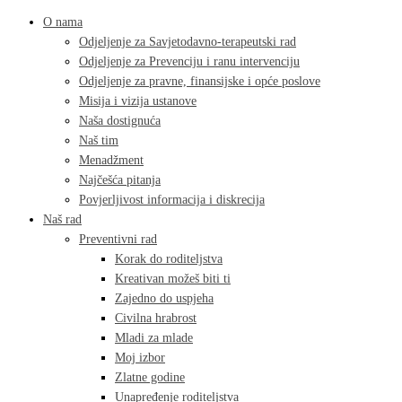
O nama
Odjeljenje za Savjetodavno-terapeutski rad
Odjeljenje za Prevenciju i ranu intervenciju
Odjeljenje za pravne, finansijske i opće poslove
Misija i vizija ustanove
Naša dostignuća
Naš tim
Menadžment
Najčešća pitanja
Povjerljivost informacija i diskrecija
Naš rad
Preventivni rad
Korak do roditeljstva
Kreativan možeš biti ti
Zajedno do uspjeha
Civilna hrabrost
Mladi za mlade
Moj izbor
Zlatne godine
Unapređenje roditeljstva