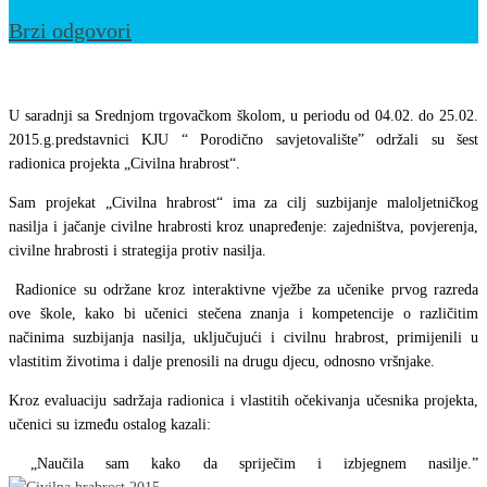
Brzi odgovori
Realizacija
projekta
U saradnji sa Srednjom trgovačkom školom, u periodu od 04.02. do 25.02.
„Civilna
2015.g.predstavnici KJU “ Porodično savjetovalište” održali su šest
radionica projekta „Civilna hrabrost“.
hrabrost“
Sam projekat „Civilna hrabrost“ ima za cilj suzbijanje maloljetničkog
nasilja i jačanje civilne hrabrosti kroz unapređenje: zajedništva, povjerenja,
civilne hrabrosti i strategija protiv nasilja.
Radionice su održane kroz interaktivne vježbe za učenike prvog razreda
ove škole, kako bi učenici stečena znanja i kompetencije o različitim
načinima suzbijanja nasilja, uključujući i civilnu hrabrost, primijenili u
vlastitim životima i dalje prenosili na drugu djecu, odnosno vršnjake.
Kroz evaluaciju sadržaja radionica i vlastitih očekivanja učesnika projekta,
učenici su između ostalog kazali:
„Naučila sam kako da spriječim i izbjegnem nasilje.”