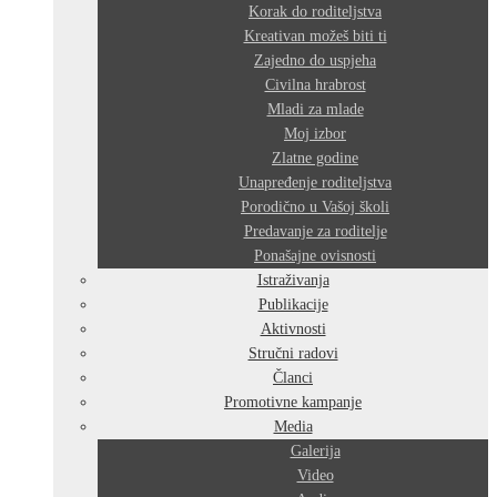
Korak do roditeljstva
Kreativan možeš biti ti
Zajedno do uspjeha
Civilna hrabrost
Mladi za mlade
Moj izbor
Zlatne godine
Unapređenje roditeljstva
Porodično u Vašoj školi
Predavanje za roditelje
Ponašajne ovisnosti
Istraživanja
Publikacije
Aktivnosti
Stručni radovi
Članci
Promotivne kampanje
Media
Galerija
Video