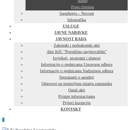
Audio
Press clipping
Saopštenja – Novosti
Infografika
USLUGE
JAVNE NABAVKE
JAVNOST RADA
Zakonski i podzakonski akti
Akti KJU ”Porodično savjetovalište”
Izvještaji, programi i planovi
Informacije o sjednicama Upravnog odbora
Informacije o sjednicama Nadzornog odbora
Sporazumi o saradnji
Odgovori na postavljena pitanja zastupnika
Ostali akti
Pristup informacijama
Prijavi korupciju
KONTAKT
0