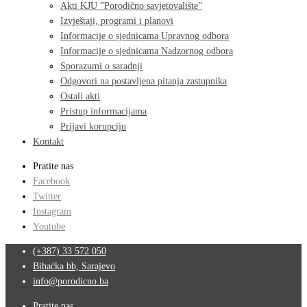
Akti KJU ”Porodično savjetovalište”
Izvještaji, programi i planovi
Informacije o sjednicama Upravnog odbora
Informacije o sjednicama Nadzornog odbora
Sporazumi o saradnji
Odgovori na postavljena pitanja zastupnika
Ostali akti
Pristup informacijama
Prijavi korupciju
Kontakt
Pratite nas
Facebook
Twitter
Instagram
Youtube
(+387) 33 572 050
Bihaćka bb, Sarajevo
info@porodicno.ba
Pratite nas