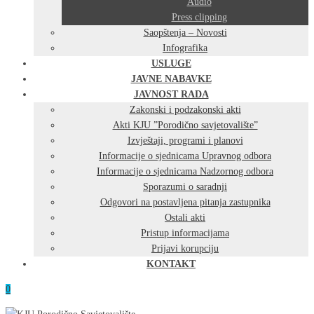
Audio
Press clipping
Saopštenja – Novosti
Infografika
USLUGE
JAVNE NABAVKE
JAVNOST RADA
Zakonski i podzakonski akti
Akti KJU ”Porodično savjetovalište”
Izvještaji, programi i planovi
Informacije o sjednicama Upravnog odbora
Informacije o sjednicama Nadzornog odbora
Sporazumi o saradnji
Odgovori na postavljena pitanja zastupnika
Ostali akti
Pristup informacijama
Prijavi korupciju
KONTAKT
0