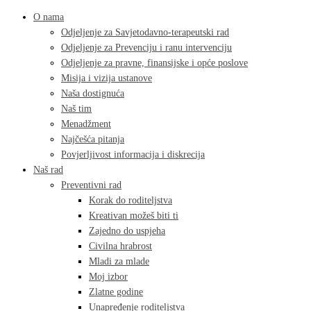
O nama
Odjeljenje za Savjetodavno-terapeutski rad
Odjeljenje za Prevenciju i ranu intervenciju
Odjeljenje za pravne, finansijske i opće poslove
Misija i vizija ustanove
Naša dostignuća
Naš tim
Menadžment
Najčešća pitanja
Povjerljivost informacija i diskrecija
Naš rad
Preventivni rad
Korak do roditeljstva
Kreativan možeš biti ti
Zajedno do uspjeha
Civilna hrabrost
Mladi za mlade
Moj izbor
Zlatne godine
Unapređenje roditeljstva