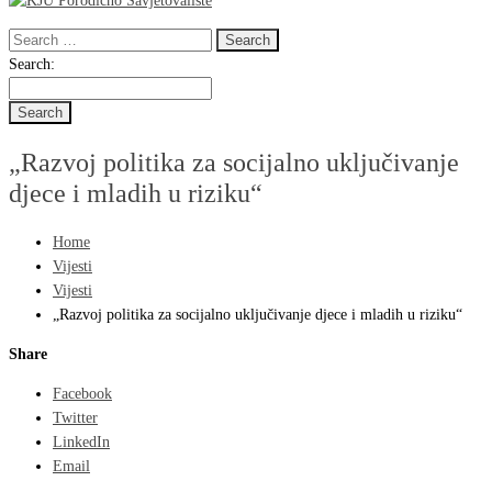
Search
for:
Search
Search:
for:
„Razvoj politika za socijalno uključivanje
djece i mladih u riziku“
Home
Vijesti
Vijesti
„Razvoj politika za socijalno uključivanje djece i mladih u riziku“
Share
Facebook
Twitter
LinkedIn
Email