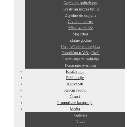
Korak do roditeljstva
Kreativan možeš biti ti
Zajedno do uspjeha
Civilna hrabrost
Mladi za mlade
Moj izbor
Zlatne godine
Unapređenje roditeljstva
Porodično u Vašoj školi
Predavanje za roditelje
Ponašajne ovisnosti
Istraživanja
Publikacije
Aktivnosti
Stručni radovi
Članci
Promotivne kampanje
Media
Galerija
Video