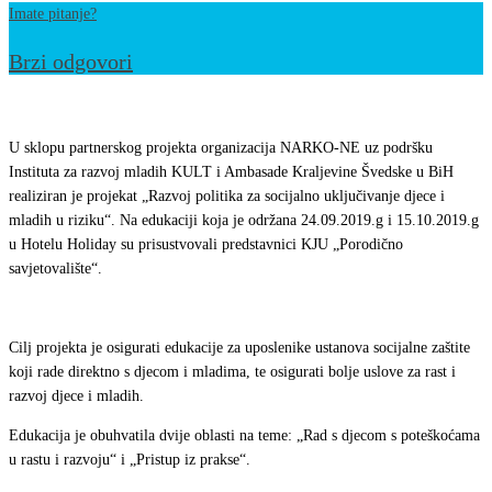
Imate pitanje?
Brzi odgovori
„Razvoj
politika
U sklopu partnerskog projekta organizacija NARKO-NE uz podršku
za
Instituta za razvoj mladih KULT i Ambasade Kraljevine Švedske u BiH
realiziran je projekat „Razvoj politika za socijalno uključivanje djece i
socijalno
mladih u riziku“. Na edukaciji koja je održana 24.09.2019.g i 15.10.2019.g
uključivanje
u Hotelu Holiday su prisustvovali predstavnici KJU „Porodično
djece
savjetovalište“.
i
mladih
Cilj projekta je osigurati edukacije za uposlenike ustanova socijalne zaštite
u
koji rade direktno s djecom i mladima, te osigurati bolje uslove za rast i
riziku“
razvoj djece i mladih.
Edukacija je obuhvatila dvije oblasti na teme: „Rad s djecom s poteškoćama
u rastu i razvoju“ i „Pristup iz prakse“.