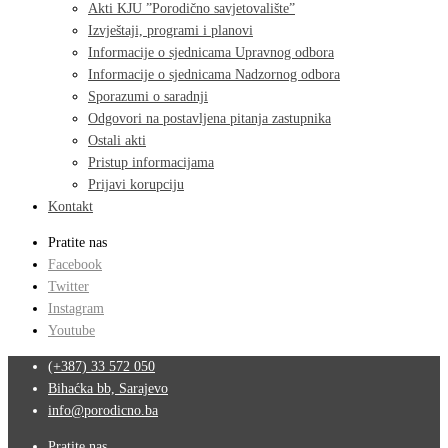
Akti KJU ”Porodično savjetovalište”
Izvještaji, programi i planovi
Informacije o sjednicama Upravnog odbora
Informacije o sjednicama Nadzornog odbora
Sporazumi o saradnji
Odgovori na postavljena pitanja zastupnika
Ostali akti
Pristup informacijama
Prijavi korupciju
Kontakt
Pratite nas
Facebook
Twitter
Instagram
Youtube
(+387) 33 572 050
Bihaćka bb, Sarajevo
info@porodicno.ba
Pratite nas