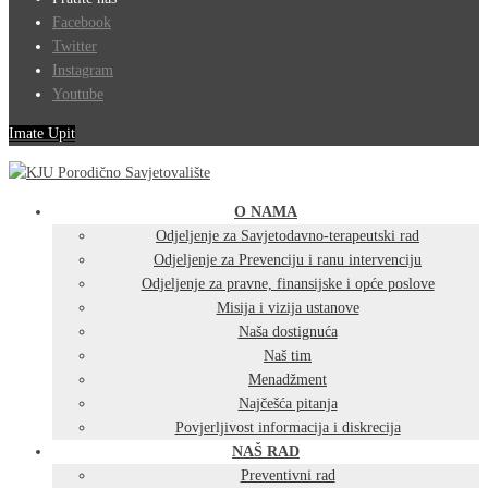
Facebook
Twitter
Instagram
Youtube
Imate Upit
O NAMA
Odjeljenje za Savjetodavno-terapeutski rad
Odjeljenje za Prevenciju i ranu intervenciju
Odjeljenje za pravne, finansijske i opće poslove
Misija i vizija ustanove
Naša dostignuća
Naš tim
Menadžment
Najčešća pitanja
Povjerljivost informacija i diskrecija
NAŠ RAD
Preventivni rad