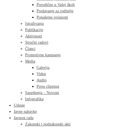
Porodično u Vašoj školi
Predavanje za roditelje
Ponašajne ovisnosti
Istraživanja
Publikacije
Aktivnosti
Stručni radovi
Članci
Promotivne kampanje
Media
Galerija
Video
Audio
Press clipping
Saopštenja – Novosti
Infografika
Usluge
Javne nabavke
Javnost rada
Zakonski i podzakonski akti