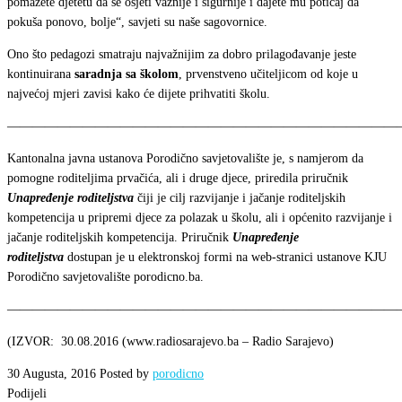
pomažete djetetu da se osjeti važnije i sigurnije i dajete mu poticaj da
pokuša ponovo, bolje“, savjeti su naše sagovornice.
Ono što pedagozi smatraju najvažnijim za dobro prilagođavanje jeste
kontinuirana
saradnja sa školom
, prvenstveno učiteljicom od koje u
najvećoj mjeri zavisi kako će dijete prihvatiti školu.
———————————————————————————————
Kantonalna javna ustanova Porodično savjetovalište je, s namjerom da
pomogne roditeljima prvačića, ali i druge djece, priredila priručnik
Unapređenje roditeljstva
čiji je cilj razvijanje i jačanje roditeljskih
kompetencija u pripremi djece za polazak u školu, ali i općenito razvijanje i
jačanje roditeljskih kompetencija. Priručnik
Unapređenje
roditeljstva
dostupan je u elektronskoj formi na web-stranici ustanove KJU
Porodično savjetovalište porodicno.ba.
———————————————————————————————
(IZVOR: 30.08.2016 (www.radiosarajevo.ba – Radio Sarajevo)
30 Augusta, 2016
Posted by
porodicno
Podijeli