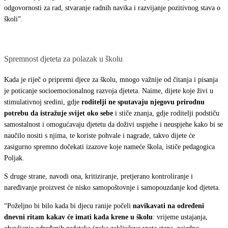
odgovornosti za rad, stvaranje radnih navika i razvijanje pozitivnog stava o
školi”.
Spremnost djeteta za polazak u školu
Kada je riječ o pripremi djece za školu, mnogo važnije od čitanja i pisanja
je poticanje socioemocionalnog razvoja djeteta. Naime, dijete koje živi u
stimulativnoj sredini, gdje
roditelji ne sputavaju njegovu prirodnu
potrebu da istražuje svijet oko sebe
i stiče znanja, gdje roditelji podstiču
samostalnost i omogućavaju djetetu da doživi uspjehe i neuspjehe kako bi se
naučilo nositi s njima, te koriste pohvale i nagrade, takvo dijete će
zasigurno spremno dočekati izazove koje nameće škola, ističe pedagogica
Poljak.
S druge strane, navodi ona, kritiziranje, pretjerano kontroliranje i
naređivanje proizvest će nisko samopoštovnje i samopouzdanje kod djeteta.
“Poželjno bi bilo kada bi djecu ranije počeli
navikavati na određeni
dnevni ritam kakav će imati kada krene u školu
: vrijeme ustajanja,