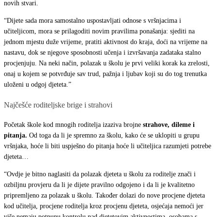
školu
novih stvari.
“Dijete sada mora samostalno uspostavljati odnose s vršnjacima i
učiteljicom, mora se prilagoditi novim pravilima ponašanja: sjediti na
jednom mjestu duže vrijeme, pratiti aktivnost do kraja, doći na vrijeme na
nastavu, dok se njegove sposobnosti učenja i izvršavanja zadataka stalno
procjenjuju. Na neki način, polazak u školu je prvi veliki korak ka zrelosti,
onaj u kojem se potvrđuje sav trud, pažnja i ljubav koji su do tog trenutka
uloženi u odgoj djeteta.”
Najčešće roditeljske brige i strahovi
Početak škole kod mnogih roditelja izaziva brojne
strahove, dileme i
pitanja.
Od toga da li je spremno za školu, kako će se uklopiti u grupu
vršnjaka, hoće li biti uspješno do pitanja hoće li učiteljica razumjeti potrebe
djeteta…
“Ovdje je bitno naglasiti da polazak djeteta u školu za roditelje znači i
ozbiljnu provjeru da li je dijete pravilno odgojeno i da li je kvalitetno
pripremljeno za polazak u školu. Također dolazi do nove procjene djeteta
kod učitelja, procjene roditelja kroz procjenu djeteta, osjećaja nemoći jer
više nemaju potpunu kontrolu nad djetetovim aktivnostima, osobama s