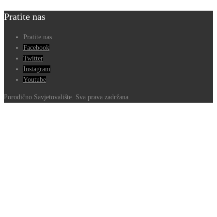
Pratite nas
Pratite nas
Facebook
Twitter
Instagram
Youtube
Porodično Savjetovalište. Sva prava zadržana.
Go
to
Top