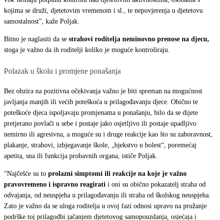
kojima se druži, djetetovim vremenom i sl., te nepovjerenja u djetetovu
samostalnost”, kaže Poljak.
Bitno je naglasiti da se
strahovi roditelja neminovno prenose na djecu,
stoga je važno da ih roditelji koliko je moguće kontroliraju.
Polazak u školu i promjene ponašanja
Bez obzira na pozitivna očekivanja važno je biti spreman na
mogućnost
javljanja manjih ili većih poteškoća u prilagođavanju djece. Obično te
poteškoće djeca ispoljavaju promjenama u ponašanju, bilo da se dijete
pretjerano povlači u sebe i postaje jako osjetljivo ili postaje upadljivo
nemirno ili agresivna, a moguće su i druge reakcije kao što su zaboravnost,
plakanje, strahovi, izbjegavanje škole, „bjekstvo u bolest“, poremećaj
apetita, sna ili funkcija probavnih organa, ističe Poljak.
“Najčešće su to
prolazni simptomi ili reakcije na koje je važno
pravovremeno i ispravno reagirati
i oni su obično pokazatelj straha od
odvajanja, od neuspjeha u prilagođavanju ili straha od školskog neuspjeha.
Zato je važno da se uloga roditelja u ovoj fazi odnosi upravo na pružanje
podrške toj prilagodbi jačanjem djetetovog samopouzdanja, osjećaja i