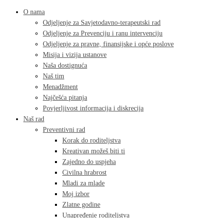
O nama
Odjeljenje za Savjetodavno-terapeutski rad
Odjeljenje za Prevenciju i ranu intervenciju
Odjeljenje za pravne, finansijske i opće poslove
Misija i vizija ustanove
Naša dostignuća
Naš tim
Menadžment
Najčešća pitanja
Povjerljivost informacija i diskrecija
Naš rad
Preventivni rad
Korak do roditeljstva
Kreativan možeš biti ti
Zajedno do uspjeha
Civilna hrabrost
Mladi za mlade
Moj izbor
Zlatne godine
Unapređenje roditeljstva