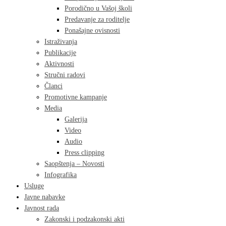
Porodično u Vašoj školi
Predavanje za roditelje
Ponašajne ovisnosti
Istraživanja
Publikacije
Aktivnosti
Stručni radovi
Članci
Promotivne kampanje
Media
Galerija
Video
Audio
Press clipping
Saopštenja – Novosti
Infografika
Usluge
Javne nabavke
Javnost rada
Zakonski i podzakonski akti