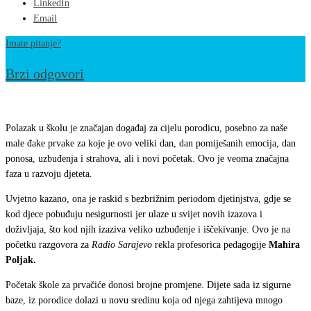
LinkedIn
Email
Imate pitanje?
Brzi odgovori
Prvačići
/
Polazak u školu je značajan događaj za cijelu porodicu, posebno za naše
Pedagogica
male đake prvake za koje je ovo veliki dan, dan pomiješanih emocija, dan
ponosa, uzbuđenja i strahova, ali i novi početak. Ovo je veoma značajna
Poljak
faza u razvoju djeteta.
za
Radiosarajevo.ba:
Uvjetno kazano, ona je raskid s bezbrižnim periodom djetinjstva, gdje se
kod djece pobuđuju nesigurnosti jer ulaze u svijet novih izazova i
Olakšajte
doživljaja, što kod njih izaziva veliko uzbuđenje i iščekivanje. Ovo je na
svom
početku razgovora za
Radio Sarajevo
rekla profesorica pedagogije
Mahira
djetetu
Poljak.
polazak
Početak škole za prvačiće donosi brojne promjene. Dijete sada iz sigurne
u
baze, iz porodice dolazi u novu sredinu koja od njega zahtijeva mnogo