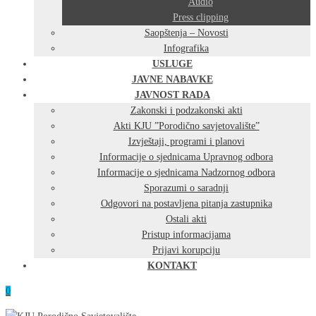
Audio
Press clipping
Saopštenja – Novosti
Infografika
USLUGE
JAVNE NABAVKE
JAVNOST RADA
Zakonski i podzakonski akti
Akti KJU ”Porodično savjetovalište”
Izvještaji, programi i planovi
Informacije o sjednicama Upravnog odbora
Informacije o sjednicama Nadzornog odbora
Sporazumi o saradnji
Odgovori na postavljena pitanja zastupnika
Ostali akti
Pristup informacijama
Prijavi korupciju
KONTAKT
0