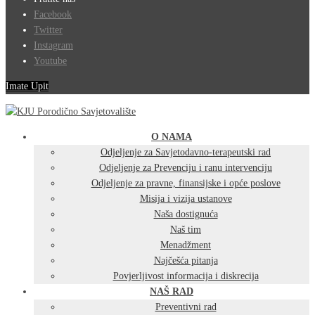
Facebook
Twitter
Instagram
Youtube
Imate Upit
O NAMA
Odjeljenje za Savjetodavno-terapeutski rad
Odjeljenje za Prevenciju i ranu intervenciju
Odjeljenje za pravne, finansijske i opće poslove
Misija i vizija ustanove
Naša dostignuća
Naš tim
Menadžment
Najčešća pitanja
Povjerljivost informacija i diskrecija
NAŠ RAD
Preventivni rad