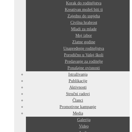
Korak do roditeljstva
Kreativan možeš biti ti
Zajedno do uspjeha
Civilna hrabrost
Mladi za mlade
Moj izbor
Zlatne godine
Unapređenje roditeljstva
Porodično u Vašoj školi
Predavanje za roditelje
Ponašajne ovisnosti
Istraživanja
Publikacije
Aktivnosti
Stručni radovi
Članci
Promotivne kampanje
Media
Galerija
Video