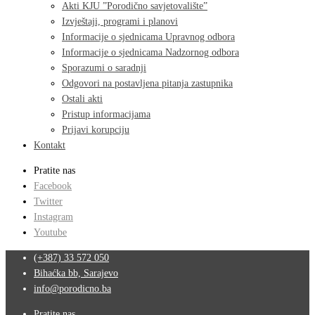
Akti KJU ”Porodično savjetovalište”
Izvještaji, programi i planovi
Informacije o sjednicama Upravnog odbora
Informacije o sjednicama Nadzornog odbora
Sporazumi o saradnji
Odgovori na postavljena pitanja zastupnika
Ostali akti
Pristup informacijama
Prijavi korupciju
Kontakt
Pratite nas
Facebook
Twitter
Instagram
Youtube
(+387) 33 572 050
Bihaćka bb, Sarajevo
info@porodicno.ba
Pratite nas