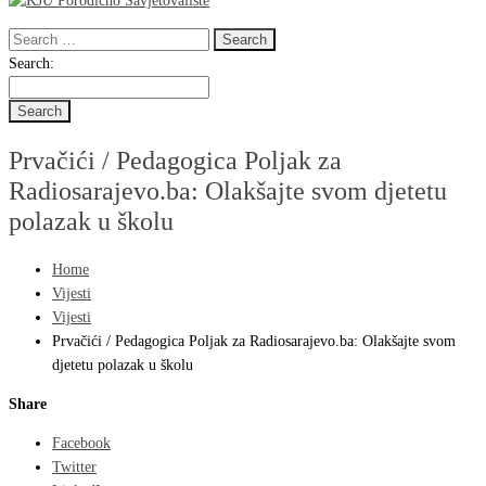
Search
for:
Search
Search:
for:
Prvačići / Pedagogica Poljak za
Radiosarajevo.ba: Olakšajte svom djetetu
polazak u školu
Home
Vijesti
Vijesti
Prvačići / Pedagogica Poljak za Radiosarajevo.ba: Olakšajte svom
djetetu polazak u školu
Share
Facebook
Twitter