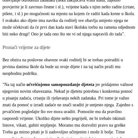
obavljanje određenih zadataka (neka zaključava vrata stana, zajedno
provjerite je li zavrnuo česme i sl.), vrijeme kada s njim nešto radite (crtate,
pišete, i sl.) po
mogućnosti na mjestu na kojem će raditi kada krene u školu.
I svakako ako dijete ima naviku da roditelj sve obavlja umjesto njega ne
može očekivati da će prvi dan kada stavi školsku torbu na ramena odjednom
biti neko drugi! Ono je tada ono što ste vi od njega napravili do tada”.
Pronaći vrijeme za dijete
Bez obzira na poslovne obaveze svaki roditelj bi se trebao potruditi u
prvima danima škole da bude uz svoje dijete i na taj način pruži mu
neophodnu podršku.
“Na taj način
učvršćujemo samopouzdanje djeteta
jer pridajemo važnost
njegovim novim obavezama. Nekad je djetetu potrebna i konkretna pomoć
u pisanju zadaća, crtanju ili rješavanju nekih zadataka. Pri tome je važno
znati da pomoć u izradi zadaće ne znači uraditi je umjesto njega. Zajedno s
prvačićem pogledajte što sve mora uraditi. Pomozite mu da pravilno
rasporedi vrijeme. Ukoliko dijete nešto pogriješi, ne bi trebalo iskinuti
listove, vikati, gubiti strpljenje. Moramo mu dozvoliti pravo na greške
Treba ga mirno pitati je li zadovoljno učinjenim i može li bolje. Time