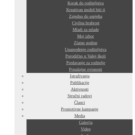
Korak do roditeljstva
Kreativan možeš biti ti
Zajedno do uspjeha
Civilna hrabrost
Mladi za mlade
Moj izbor
Zlatne godine
Unapređenje roditeljstva
Porodično u Vašoj školi
Predavanje za roditelje
Ponašajne ovisnosti
Istraživanja
Publikacije
Aktivnosti
Stručni radovi
Članci
Promotivne kampanje
Media
Galerija
Video