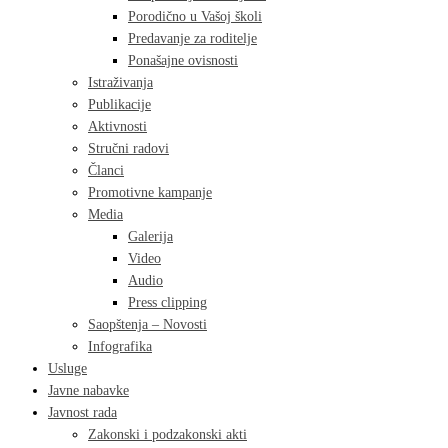
Porodično u Vašoj školi
Predavanje za roditelje
Ponašajne ovisnosti
Istraživanja
Publikacije
Aktivnosti
Stručni radovi
Članci
Promotivne kampanje
Media
Galerija
Video
Audio
Press clipping
Saopštenja – Novosti
Infografika
Usluge
Javne nabavke
Javnost rada
Zakonski i podzakonski akti