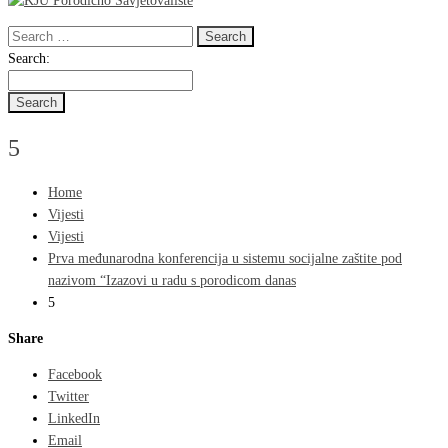
Search
for:
Search
Search:
for:
5
Home
Vijesti
Vijesti
Prva međunarodna konferencija u sistemu socijalne zaštite pod
nazivom “Izazovi u radu s porodicom danas
5
Share
Facebook
Twitter
LinkedIn
Email