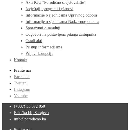
Akti KJU ”Porodično savjetovalište”
Izvještaji, programi i planovi
Informacije o sjednicama Upravnog odbora
Informacije o sjednicama Nadzornog odbora
Sporazumi o saradnji
Odgovori na postavljena pitanja zastupnika
Ostali akti
Pristup informacijama
Prijavi korupciju
Kontakt
Pratite nas
Facebook
Twitter
Instagram
Youtube
(+387) 33 572 050
Bihaćka bb, Sarajevo
info@porodicno.ba
Pratite nas