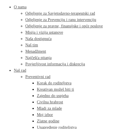
O nama
Odjeljenje za Savjetodavno-terapeutski rad
Odjeljenje za Prevenciju i ranu intervenciju
Odjeljenje za pravne, finansijske i opće poslove
Misija i vizija ustanove
Naša dostignuća
Naš tim
Menadžment
Najčešća pitanja
Povjerljivost informacija i diskrecija
Naš rad
Preventivni rad
Korak do roditeljstva
Kreativan možeš biti ti
Zajedno do uspjeha
Civilna hrabrost
Mladi za mlade
Moj izbor
Zlatne godine
Unapređenje roditeljstva