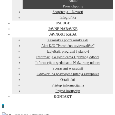
Audio
Press clipping
Saopštenja – Novosti
Infografika
USLUGE
JAVNE NABAVKE
JAVNOST RADA
Zakonski i podzakonski akti
Akti KJU ”Porodično savjetovalište”
Izvještaji, programi i planovi
Informacije o sjednicama Upravnog odbora
Informacije o sjednicama Nadzornog odbora
Sporazumi o saradnji
Odgovori na postavljena pitanja zastupnika
Ostali akti
Pristup informacijama
Prijavi korupciju
KONTAKT
0