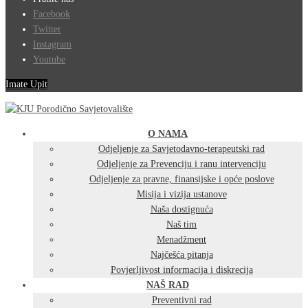
Facebook
Twitter
Instagram
Youtube
Imate Upit
O NAMA
Odjeljenje za Savjetodavno-terapeutski rad
Odjeljenje za Prevenciju i ranu intervenciju
Odjeljenje za pravne, finansijske i opće poslove
Misija i vizija ustanove
Naša dostignuća
Naš tim
Menadžment
Najčešća pitanja
Povjerljivost informacija i diskrecija
NAŠ RAD
Preventivni rad