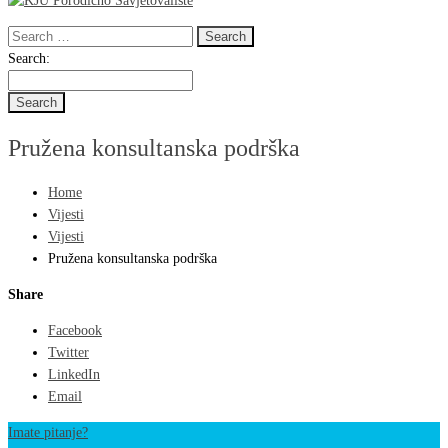
Search
for:
Search
Search:
for:
Pružena konsultanska podrška
Home
Vijesti
Vijesti
Pružena konsultanska podrška
Share
Facebook
Twitter
LinkedIn
Email
Imate pitanje?