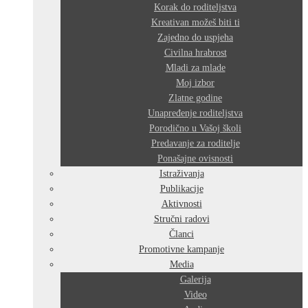
Korak do roditeljstva
Kreativan možeš biti ti
Zajedno do uspjeha
Civilna hrabrost
Mladi za mlade
Moj izbor
Zlatne godine
Unapređenje roditeljstva
Porodično u Vašoj školi
Predavanje za roditelje
Ponašajne ovisnosti
Istraživanja
Publikacije
Aktivnosti
Stručni radovi
Članci
Promotivne kampanje
Media
Galerija
Video