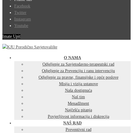
Facebook
Twitter
Instagram
Youtube
Imate Upit
O NAMA
Odjeljenje za Savjetodavno-terapeutski rad
Odjeljenje za Prevenciju i ranu intervenciju
Odjeljenje za pravne, finansijske i opće poslove
Misija i vizija ustanove
Naša dostignuća
Naš tim
Menadžment
Najčešća pitanja
Povjerljivost informacija i diskrecija
NAŠ RAD
Preventivni rad