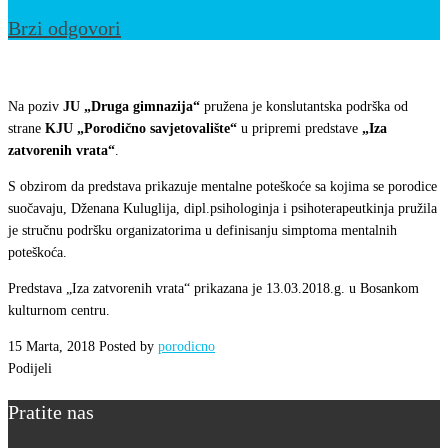
Brzi odgovori
Pružena
konsultanska
Na poziv
JU „Druga gimnazija“
pružena je konslutantska podrška od
podrška
strane
KJU „Porodično savjetovalište“
u pripremi predstave
„Iza
zatvorenih vrata“
.
S obzirom da predstava prikazuje mentalne poteškoće sa kojima se porodice
suočavaju, Dženana Kuluglija, dipl.psihologinja i psihoterapeutkinja pružila
je stručnu podršku organizatorima u definisanju simptoma mentalnih
poteškoća.
Predstava „Iza zatvorenih vrata“ prikazana je 13.03.2018.g. u Bosankom
kulturnom centru.
15 Marta, 2018
Posted by
porodicno
Podijeli
Pratite nas