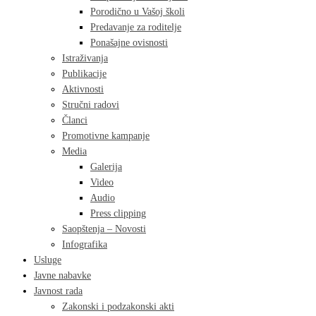
Porodično u Vašoj školi
Predavanje za roditelje
Ponašajne ovisnosti
Istraživanja
Publikacije
Aktivnosti
Stručni radovi
Članci
Promotivne kampanje
Media
Galerija
Video
Audio
Press clipping
Saopštenja – Novosti
Infografika
Usluge
Javne nabavke
Javnost rada
Zakonski i podzakonski akti