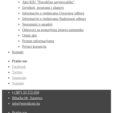
Akti KJU ”Porodično savjetovalište”
Izvještaji, programi i planovi
Informacije o sjednicama Upravnog odbora
Informacije o sjednicama Nadzornog odbora
Sporazumi o saradnji
Odgovori na postavljena pitanja zastupnika
Ostali akti
Pristup informacijama
Prijavi korupciju
Kontakt
Pratite nas
Facebook
Twitter
Instagram
Youtube
(+387) 33 572 050
Bihaćka bb, Sarajevo
info@porodicno.ba
Pratite nas