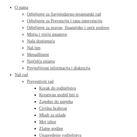
O nama
Odjeljenje za Savjetodavno-terapeutski rad
Odjeljenje za Prevenciju i ranu intervenciju
Odjeljenje za pravne, finansijske i opće poslove
Misija i vizija ustanove
Naša dostignuća
Naš tim
Menadžment
Najčešća pitanja
Povjerljivost informacija i diskrecija
Naš rad
Preventivni rad
Korak do roditeljstva
Kreativan možeš biti ti
Zajedno do uspjeha
Civilna hrabrost
Mladi za mlade
Moj izbor
Zlatne godine
Unapređenje roditeljstva