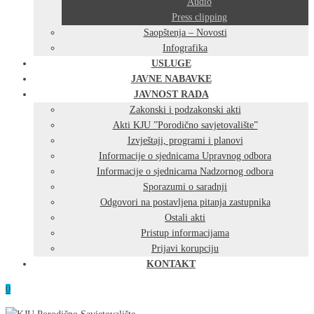
Audio
Press clipping
Saopštenja – Novosti
Infografika
USLUGE
JAVNE NABAVKE
JAVNOST RADA
Zakonski i podzakonski akti
Akti KJU ”Porodično savjetovalište”
Izvještaji, programi i planovi
Informacije o sjednicama Upravnog odbora
Informacije o sjednicama Nadzornog odbora
Sporazumi o saradnji
Odgovori na postavljena pitanja zastupnika
Ostali akti
Pristup informacijama
Prijavi korupciju
KONTAKT
0