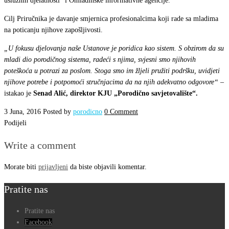
uslužnih djelatnosti“ i Omladinske informativne agencije.
Cilj Priručnika je davanje smjernica profesionalcima koji rade sa mladima
na poticanju njihove zapošljivosti.
„U fokusu djelovanja naše Ustanove je poridica kao sistem. S obzirom da su
mladi dio porodičnog sistema, radeći s njima, svjesni smo njihovih
poteškoća u potrazi za poslom. Stoga smo im žljeli pružiti podršku, uvidjeti
njihove potrebe i potpomoći stručnjacima da na njih adekvatno odgovore“ –
istakao je
Senad Alić, direktor KJU „Porodično savjetovalište“.
3 Juna, 2016
Posted by
porodicno
0 Comment
Podijeli
Write a comment
Morate biti
prijavljeni
da biste objavili komentar.
Pratite nas
Pratite nas
Facebook