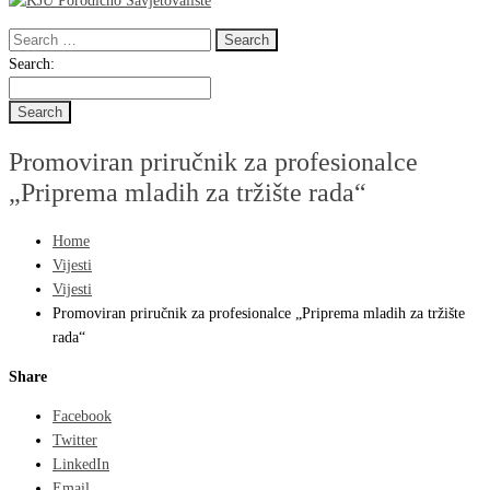
Search
for:
Search
Search:
for:
Promoviran priručnik za profesionalce
„Priprema mladih za tržište rada“
Home
Vijesti
Vijesti
Promoviran priručnik za profesionalce „Priprema mladih za tržište
rada“
Share
Facebook
Twitter
LinkedIn
Email