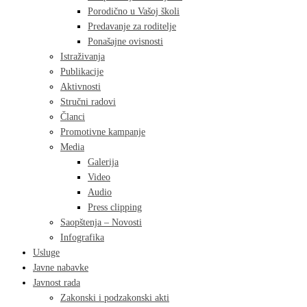
Porodično u Vašoj školi
Predavanje za roditelje
Ponašajne ovisnosti
Istraživanja
Publikacije
Aktivnosti
Stručni radovi
Članci
Promotivne kampanje
Media
Galerija
Video
Audio
Press clipping
Saopštenja – Novosti
Infografika
Usluge
Javne nabavke
Javnost rada
Zakonski i podzakonski akti