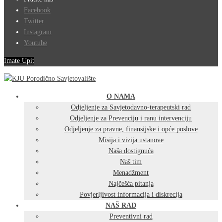
Facebook
Twitter
Instagram
Youtube
Imate Upit
O NAMA
Odjeljenje za Savjetodavno-terapeutski rad
Odjeljenje za Prevenciju i ranu intervenciju
Odjeljenje za pravne, finansijske i opće poslove
Misija i vizija ustanove
Naša dostignuća
Naš tim
Menadžment
Najčešća pitanja
Povjerljivost informacija i diskrecija
NAŠ RAD
Preventivni rad