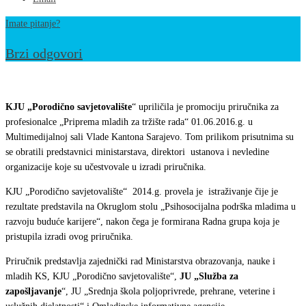
Imate pitanje?
Brzi odgovori
Promoviran
priručnik
KJU „Porodično savjetovalište
“ upriličila je promociju priručnika za
za
profesionalce „Priprema mladih za tržište rada“ 01.06.2016.g. u
Multimedijalnoj sali Vlade Kantona Sarajevo. Tom prilikom prisutnima su
profesionalce
se obratili predstavnici ministarstava, direktori ustanova i nevledine
„Priprema
organizacije koje su učestvovale u izradi priručnika.
mladih
KJU „Porodično savjetovalište“ 2014.g. provela je istraživanje čije je
za
rezultate predstavila na Okruglom stolu „Psihosocijalna podrška mladima u
tržište
razvoju buduće karijere“, nakon čega je formirana Radna grupa koja je
rada“
pristupila izradi ovog priručnika.
Priručnik predstavlja zajednički rad Ministarstva obrazovanja, nauke i
mladih KS, KJU „Porodično savjetovalište“,
JU „Služba za
zapošljavanje
“, JU „Srednja škola poljoprivrede, prehrane, veterine i