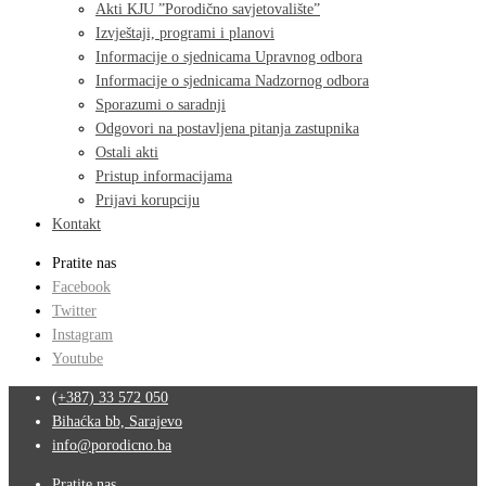
Akti KJU ”Porodično savjetovalište”
Izvještaji, programi i planovi
Informacije o sjednicama Upravnog odbora
Informacije o sjednicama Nadzornog odbora
Sporazumi o saradnji
Odgovori na postavljena pitanja zastupnika
Ostali akti
Pristup informacijama
Prijavi korupciju
Kontakt
Pratite nas
Facebook
Twitter
Instagram
Youtube
(+387) 33 572 050
Bihaćka bb, Sarajevo
info@porodicno.ba
Pratite nas