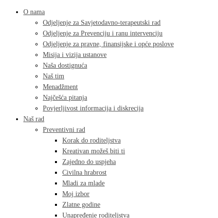
O nama
Odjeljenje za Savjetodavno-terapeutski rad
Odjeljenje za Prevenciju i ranu intervenciju
Odjeljenje za pravne, finansijske i opće poslove
Misija i vizija ustanove
Naša dostignuća
Naš tim
Menadžment
Najčešća pitanja
Povjerljivost informacija i diskrecija
Naš rad
Preventivni rad
Korak do roditeljstva
Kreativan možeš biti ti
Zajedno do uspjeha
Civilna hrabrost
Mladi za mlade
Moj izbor
Zlatne godine
Unapređenje roditeljstva