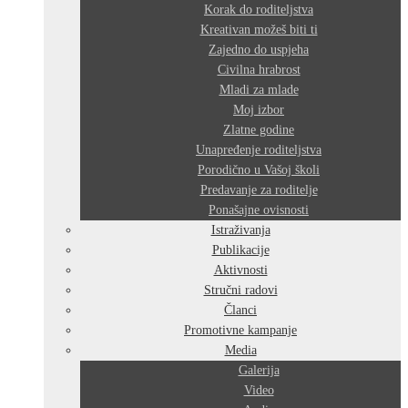
Korak do roditeljstva
Kreativan možeš biti ti
Zajedno do uspjeha
Civilna hrabrost
Mladi za mlade
Moj izbor
Zlatne godine
Unapređenje roditeljstva
Porodično u Vašoj školi
Predavanje za roditelje
Ponašajne ovisnosti
Istraživanja
Publikacije
Aktivnosti
Stručni radovi
Članci
Promotivne kampanje
Media
Galerija
Video