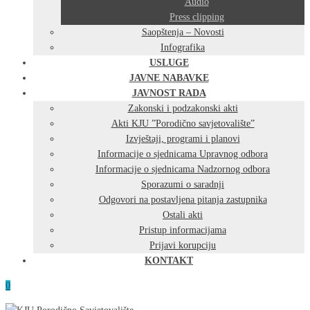
Audio
Press clipping
Saopštenja – Novosti
Infografika
USLUGE
JAVNE NABAVKE
JAVNOST RADA
Zakonski i podzakonski akti
Akti KJU ”Porodično savjetovalište”
Izvještaji, programi i planovi
Informacije o sjednicama Upravnog odbora
Informacije o sjednicama Nadzornog odbora
Sporazumi o saradnji
Odgovori na postavljena pitanja zastupnika
Ostali akti
Pristup informacijama
Prijavi korupciju
KONTAKT
0