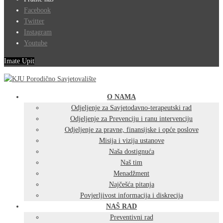
Facebook
Twitter
Instagram
Youtube
Imate Upit
O NAMA
Odjeljenje za Savjetodavno-terapeutski rad
Odjeljenje za Prevenciju i ranu intervenciju
Odjeljenje za pravne, finansijske i opće poslove
Misija i vizija ustanove
Naša dostignuća
Naš tim
Menadžment
Najčešća pitanja
Povjerljivost informacija i diskrecija
NAŠ RAD
Preventivni rad