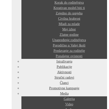
Korak do roditeljstva
Kreativan možeš biti ti
Zajedno do uspjeha
Civilna hrabrost
Mladi za mlade
Moj izbor
Zlatne godine
Unapređenje roditeljstva
Porodično u Vašoj školi
Predavanje za roditelje
Ponašajne ovisnosti
Istraživanja
Publikacije
Aktivnosti
Stručni radovi
Članci
Promotivne kampanje
Media
Galerija
Video