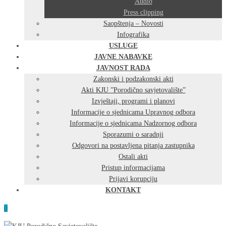
Audio
Press clipping
Saopštenja – Novosti
Infografika
USLUGE
JAVNE NABAVKE
JAVNOST RADA
Zakonski i podzakonski akti
Akti KJU ”Porodično savjetovalište”
Izvještaji, programi i planovi
Informacije o sjednicama Upravnog odbora
Informacije o sjednicama Nadzornog odbora
Sporazumi o saradnji
Odgovori na postavljena pitanja zastupnika
Ostali akti
Pristup informacijama
Prijavi korupciju
KONTAKT
0