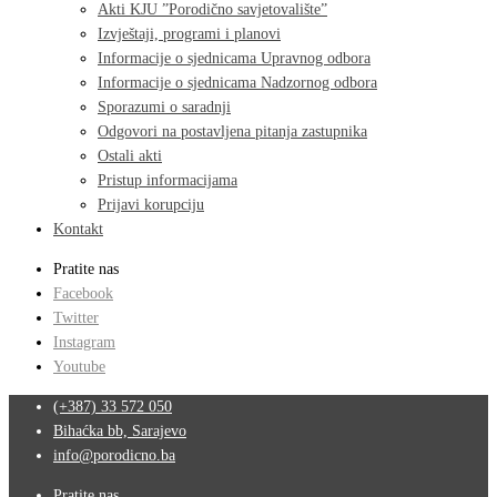
Akti KJU ”Porodično savjetovalište”
Izvještaji, programi i planovi
Informacije o sjednicama Upravnog odbora
Informacije o sjednicama Nadzornog odbora
Sporazumi o saradnji
Odgovori na postavljena pitanja zastupnika
Ostali akti
Pristup informacijama
Prijavi korupciju
Kontakt
Pratite nas
Facebook
Twitter
Instagram
Youtube
(+387) 33 572 050
Bihaćka bb, Sarajevo
info@porodicno.ba
Pratite nas