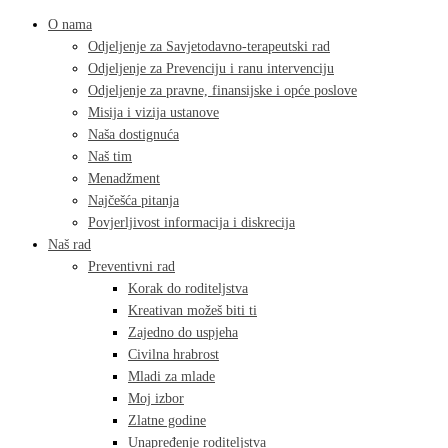
O nama
Odjeljenje za Savjetodavno-terapeutski rad
Odjeljenje za Prevenciju i ranu intervenciju
Odjeljenje za pravne, finansijske i opće poslove
Misija i vizija ustanove
Naša dostignuća
Naš tim
Menadžment
Najčešća pitanja
Povjerljivost informacija i diskrecija
Naš rad
Preventivni rad
Korak do roditeljstva
Kreativan možeš biti ti
Zajedno do uspjeha
Civilna hrabrost
Mladi za mlade
Moj izbor
Zlatne godine
Unapređenje roditeljstva