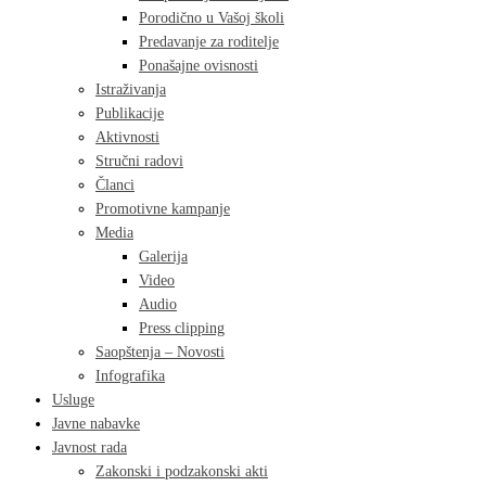
Porodično u Vašoj školi
Predavanje za roditelje
Ponašajne ovisnosti
Istraživanja
Publikacije
Aktivnosti
Stručni radovi
Članci
Promotivne kampanje
Media
Galerija
Video
Audio
Press clipping
Saopštenja – Novosti
Infografika
Usluge
Javne nabavke
Javnost rada
Zakonski i podzakonski akti