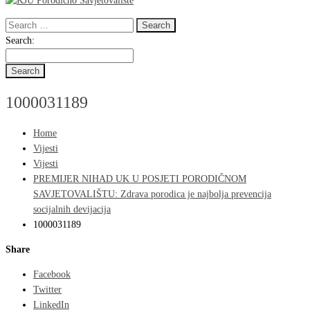
Search
for:
Search
Search:
for:
1000031189
Home
Vijesti
Vijesti
PREMIJER NIHAD UK U POSJETI PORODIČNOM
SAVJETOVALIŠTU: Zdrava porodica je najbolja prevencija
socijalnih devijacija
1000031189
Share
Facebook
Twitter
LinkedIn