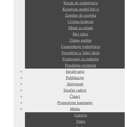
Korak do roditeljstva
Kreativan možeš biti ti
Zajedno do uspjeha
Civilna hrabrost
Mladi za mlade
Moj izbor
Zlatne godine
Unapređenje roditeljstva
Porodično u Vašoj školi
Predavanje za roditelje
Ponašajne ovisnosti
Istraživanja
Publikacije
Aktivnosti
Stručni radovi
Članci
Promotivne kampanje
Media
Galerija
Video