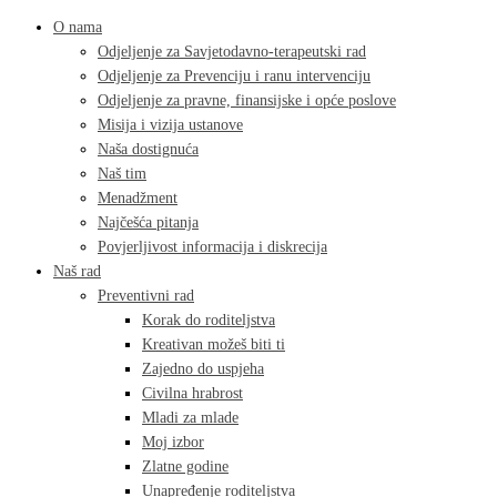
O nama
Odjeljenje za Savjetodavno-terapeutski rad
Odjeljenje za Prevenciju i ranu intervenciju
Odjeljenje za pravne, finansijske i opće poslove
Misija i vizija ustanove
Naša dostignuća
Naš tim
Menadžment
Najčešća pitanja
Povjerljivost informacija i diskrecija
Naš rad
Preventivni rad
Korak do roditeljstva
Kreativan možeš biti ti
Zajedno do uspjeha
Civilna hrabrost
Mladi za mlade
Moj izbor
Zlatne godine
Unapređenje roditeljstva