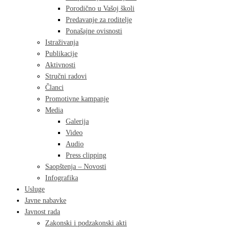
Porodično u Vašoj školi
Predavanje za roditelje
Ponašajne ovisnosti
Istraživanja
Publikacije
Aktivnosti
Stručni radovi
Članci
Promotivne kampanje
Media
Galerija
Video
Audio
Press clipping
Saopštenja – Novosti
Infografika
Usluge
Javne nabavke
Javnost rada
Zakonski i podzakonski akti