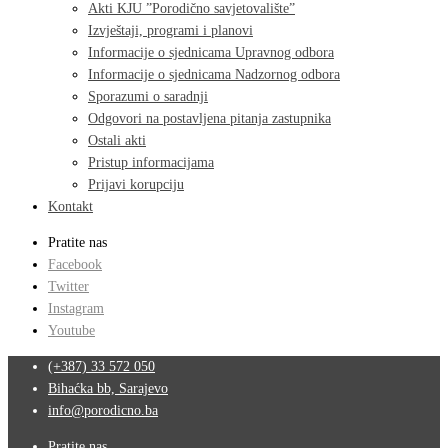
Akti KJU ”Porodično savjetovalište”
Izvještaji, programi i planovi
Informacije o sjednicama Upravnog odbora
Informacije o sjednicama Nadzornog odbora
Sporazumi o saradnji
Odgovori na postavljena pitanja zastupnika
Ostali akti
Pristup informacijama
Prijavi korupciju
Kontakt
Pratite nas
Facebook
Twitter
Instagram
Youtube
(+387) 33 572 050
Bihaćka bb, Sarajevo
info@porodicno.ba
Pratite nas