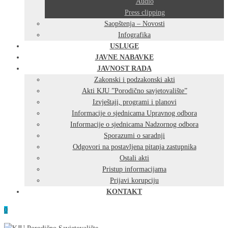
Audio
Press clipping
Saopštenja – Novosti
Infografika
USLUGE
JAVNE NABAVKE
JAVNOST RADA
Zakonski i podzakonski akti
Akti KJU ”Porodično savjetovalište”
Izvještaji, programi i planovi
Informacije o sjednicama Upravnog odbora
Informacije o sjednicama Nadzornog odbora
Sporazumi o saradnji
Odgovori na postavljena pitanja zastupnika
Ostali akti
Pristup informacijama
Prijavi korupciju
KONTAKT
0