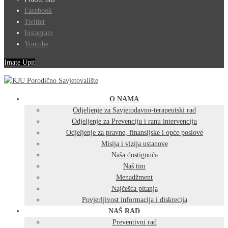
Facebook
Twitter
Instagram
Youtube
Imate Upit
O NAMA
Odjeljenje za Savjetodavno-terapeutski rad
Odjeljenje za Prevenciju i ranu intervenciju
Odjeljenje za pravne, finansijske i opće poslove
Misija i vizija ustanove
Naša dostignuća
Naš tim
Menadžment
Najčešća pitanja
Povjerljivost informacija i diskrecija
NAŠ RAD
Preventivni rad