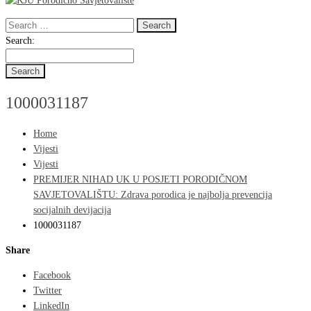
Search
for:
Search
Search:
for:
1000031187
Home
Vijesti
Vijesti
PREMIJER NIHAD UK U POSJETI PORODIČNOM
SAVJETOVALIŠTU: Zdrava porodica je najbolja prevencija
socijalnih devijacija
1000031187
Share
Facebook
Twitter
LinkedIn