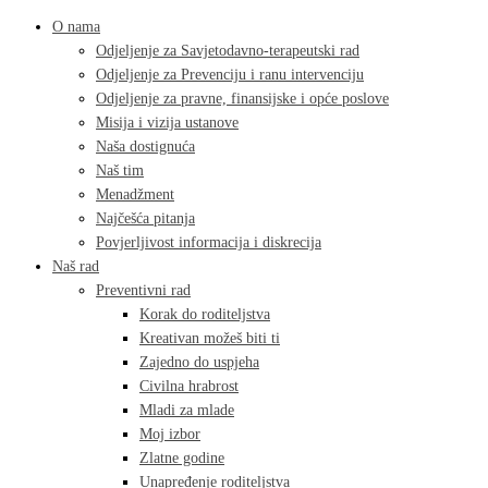
O nama
Odjeljenje za Savjetodavno-terapeutski rad
Odjeljenje za Prevenciju i ranu intervenciju
Odjeljenje za pravne, finansijske i opće poslove
Misija i vizija ustanove
Naša dostignuća
Naš tim
Menadžment
Najčešća pitanja
Povjerljivost informacija i diskrecija
Naš rad
Preventivni rad
Korak do roditeljstva
Kreativan možeš biti ti
Zajedno do uspjeha
Civilna hrabrost
Mladi za mlade
Moj izbor
Zlatne godine
Unapređenje roditeljstva