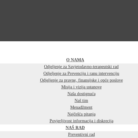
O NAMA
Odjeljenje za Savjetodavno-terapeutski rad
Odjeljenje za Prevenciju i ranu intervenciju
Odjeljenje za pravne, finansijske i opće poslove
Misija i vizija ustanove
Naša dostignuća
Naš tim
Menadžment
Najčešća pitanja
Povjerljivost informacija i diskrecija
NAŠ RAD
Preventivni rad