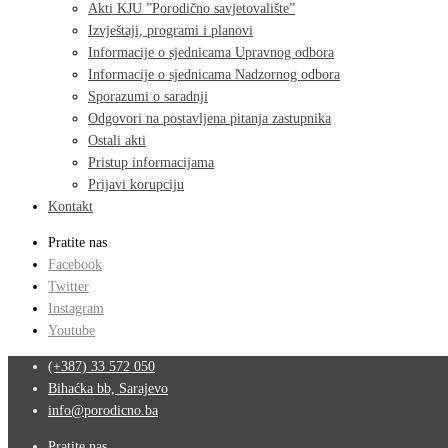
Akti KJU ”Porodično savjetovalište”
Izvještaji, programi i planovi
Informacije o sjednicama Upravnog odbora
Informacije o sjednicama Nadzornog odbora
Sporazumi o saradnji
Odgovori na postavljena pitanja zastupnika
Ostali akti
Pristup informacijama
Prijavi korupciju
Kontakt
Pratite nas
Facebook
Twitter
Instagram
Youtube
(+387) 33 572 050
Bihaćka bb, Sarajevo
info@porodicno.ba
Pratite nas