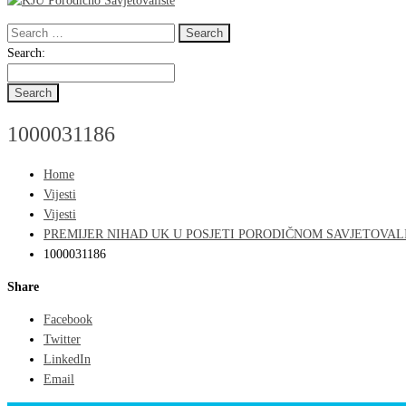
Search
for:
Search
Search:
for:
1000031186
Home
Vijesti
Vijesti
PREMIJER NIHAD UK U POSJETI PORODIČNOM SAVJETOVALIŠTU: Zdra
1000031186
Share
Facebook
Twitter
LinkedIn
Email