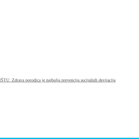
va porodica je najbolja prevencija socijalnih devijacija