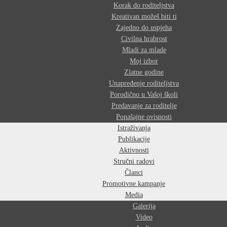
Korak do roditeljstva
Kreativan možeš biti ti
Zajedno do uspjeha
Civilna hrabrost
Mladi za mlade
Moj izbor
Zlatne godine
Unapređenje roditeljstva
Porodično u Vašoj školi
Predavanje za roditelje
Ponašajne ovisnosti
Istraživanja
Publikacije
Aktivnosti
Stručni radovi
Članci
Promotivne kampanje
Media
Galerija
Video