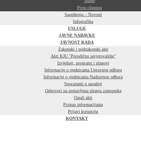
Audio
Press clipping
Saopštenja – Novosti
Infografika
USLUGE
JAVNE NABAVKE
JAVNOST RADA
Zakonski i podzakonski akti
Akti KJU ”Porodično savjetovalište”
Izvještaji, programi i planovi
Informacije o sjednicama Upravnog odbora
Informacije o sjednicama Nadzornog odbora
Sporazumi o saradnji
Odgovori na postavljena pitanja zastupnika
Ostali akti
Pristup informacijama
Prijavi korupciju
KONTAKT