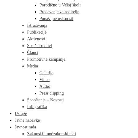
Porodično u Vašoj školi
Predavanje za roditelje
Ponašajne ovisnosti
Istraživanja
Publikacije
Aktivnosti
Stručni radovi
Članci
Promotivne kampanje
Media
Galerija
Video
Audio
Press clipping
Saopštenja – Novosti
Infografika
Usluge
Javne nabavke
Javnost rada
Zakonski i podzakonski akti