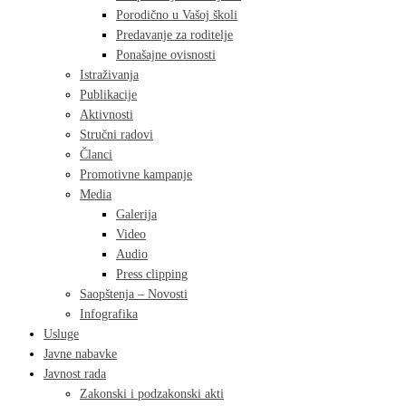
Porodično u Vašoj školi
Predavanje za roditelje
Ponašajne ovisnosti
Istraživanja
Publikacije
Aktivnosti
Stručni radovi
Članci
Promotivne kampanje
Media
Galerija
Video
Audio
Press clipping
Saopštenja – Novosti
Infografika
Usluge
Javne nabavke
Javnost rada
Zakonski i podzakonski akti