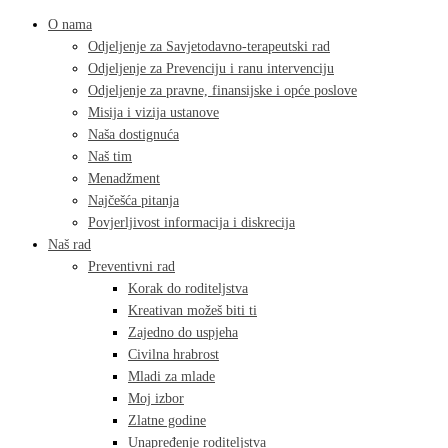
O nama
Odjeljenje za Savjetodavno-terapeutski rad
Odjeljenje za Prevenciju i ranu intervenciju
Odjeljenje za pravne, finansijske i opće poslove
Misija i vizija ustanove
Naša dostignuća
Naš tim
Menadžment
Najčešća pitanja
Povjerljivost informacija i diskrecija
Naš rad
Preventivni rad
Korak do roditeljstva
Kreativan možeš biti ti
Zajedno do uspjeha
Civilna hrabrost
Mladi za mlade
Moj izbor
Zlatne godine
Unapređenje roditeljstva