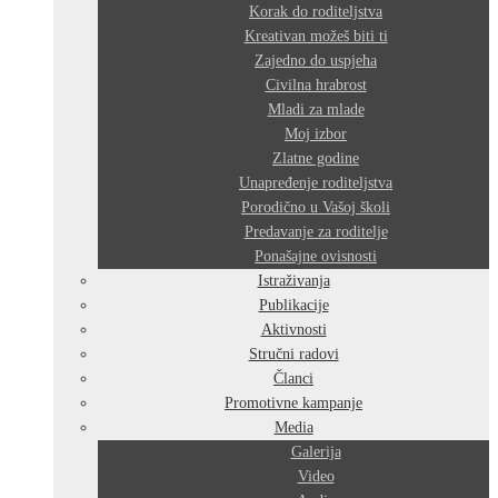
Korak do roditeljstva
Kreativan možeš biti ti
Zajedno do uspjeha
Civilna hrabrost
Mladi za mlade
Moj izbor
Zlatne godine
Unapređenje roditeljstva
Porodično u Vašoj školi
Predavanje za roditelje
Ponašajne ovisnosti
Istraživanja
Publikacije
Aktivnosti
Stručni radovi
Članci
Promotivne kampanje
Media
Galerija
Video