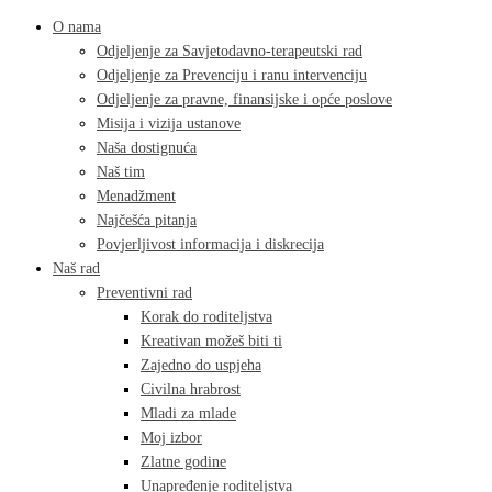
O nama
Odjeljenje za Savjetodavno-terapeutski rad
Odjeljenje za Prevenciju i ranu intervenciju
Odjeljenje za pravne, finansijske i opće poslove
Misija i vizija ustanove
Naša dostignuća
Naš tim
Menadžment
Najčešća pitanja
Povjerljivost informacija i diskrecija
Naš rad
Preventivni rad
Korak do roditeljstva
Kreativan možeš biti ti
Zajedno do uspjeha
Civilna hrabrost
Mladi za mlade
Moj izbor
Zlatne godine
Unapređenje roditeljstva