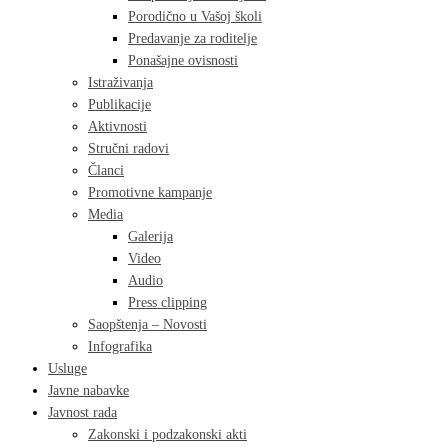
Porodično u Vašoj školi
Predavanje za roditelje
Ponašajne ovisnosti
Istraživanja
Publikacije
Aktivnosti
Stručni radovi
Članci
Promotivne kampanje
Media
Galerija
Video
Audio
Press clipping
Saopštenja – Novosti
Infografika
Usluge
Javne nabavke
Javnost rada
Zakonski i podzakonski akti