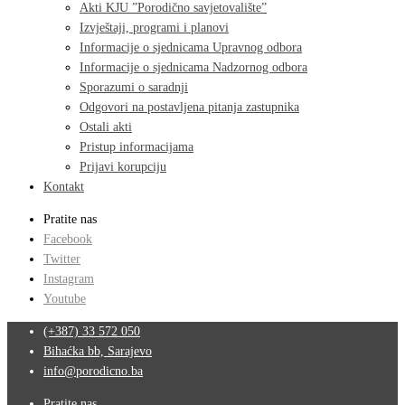
Akti KJU ”Porodično savjetovalište”
Izvještaji, programi i planovi
Informacije o sjednicama Upravnog odbora
Informacije o sjednicama Nadzornog odbora
Sporazumi o saradnji
Odgovori na postavljena pitanja zastupnika
Ostali akti
Pristup informacijama
Prijavi korupciju
Kontakt
Pratite nas
Facebook
Twitter
Instagram
Youtube
(+387) 33 572 050
Bihaćka bb, Sarajevo
info@porodicno.ba
Pratite nas