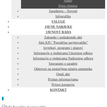
Audio
Press clipping
Saopštenja – Novosti
Infografika
USLUGE
JAVNE NABAVKE
JAVNOST RADA
Zakonski i podzakonski akti
Akti KJU ”Porodično savjetovalište”
Izvještaji, programi i planovi
Informacije o sjednicama Upravnog odbora
Informacije o sjednicama Nadzornog odbora
Sporazumi o saradnji
Odgovori na postavljena pitanja zastupnika
Ostali akti
Pristup informacijama
Prijavi korupciju
KONTAKT
0