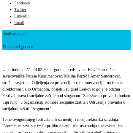
Facebook
Twitter
LinkedIn
Email
Imate pitanje?
Brzi odgovori
Predstavnici
KJU
U periodu od 27.-28.02.2025. godine predstavnici KJU “Porodično
“Porodično
savjetovalište Nataša Kahrimanović, Meliha Fejzić i Amer Šenderović,
stručni savjetnici Odjeljenja za prevenciju i ranu intervenciju, na čelu sa
savjetovalište”
direktorom Šaljo Osmanom, posjetili su grad Leskovac gdje je održan
posjetili
Festival prava i socijalne zaštite pod sloganom “Zadržavam pravo da hodam
Festival
uspravno” u organizaciji Komore socijalne zaštite i Udruženja pravnika u
prava
socijalnoj zaštiti “Argument”.
isocijalne
Teme ovogodišnjeg festivala bili su mediji i medjusektorska saradnja.
zaštite
Učesnici su prvi put imali priliku da čuju iskustva sudija i advokata, što
govori u prilog sve boljoj povezanosti u cilju zaštite najboljih interesa