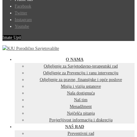
Facebook
Twitter
Instagram
Youtube
Imate Upit
O NAMA
Odjeljenje za Savjetodavno-terapeutski rad
Odjeljenje za Prevenciju i ranu intervenciju
Odjeljenje za pravne, finansijske i opće poslove
Misija i vizija ustanove
Naša dostignuća
Naš tim
Menadžment
Najčešća pitanja
Povjerljivost informacija i diskrecija
NAŠ RAD
Preventivni rad