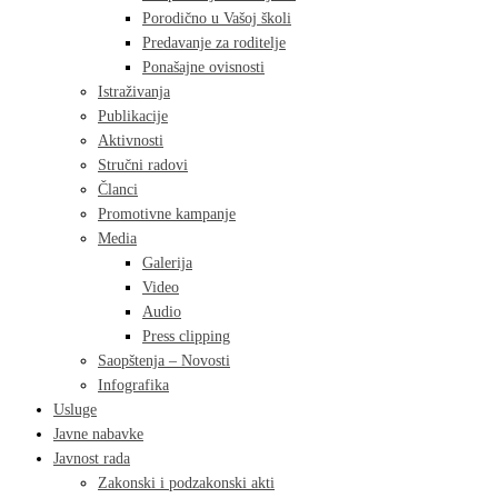
Porodično u Vašoj školi
Predavanje za roditelje
Ponašajne ovisnosti
Istraživanja
Publikacije
Aktivnosti
Stručni radovi
Članci
Promotivne kampanje
Media
Galerija
Video
Audio
Press clipping
Saopštenja – Novosti
Infografika
Usluge
Javne nabavke
Javnost rada
Zakonski i podzakonski akti