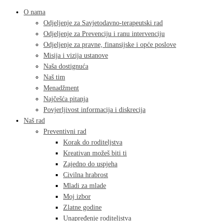
O nama
Odjeljenje za Savjetodavno-terapeutski rad
Odjeljenje za Prevenciju i ranu intervenciju
Odjeljenje za pravne, finansijske i opće poslove
Misija i vizija ustanove
Naša dostignuća
Naš tim
Menadžment
Najčešća pitanja
Povjerljivost informacija i diskrecija
Naš rad
Preventivni rad
Korak do roditeljstva
Kreativan možeš biti ti
Zajedno do uspjeha
Civilna hrabrost
Mladi za mlade
Moj izbor
Zlatne godine
Unapređenje roditeljstva