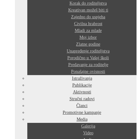
Korak do roditeljstva
Kreativan možeš biti ti
Zajedno do uspjeha
Civilna hrabrost
Mladi za mlade
Moj izbor
Zlatne godine
Unapređenje roditeljstva
Porodično u Vašoj školi
Predavanje za roditelje
Ponašajne ovisnosti
Istraživanja
Publikacije
Aktivnosti
Stručni radovi
Članci
Promotivne kampanje
Media
Galerija
Video