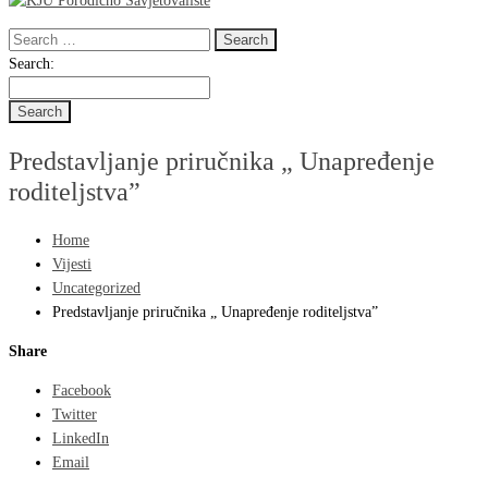
Search
for:
Search
Search:
for:
Predstavljanje priručnika „ Unapređenje
roditeljstva”
Home
Vijesti
Uncategorized
Predstavljanje priručnika „ Unapređenje roditeljstva”
Share
Facebook
Twitter
LinkedIn
Email