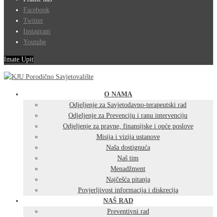
Facebook
Twitter
Instagram
Youtube
Imate Upit
O NAMA
Odjeljenje za Savjetodavno-terapeutski rad
Odjeljenje za Prevenciju i ranu intervenciju
Odjeljenje za pravne, finansijske i opće poslove
Misija i vizija ustanove
Naša dostignuća
Naš tim
Menadžment
Najčešća pitanja
Povjerljivost informacija i diskrecija
NAŠ RAD
Preventivni rad