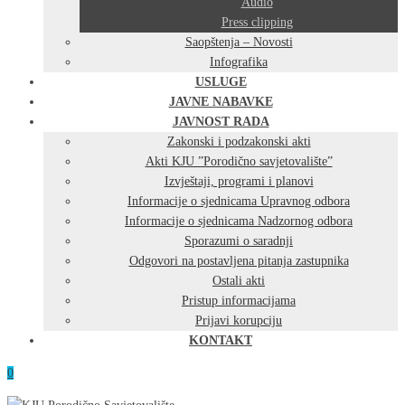
Audio
Press clipping
Saopštenja – Novosti
Infografika
USLUGE
JAVNE NABAVKE
JAVNOST RADA
Zakonski i podzakonski akti
Akti KJU ”Porodično savjetovalište”
Izvještaji, programi i planovi
Informacije o sjednicama Upravnog odbora
Informacije o sjednicama Nadzornog odbora
Sporazumi o saradnji
Odgovori na postavljena pitanja zastupnika
Ostali akti
Pristup informacijama
Prijavi korupciju
KONTAKT
0