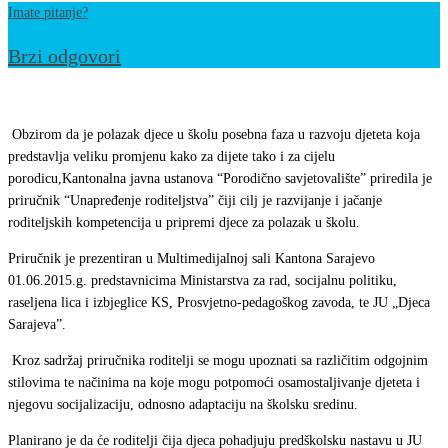
Imate pitanje?
Brzi odgovori
Predstavljanje
priručnika
Obzirom da je polazak djece u školu posebna faza u razvoju djeteta koja
„
predstavlja veliku promjenu kako za dijete tako i za cijelu
porodicu,Kantonalna javna ustanova “Porodično savjetovalište” priredila je
Unapređenje
priručnik “Unapređenje roditeljstva” čiji cilj je razvijanje i jačanje
roditeljstva”
roditeljskih kompetencija u pripremi djece za polazak u školu.
Priručnik je prezentiran u Multimedijalnoj sali Kantona Sarajevo
01.06.2015.g. predstavnicima Ministarstva za rad, socijalnu politiku,
raseljena lica i izbjeglice KS, Prosvjetno-pedagoškog zavoda, te JU „Djeca
Sarajeva”
.
Kroz sadržaj priručnika roditelji se mogu upoznati sa različitim odgojnim
stilovima te načinima na koje mogu potpomoći osamostaljivanje djeteta i
njegovu socijalizaciju, odnosno adaptaciju na školsku sredinu.
Planirano je da će roditelji čija djeca pohadjuju predškolsku nastavu u JU