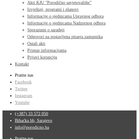
Akti KJU ”Porodično savjetovalište”
Izvještaji, programi i planovi
Informacije o sjednicama Upravnog odbora
Informacije o sjednicama Nadzornog odbora
Sporazumi o saradnji
Odgovori na postavljena pitanja zastupnika
Ostali akti
Pristup informacijama
Prijavi korupciju
Kontakt
Pratite nas
Facebook
Twitter
Instagram
Youtube
(+387) 33 572 050
Bihaćka bb, Sarajevo
info@porodicno.ba
Pratite nas