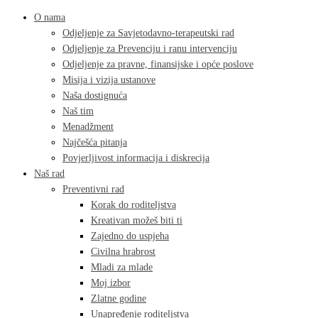
O nama
Odjeljenje za Savjetodavno-terapeutski rad
Odjeljenje za Prevenciju i ranu intervenciju
Odjeljenje za pravne, finansijske i opće poslove
Misija i vizija ustanove
Naša dostignuća
Naš tim
Menadžment
Najčešća pitanja
Povjerljivost informacija i diskrecija
Naš rad
Preventivni rad
Korak do roditeljstva
Kreativan možeš biti ti
Zajedno do uspjeha
Civilna hrabrost
Mladi za mlade
Moj izbor
Zlatne godine
Unapređenje roditeljstva