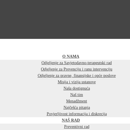
O NAMA
Odjeljenje za Savjetodavno-terapeutski rad
Odjeljenje za Prevenciju i ranu intervenciju
Odjeljenje za pravne, finansijske i opće poslove
Misija i vizija ustanove
Naša dostignuća
Naš tim
Menadžment
Najčešća pitanja
Povjerljivost informacija i diskrecija
NAŠ RAD
Preventivni rad