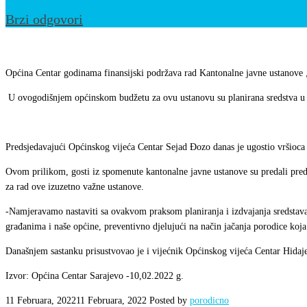
Brzi odgovori
Predsjedavajućem
Đozi
Općina Centar godinama finansijski podržava rad Kantonalne javne ustanove „
uručena
U ovogodišnjem općinskom budžetu za ovu ustanovu su planirana sredstva u
zahvalnica
za
podršku
Predsjedavajući Općinskog vijeća Centar Sejad Đozo danas je ugostio vršioca
u
Ovom prilikom, gosti iz spomenute kantonalne javne ustanove su predali pred
radu
za rad ove izuzetno važne ustanove.
„Porodičnog
-Namjeravamo nastaviti sa ovakvom praksom planiranja i izdvajanja sredstav
savjetovališta“
građanima i naše općine, preventivno djelujući na način jačanja porodice koja
Današnjem sastanku prisustvovao je i vijećnik Općinskog vijeća Centar Hidaje
Izvor: Općina Centar Sarajevo -10,02.2022 g.
11 Februara, 2022
11 Februara, 2022
Posted by
porodicno