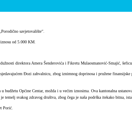
Porodično savjetovalište“.
 iznosu od 5.000 KM.
 dužnosti direktora Amera Šenderovića i Fikretu Mulaosmanović-Smajić, šeficu 
sjedavajućem Đozi zahvalnicu, zbog iznimnog doprinosa i pružene finansijske p
a u budžetu Općine Centar, možda i u većim iznosima. Ova kantonalna ustanova
 je temelj svakog zdravog društva, zbog čega je naša podrška itekako bitna, is
t Porić.