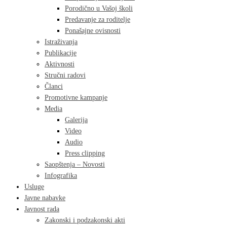
Porodično u Vašoj školi
Predavanje za roditelje
Ponašajne ovisnosti
Istraživanja
Publikacije
Aktivnosti
Stručni radovi
Članci
Promotivne kampanje
Media
Galerija
Video
Audio
Press clipping
Saopštenja – Novosti
Infografika
Usluge
Javne nabavke
Javnost rada
Zakonski i podzakonski akti