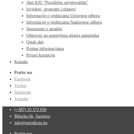
Akti KJU ”Porodično savjetovalište”
Izvještaji, programi i planovi
Informacije o sjednicama Upravnog odbora
Informacije o sjednicama Nadzornog odbora
Sporazumi o saradnji
Odgovori na postavljena pitanja zastupnika
Ostali akti
Pristup informacijama
Prijavi korupciju
Kontakt
Pratite nas
Facebook
Twitter
Instagram
Youtube
(+387) 33 572 050
Bihaćka bb, Sarajevo
info@porodicno.ba
Pratite nas