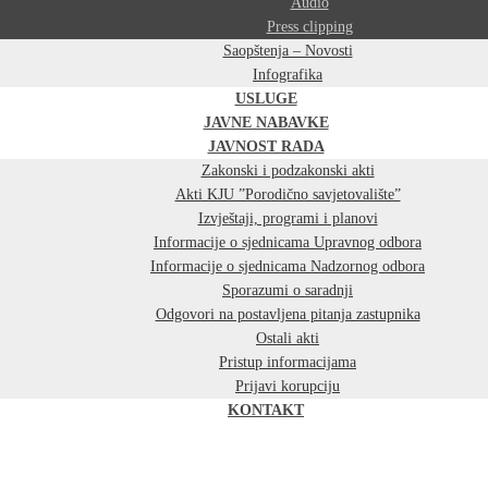
Audio
Press clipping
Saopštenja – Novosti
Infografika
USLUGE
JAVNE NABAVKE
JAVNOST RADA
Zakonski i podzakonski akti
Akti KJU ”Porodično savjetovalište”
Izvještaji, programi i planovi
Informacije o sjednicama Upravnog odbora
Informacije o sjednicama Nadzornog odbora
Sporazumi o saradnji
Odgovori na postavljena pitanja zastupnika
Ostali akti
Pristup informacijama
Prijavi korupciju
KONTAKT