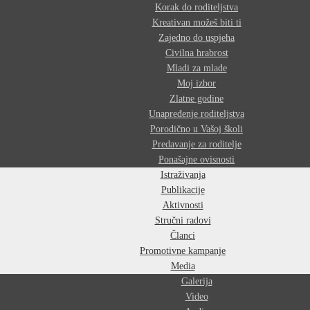
Korak do roditeljstva
Kreativan možeš biti ti
Zajedno do uspjeha
Civilna hrabrost
Mladi za mlade
Moj izbor
Zlatne godine
Unapređenje roditeljstva
Porodično u Vašoj školi
Predavanje za roditelje
Ponašajne ovisnosti
Istraživanja
Publikacije
Aktivnosti
Stručni radovi
Članci
Promotivne kampanje
Media
Galerija
Video