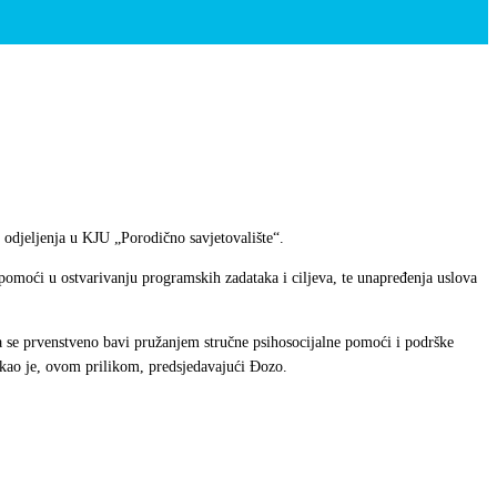
odjeljenja u KJU „Porodično savjetovalište“.
omoći u ostvarivanju programskih zadataka i ciljeva, te unapređenja uslova
 se prvenstveno bavi pružanjem stručne psihosocijalne pomoći i podrške
takao je, ovom prilikom, predsjedavajući Đozo.