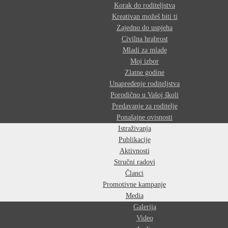
Korak do roditeljstva
Kreativan možeš biti ti
Zajedno do uspjeha
Civilna hrabrost
Mladi za mlade
Moj izbor
Zlatne godine
Unapređenje roditeljstva
Porodično u Vašoj školi
Predavanje za roditelje
Ponašajne ovisnosti
Istraživanja
Publikacije
Aktivnosti
Stručni radovi
Članci
Promotivne kampanje
Media
Galerija
Video