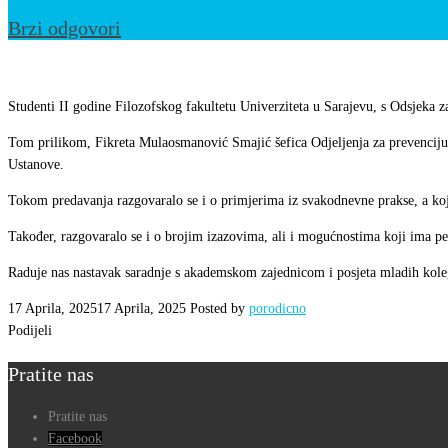
Brzi odgovori
Predavanje
za
Studenti II godine Filozofskog fakultetu Univerziteta u Sarajevu, s Odsjeka za
studente
Tom prilikom, Fikreta Mulaosmanović Smajić šefica Odjeljenja za prevenciju i
Filozofskog
Ustanove.
fakultetu
Tokom predavanja razgovaralo se i o primjerima iz svakodnevne prakse, a koji
Univerziteta
u
Također, razgovaralo se i o brojim izazovima, ali i mogućnostima koji ima pe
Sarajevu
Raduje nas nastavak saradnje s akademskom zajednicom i posjeta mladih koleg
17 Aprila, 2025
17 Aprila, 2025
Posted by
porodicno
Podijeli
Pratite nas
Pratite nas
Facebook