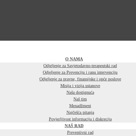
O NAMA
Odjeljenje za Savjetodavno-terapeutski rad
Odjeljenje za Prevenciju i ranu intervenciju
Odjeljenje za pravne, finansijske i opće poslove
Misija i vizija ustanove
Naša dostignuća
Naš tim
Menadžment
Najčešća pitanja
Povjerljivost informacija i diskrecija
NAŠ RAD
Preventivni rad