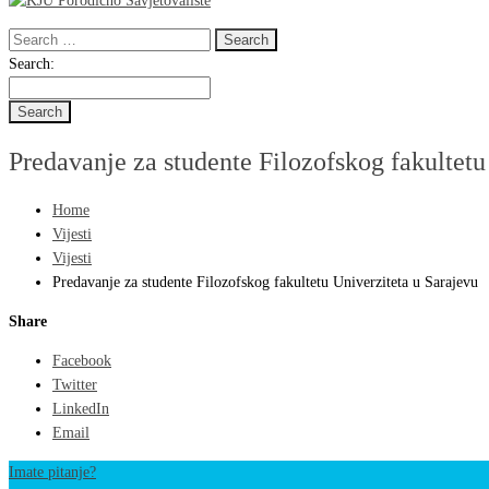
Search
for:
Search
Search:
for:
Predavanje za studente Filozofskog fakultetu
Home
Vijesti
Vijesti
Predavanje za studente Filozofskog fakultetu Univerziteta u Sarajevu
Share
Facebook
Twitter
LinkedIn
Email
Imate pitanje?