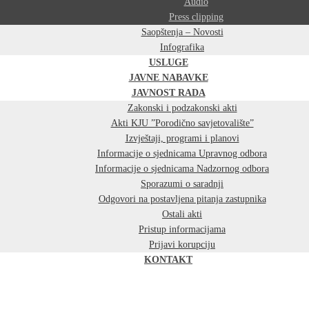
Audio
Press clipping
Saopštenja – Novosti
Infografika
USLUGE
JAVNE NABAVKE
JAVNOST RADA
Zakonski i podzakonski akti
Akti KJU ”Porodično savjetovalište”
Izvještaji, programi i planovi
Informacije o sjednicama Upravnog odbora
Informacije o sjednicama Nadzornog odbora
Sporazumi o saradnji
Odgovori na postavljena pitanja zastupnika
Ostali akti
Pristup informacijama
Prijavi korupciju
KONTAKT