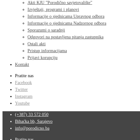
Akti KJU ”Porodično savjetovalište”
Izvještaji, programi i planovi
Informacije o sjednicama Upravnog odbora
Informacije o sjednicama Nadzornog odbora
Sporazumi o saradnji
Odgovori na postavljena pitanja zastupnika
Ostali akti
Pristup informacijama
Prijavi korupciju
Kontakt
Pratite nas
Facebook
Twitter
Instagram
Youtube
(+387) 33 572 050
Bihaćka bb, Sarajevo
info@porodicno.ba
Pratite nas