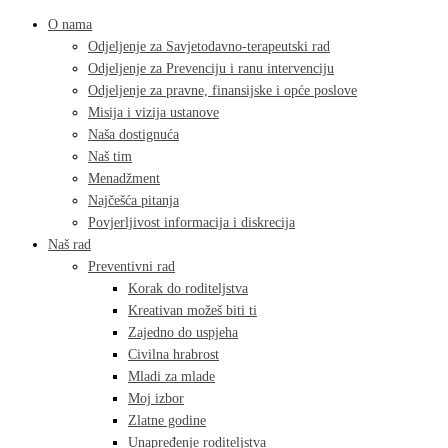
O nama
Odjeljenje za Savjetodavno-terapeutski rad
Odjeljenje za Prevenciju i ranu intervenciju
Odjeljenje za pravne, finansijske i opće poslove
Misija i vizija ustanove
Naša dostignuća
Naš tim
Menadžment
Najčešća pitanja
Povjerljivost informacija i diskrecija
Naš rad
Preventivni rad
Korak do roditeljstva
Kreativan možeš biti ti
Zajedno do uspjeha
Civilna hrabrost
Mladi za mlade
Moj izbor
Zlatne godine
Unapređenje roditeljstva