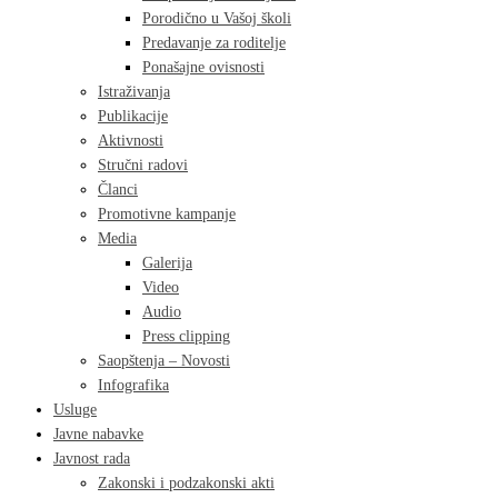
Porodično u Vašoj školi
Predavanje za roditelje
Ponašajne ovisnosti
Istraživanja
Publikacije
Aktivnosti
Stručni radovi
Članci
Promotivne kampanje
Media
Galerija
Video
Audio
Press clipping
Saopštenja – Novosti
Infografika
Usluge
Javne nabavke
Javnost rada
Zakonski i podzakonski akti