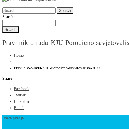
Search
for:
Search
Search:
for:
Pravilnik-o-radu-KJU-Porodicno-savjetovali
Home
Pravilnik-o-radu-KJU-Porodicno-savjetovaliste-2022
Share
Facebook
Twitter
LinkedIn
Email
Imate pitanje?