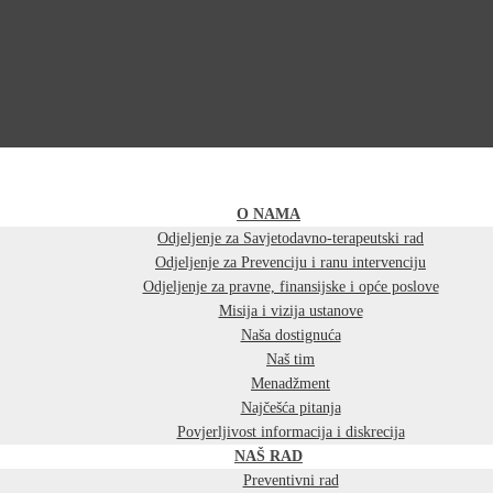
O NAMA
Odjeljenje za Savjetodavno-terapeutski rad
Odjeljenje za Prevenciju i ranu intervenciju
Odjeljenje za pravne, finansijske i opće poslove
Misija i vizija ustanove
Naša dostignuća
Naš tim
Menadžment
Najčešća pitanja
Povjerljivost informacija i diskrecija
NAŠ RAD
Preventivni rad