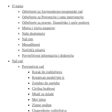
O nama
Odjeljenje za Savjetodavno-terapeutski rad
Odjeljenje za Prevenciju i ranu intervenciju
Odjeljenje za pravne, finansijske i opće poslove
Misija i vizija ustanove
Naša dostignuća
Naš tim
Menadžment
Najčešća pitanja
Povjerljivost informacija i diskrecija
Naš rad
Preventivni rad
Korak do roditeljstva
Kreativan možeš biti ti
Zajedno do uspjeha
Civilna hrabrost
Mladi za mlade
Moj izbor
Zlatne godine
Unapređenje roditeljstva