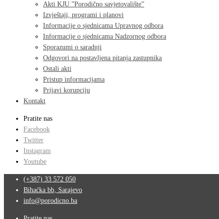
Akti KJU ”Porodično savjetovalište”
Izvještaji, programi i planovi
Informacije o sjednicama Upravnog odbora
Informacije o sjednicama Nadzornog odbora
Sporazumi o saradnji
Odgovori na postavljena pitanja zastupnika
Ostali akti
Pristup informacijama
Prijavi korupciju
Kontakt
Pratite nas
Facebook
Twitter
Instagram
Youtube
(+387) 33 572 050
Bihaćka bb, Sarajevo
info@porodicno.ba
Pratite nas