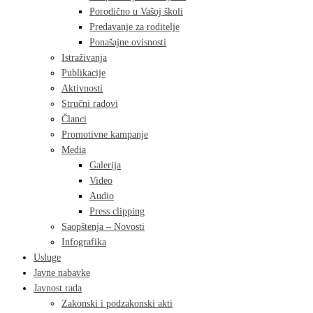
Porodično u Vašoj školi
Predavanje za roditelje
Ponašajne ovisnosti
Istraživanja
Publikacije
Aktivnosti
Stručni radovi
Članci
Promotivne kampanje
Media
Galerija
Video
Audio
Press clipping
Saopštenja – Novosti
Infografika
Usluge
Javne nabavke
Javnost rada
Zakonski i podzakonski akti