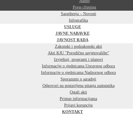
Audio
Press clipping
Saopštenja – Novosti
Infografika
USLUGE
JAVNE NABAVKE
JAVNOST RADA
Zakonski i podzakonski akti
Akti KJU ”Porodično savjetovalište”
Izvještaji, programi i planovi
Informacije o sjednicama Upravnog odbora
Informacije o sjednicama Nadzornog odbora
Sporazumi o saradnji
Odgovori na postavljena pitanja zastupnika
Ostali akti
Pristup informacijama
Prijavi korupciju
KONTAKT