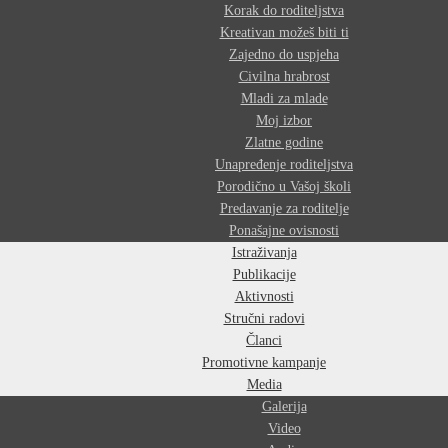
Korak do roditeljstva
Kreativan možeš biti ti
Zajedno do uspjeha
Civilna hrabrost
Mladi za mlade
Moj izbor
Zlatne godine
Unapređenje roditeljstva
Porodično u Vašoj školi
Predavanje za roditelje
Ponašajne ovisnosti
Istraživanja
Publikacije
Aktivnosti
Stručni radovi
Članci
Promotivne kampanje
Media
Galerija
Video