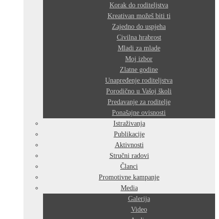
Korak do roditeljstva
Kreativan možeš biti ti
Zajedno do uspjeha
Civilna hrabrost
Mladi za mlade
Moj izbor
Zlatne godine
Unapređenje roditeljstva
Porodično u Vašoj školi
Predavanje za roditelje
Ponašajne ovisnosti
Istraživanja
Publikacije
Aktivnosti
Stručni radovi
Članci
Promotivne kampanje
Media
Galerija
Video