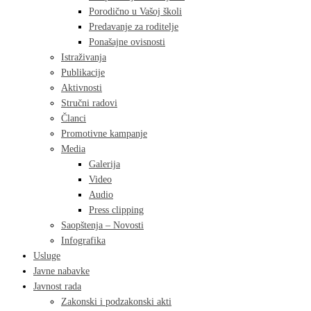
Porodično u Vašoj školi
Predavanje za roditelje
Ponašajne ovisnosti
Istraživanja
Publikacije
Aktivnosti
Stručni radovi
Članci
Promotivne kampanje
Media
Galerija
Video
Audio
Press clipping
Saopštenja – Novosti
Infografika
Usluge
Javne nabavke
Javnost rada
Zakonski i podzakonski akti