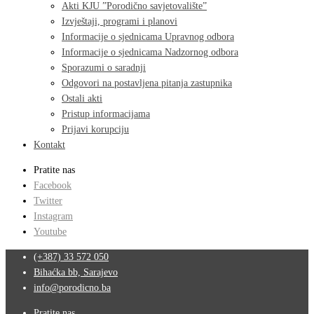
Akti KJU ”Porodično savjetovalište”
Izvještaji, programi i planovi
Informacije o sjednicama Upravnog odbora
Informacije o sjednicama Nadzornog odbora
Sporazumi o saradnji
Odgovori na postavljena pitanja zastupnika
Ostali akti
Pristup informacijama
Prijavi korupciju
Kontakt
Pratite nas
Facebook
Twitter
Instagram
Youtube
(+387) 33 572 050
Bihaćka bb, Sarajevo
info@porodicno.ba
Pratite nas