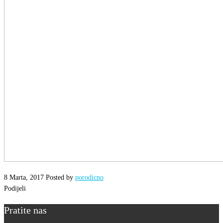
sretan
praznik
8 Marta, 2017
Posted by
porodicno
Podijeli
Pratite nas