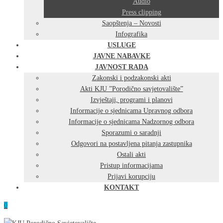
Audio
Press clipping
Saopštenja – Novosti
Infografika
USLUGE
JAVNE NABAVKE
JAVNOST RADA
Zakonski i podzakonski akti
Akti KJU ”Porodično savjetovalište”
Izvještaji, programi i planovi
Informacije o sjednicama Upravnog odbora
Informacije o sjednicama Nadzornog odbora
Sporazumi o saradnji
Odgovori na postavljena pitanja zastupnika
Ostali akti
Pristup informacijama
Prijavi korupciju
KONTAKT
0