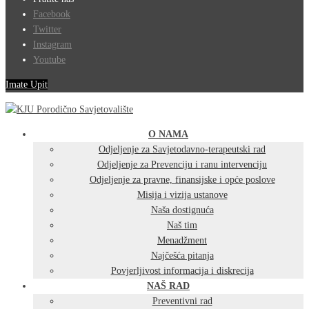
Facebook
Twitter
Instagram
Youtube
Imate Upit
O NAMA
Odjeljenje za Savjetodavno-terapeutski rad
Odjeljenje za Prevenciju i ranu intervenciju
Odjeljenje za pravne, finansijske i opće poslove
Misija i vizija ustanove
Naša dostignuća
Naš tim
Menadžment
Najčešća pitanja
Povjerljivost informacija i diskrecija
NAŠ RAD
Preventivni rad