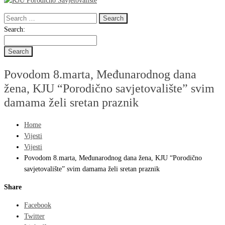
Search
for:
Search
Search:
for:
Povodom 8.marta, Međunarodnog dana
žena, KJU “Porodično savjetovalište” svim
damama želi sretan praznik
Home
Vijesti
Vijesti
Povodom 8.marta, Međunarodnog dana žena, KJU “Porodično
savjetovalište” svim damama želi sretan praznik
Share
Facebook
Twitter