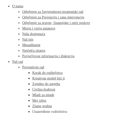
O nama
Odjeljenje za Savjetodavno-terapeutski rad
Odjeljenje za Prevenciju i ranu intervenciju
Odjeljenje za pravne, finansijske i opće poslove
Misija i vizija ustanove
Naša dostignuća
Naš tim
Menadžment
Najčešća pitanja
Povjerljivost informacija i diskrecija
Naš rad
Preventivni rad
Korak do roditeljstva
Kreativan možeš biti ti
Zajedno do uspjeha
Civilna hrabrost
Mladi za mlade
Moj izbor
Zlatne godine
Unapređenje roditeljstva