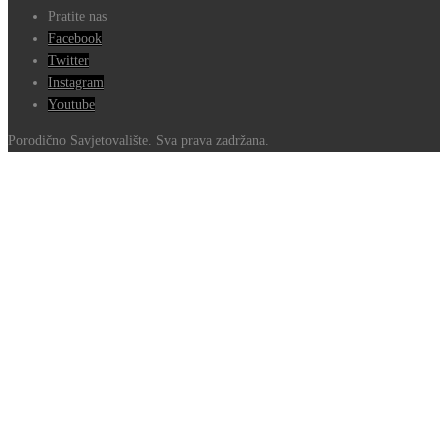
Pratite nas
Facebook
Twitter
Instagram
Youtube
Porodično Savjetovalište. Sva prava zadržana.
Go
to
Top