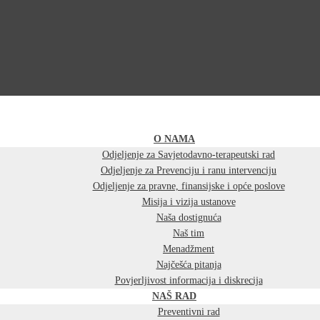
O NAMA
Odjeljenje za Savjetodavno-terapeutski rad
Odjeljenje za Prevenciju i ranu intervenciju
Odjeljenje za pravne, finansijske i opće poslove
Misija i vizija ustanove
Naša dostignuća
Naš tim
Menadžment
Najčešća pitanja
Povjerljivost informacija i diskrecija
NAŠ RAD
Preventivni rad