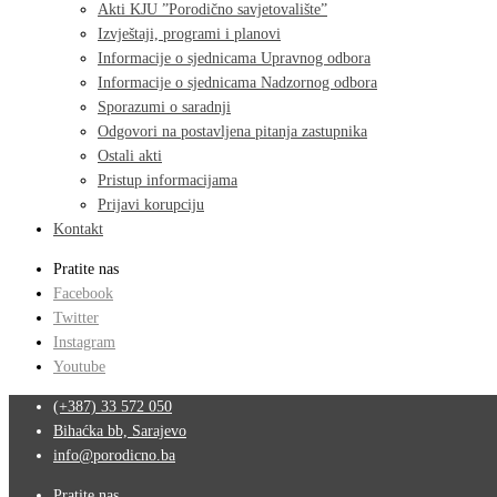
Akti KJU ”Porodično savjetovalište”
Izvještaji, programi i planovi
Informacije o sjednicama Upravnog odbora
Informacije o sjednicama Nadzornog odbora
Sporazumi o saradnji
Odgovori na postavljena pitanja zastupnika
Ostali akti
Pristup informacijama
Prijavi korupciju
Kontakt
Pratite nas
Facebook
Twitter
Instagram
Youtube
(+387) 33 572 050
Bihaćka bb, Sarajevo
info@porodicno.ba
Pratite nas