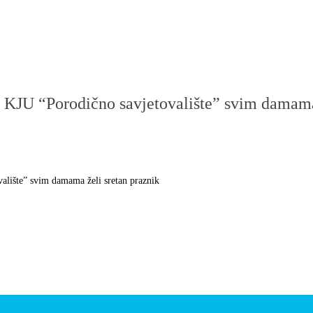
KJU “Porodično savjetovalište” svim damama 
lište” svim damama želi sretan praznik