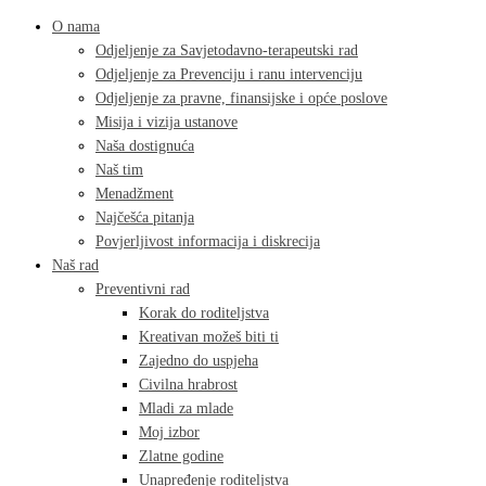
O nama
Odjeljenje za Savjetodavno-terapeutski rad
Odjeljenje za Prevenciju i ranu intervenciju
Odjeljenje za pravne, finansijske i opće poslove
Misija i vizija ustanove
Naša dostignuća
Naš tim
Menadžment
Najčešća pitanja
Povjerljivost informacija i diskrecija
Naš rad
Preventivni rad
Korak do roditeljstva
Kreativan možeš biti ti
Zajedno do uspjeha
Civilna hrabrost
Mladi za mlade
Moj izbor
Zlatne godine
Unapređenje roditeljstva