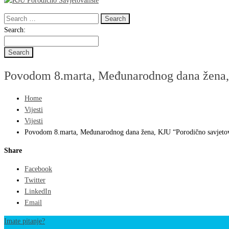
Search
for:
Search
Search:
for:
Povodom 8.marta, Međunarodnog dana žena, 
Home
Vijesti
Vijesti
Povodom 8.marta, Međunarodnog dana žena, KJU “Porodično savjetova
Share
Facebook
Twitter
LinkedIn
Email
Imate pitanje?