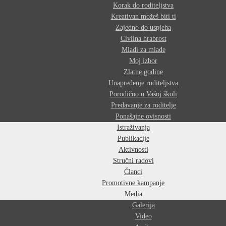
Korak do roditeljstva
Kreativan možeš biti ti
Zajedno do uspjeha
Civilna hrabrost
Mladi za mlade
Moj izbor
Zlatne godine
Unapređenje roditeljstva
Porodično u Vašoj školi
Predavanje za roditelje
Ponašajne ovisnosti
Istraživanja
Publikacije
Aktivnosti
Stručni radovi
Članci
Promotivne kampanje
Media
Galerija
Video