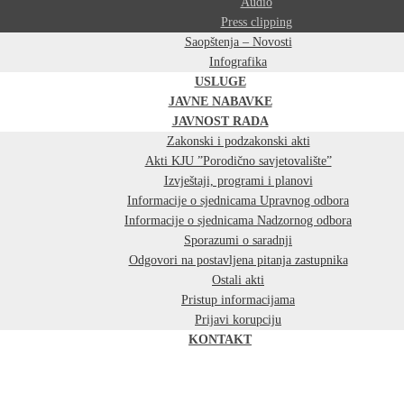
Audio
Press clipping
Saopštenja – Novosti
Infografika
USLUGE
JAVNE NABAVKE
JAVNOST RADA
Zakonski i podzakonski akti
Akti KJU ”Porodično savjetovalište”
Izvještaji, programi i planovi
Informacije o sjednicama Upravnog odbora
Informacije o sjednicama Nadzornog odbora
Sporazumi o saradnji
Odgovori na postavljena pitanja zastupnika
Ostali akti
Pristup informacijama
Prijavi korupciju
KONTAKT