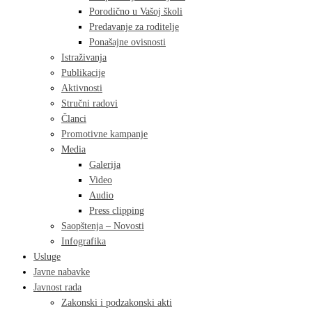
Porodično u Vašoj školi
Predavanje za roditelje
Ponašajne ovisnosti
Istraživanja
Publikacije
Aktivnosti
Stručni radovi
Članci
Promotivne kampanje
Media
Galerija
Video
Audio
Press clipping
Saopštenja – Novosti
Infografika
Usluge
Javne nabavke
Javnost rada
Zakonski i podzakonski akti