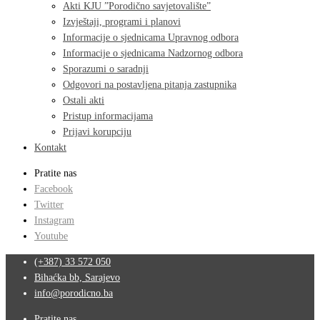
Akti KJU ”Porodično savjetovalište”
Izvještaji, programi i planovi
Informacije o sjednicama Upravnog odbora
Informacije o sjednicama Nadzornog odbora
Sporazumi o saradnji
Odgovori na postavljena pitanja zastupnika
Ostali akti
Pristup informacijama
Prijavi korupciju
Kontakt
Pratite nas
Facebook
Twitter
Instagram
Youtube
(+387) 33 572 050
Bihaćka bb, Sarajevo
info@porodicno.ba
Pratite nas