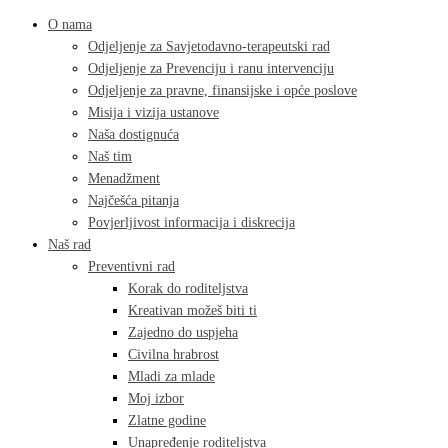
O nama
Odjeljenje za Savjetodavno-terapeutski rad
Odjeljenje za Prevenciju i ranu intervenciju
Odjeljenje za pravne, finansijske i opće poslove
Misija i vizija ustanove
Naša dostignuća
Naš tim
Menadžment
Najčešća pitanja
Povjerljivost informacija i diskrecija
Naš rad
Preventivni rad
Korak do roditeljstva
Kreativan možeš biti ti
Zajedno do uspjeha
Civilna hrabrost
Mladi za mlade
Moj izbor
Zlatne godine
Unapređenje roditeljstva