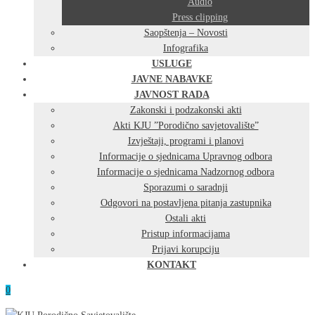
Audio
Press clipping
Saopštenja – Novosti
Infografika
USLUGE
JAVNE NABAVKE
JAVNOST RADA
Zakonski i podzakonski akti
Akti KJU ”Porodično savjetovalište”
Izvještaji, programi i planovi
Informacije o sjednicama Upravnog odbora
Informacije o sjednicama Nadzornog odbora
Sporazumi o saradnji
Odgovori na postavljena pitanja zastupnika
Ostali akti
Pristup informacijama
Prijavi korupciju
KONTAKT
0