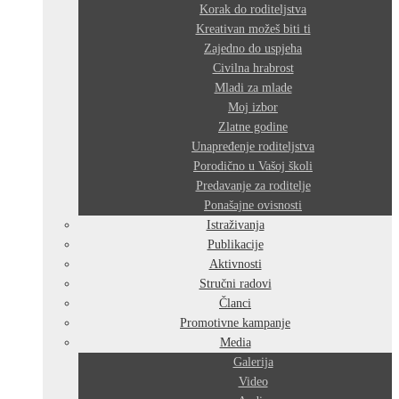
Korak do roditeljstva
Kreativan možeš biti ti
Zajedno do uspjeha
Civilna hrabrost
Mladi za mlade
Moj izbor
Zlatne godine
Unapređenje roditeljstva
Porodično u Vašoj školi
Predavanje za roditelje
Ponašajne ovisnosti
Istraživanja
Publikacije
Aktivnosti
Stručni radovi
Članci
Promotivne kampanje
Media
Galerija
Video