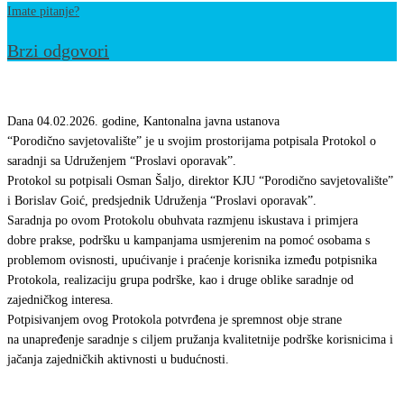
Imate pitanje?
Brzi odgovori
Potpisan
Protokol
Dana 04.02.2026. godine, Kantonalna javna ustanova
o
“Porodično savjetovalište” je u svojim prostorijama potpisala Protokol o
saradnji sa Udruženjem “Proslavi oporavak”.
saradnji
Protokol su potpisali Osman Šaljo, direktor KJU “Porodično savjetovalište”
sa
i Borislav Goić, predsjednik Udruženja “Proslavi oporavak”.
Udruženjem
Saradnja po ovom Protokolu obuhvata razmjenu iskustava i primjera
“Proslavi
dobre prakse, podršku u kampanjama usmjerenim na pomoć osobama s
problemom ovisnosti, upućivanje i praćenje korisnika između potpisnika
oporavak”
Protokola, realizaciju grupa podrške, kao i druge oblike saradnje od
zajedničkog interesa.
Potpisivanjem ovog Protokola potvrđena je spremnost obje strane
na unapređenje saradnje s ciljem pružanja kvalitetnije podrške korisnicima i
jačanja zajedničkih aktivnosti u budućnosti.