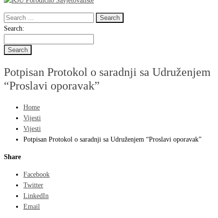
Search
for:
Search
Search:
for:
Potpisan Protokol o saradnji sa Udruženjem
“Proslavi oporavak”
Home
Vijesti
Vijesti
Potpisan Protokol o saradnji sa Udruženjem “Proslavi oporavak”
Share
Facebook
Twitter
LinkedIn
Email