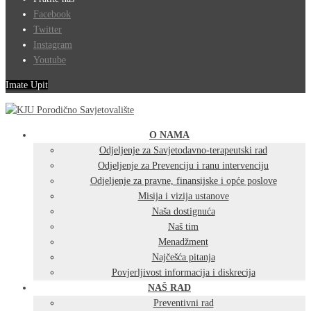
Facebook
Twitter
Instagram
Youtube
Imate Upit
O NAMA
Odjeljenje za Savjetodavno-terapeutski rad
Odjeljenje za Prevenciju i ranu intervenciju
Odjeljenje za pravne, finansijske i opće poslove
Misija i vizija ustanove
Naša dostignuća
Naš tim
Menadžment
Najčešća pitanja
Povjerljivost informacija i diskrecija
NAŠ RAD
Preventivni rad