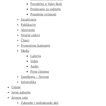
Porodično u Vašoj školi
Predavanje za roditelje
Ponašajne ovisnosti
Istraživanja
Publikacije
Aktivnosti
Stručni radovi
Članci
Promotivne kampanje
Media
Galerija
Video
Audio
Press clipping
Saopštenja – Novosti
Infografika
Usluge
Javne nabavke
Javnost rada
Zakonski i podzakonski akti