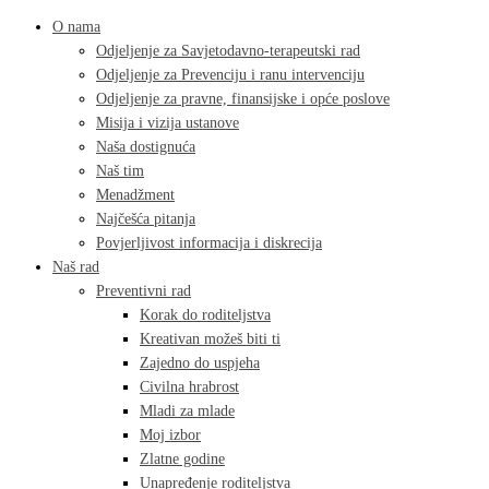
O nama
Odjeljenje za Savjetodavno-terapeutski rad
Odjeljenje za Prevenciju i ranu intervenciju
Odjeljenje za pravne, finansijske i opće poslove
Misija i vizija ustanove
Naša dostignuća
Naš tim
Menadžment
Najčešća pitanja
Povjerljivost informacija i diskrecija
Naš rad
Preventivni rad
Korak do roditeljstva
Kreativan možeš biti ti
Zajedno do uspjeha
Civilna hrabrost
Mladi za mlade
Moj izbor
Zlatne godine
Unapređenje roditeljstva