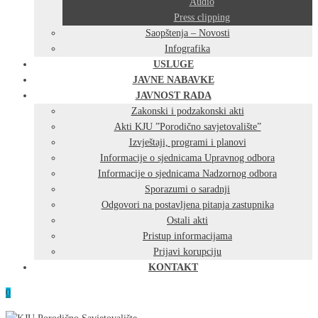
Audio
Press clipping
Saopštenja – Novosti
Infografika
USLUGE
JAVNE NABAVKE
JAVNOST RADA
Zakonski i podzakonski akti
Akti KJU ”Porodično savjetovalište”
Izvještaji, programi i planovi
Informacije o sjednicama Upravnog odbora
Informacije o sjednicama Nadzornog odbora
Sporazumi o saradnji
Odgovori na postavljena pitanja zastupnika
Ostali akti
Pristup informacijama
Prijavi korupciju
KONTAKT
0