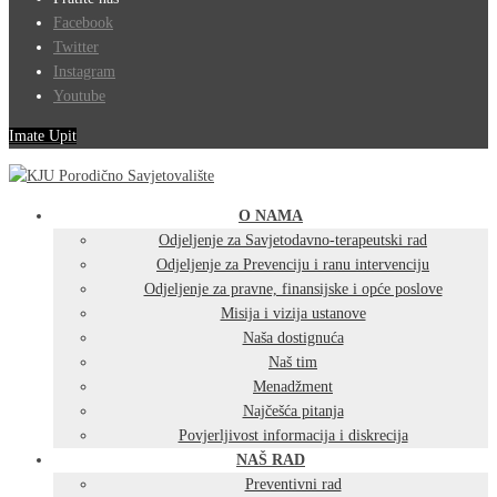
Facebook
Twitter
Instagram
Youtube
Imate Upit
O NAMA
Odjeljenje za Savjetodavno-terapeutski rad
Odjeljenje za Prevenciju i ranu intervenciju
Odjeljenje za pravne, finansijske i opće poslove
Misija i vizija ustanove
Naša dostignuća
Naš tim
Menadžment
Najčešća pitanja
Povjerljivost informacija i diskrecija
NAŠ RAD
Preventivni rad