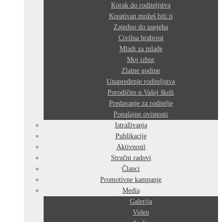
Korak do roditeljstva
Kreativan možeš biti ti
Zajedno do uspjeha
Civilna hrabrost
Mladi za mlade
Moj izbor
Zlatne godine
Unapređenje roditeljstva
Porodično u Vašoj školi
Predavanje za roditelje
Ponašajne ovisnosti
Istraživanja
Publikacije
Aktivnosti
Stručni radovi
Članci
Promotivne kampanje
Media
Galerija
Video