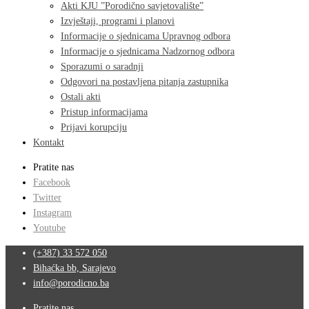
Akti KJU ”Porodično savjetovalište”
Izvještaji, programi i planovi
Informacije o sjednicama Upravnog odbora
Informacije o sjednicama Nadzornog odbora
Sporazumi o saradnji
Odgovori na postavljena pitanja zastupnika
Ostali akti
Pristup informacijama
Prijavi korupciju
Kontakt
Pratite nas
Facebook
Twitter
Instagram
Youtube
(+387) 33 572 050
Bihaćka bb, Sarajevo
info@porodicno.ba
Pratite nas