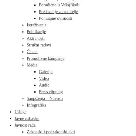
Porodično u Vašoj školi
Predavanje za roditelje
Ponašajne ovisnosti
Istraživanja
Publikacije
Aktivnosti
Stručni radovi
Članci
Promotivne kampanje
Media
Galerija
Video
Audio
Press clipping
Saopštenja – Novosti
Infografika
Usluge
Javne nabavke
Javnost rada
Zakonski i podzakonski akti