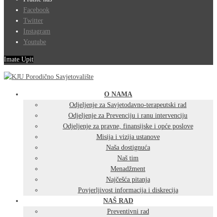
Facebook
Twitter
Instagram
Youtube
Imate Upit
O NAMA
Odjeljenje za Savjetodavno-terapeutski rad
Odjeljenje za Prevenciju i ranu intervenciju
Odjeljenje za pravne, finansijske i opće poslove
Misija i vizija ustanove
Naša dostignuća
Naš tim
Menadžment
Najčešća pitanja
Povjerljivost informacija i diskrecija
NAŠ RAD
Preventivni rad