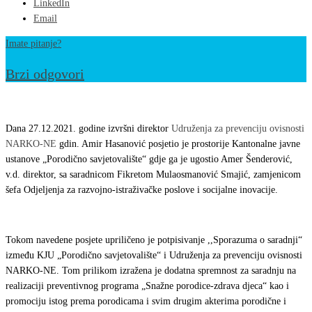
LinkedIn
Email
Imate pitanje?
Brzi odgovori
Potpisan
Protokol
Dana 27.12.2021. godine izvršni direktor
Udruženja za prevenciju ovisnosti
o
NARKO-NE
gdin. Amir Hasanović posjetio je prostorije Kantonalne javne
ustanove „Porodično savjetovalište“ gdje ga je ugostio Amer Šenderović,
saradnji
v.d. direktor, sa saradnicom Fikretom Mulaosmanović Smajić, zamjenicom
između
šefa Odjeljenja za razvojno-istraživačke poslove i socijalne inovacije.
KJU
„Porodično
savjetovalište“
Tokom navedene posjete upriličeno je potpisivanje ,,Sporazuma o saradnji“
između KJU „Porodično savjetovalište“ i Udruženja za prevenciju ovisnosti
i
NARKO-NE. Tom prilikom izražena je dodatna spremnost za saradnju na
Udruženja
realizaciji preventivnog programa „Snažne porodice-zdrava djeca“ kao i
za
promociju istog prema porodicama i svim drugim akterima porodične i