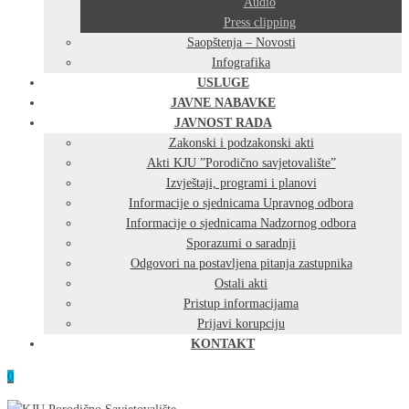
Audio
Press clipping
Saopštenja – Novosti
Infografika
USLUGE
JAVNE NABAVKE
JAVNOST RADA
Zakonski i podzakonski akti
Akti KJU ”Porodično savjetovalište”
Izvještaji, programi i planovi
Informacije o sjednicama Upravnog odbora
Informacije o sjednicama Nadzornog odbora
Sporazumi o saradnji
Odgovori na postavljena pitanja zastupnika
Ostali akti
Pristup informacijama
Prijavi korupciju
KONTAKT
0