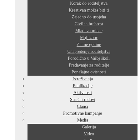
Korak do roditeljstva
Kreativan možeš biti ti
Zajedno do uspjeha
Civilna hrabrost
Mladi za mlade
Moj izbor
Zlatne godine
Unapređenje roditeljstva
Porodično u Vašoj školi
Predavanje za roditelje
Ponašajne ovisnosti
Istraživanja
Publikacije
Aktivnosti
Stručni radovi
Članci
Promotivne kampanje
Media
Galerija
Video