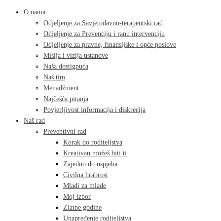
O nama
Odjeljenje za Savjetodavno-terapeutski rad
Odjeljenje za Prevenciju i ranu intervenciju
Odjeljenje za pravne, finansijske i opće poslove
Misija i vizija ustanove
Naša dostignuća
Naš tim
Menadžment
Najčešća pitanja
Povjerljivost informacija i diskrecija
Naš rad
Preventivni rad
Korak do roditeljstva
Kreativan možeš biti ti
Zajedno do uspjeha
Civilna hrabrost
Mladi za mlade
Moj izbor
Zlatne godine
Unapređenje roditeljstva