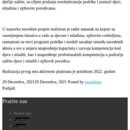
prevenciju
dječije zaštite, sa ciljem pružanja sveobuhvatnije podrške i pomoći djeci,
mladima i njihovim porodicama.
ovisnosti
NARKO-
NE
U nastavku navedene posjete realiziran je radni sastanak na kojem su
razmijenjena iskustva u radu sa djecom i mladima, njihovim roditeljima,
razmatrani su novi programi podrške i modeli saradnje između navedenih
aktera a sve u smjeru unapređenja kapaciteta i razvoja kompetencija kod
djece i mladih, kao i unapređenje profesionalnih kompetencija u području
zaštite djece i mladih i njihovih porodica.
Realizacija prvog seta aktivnosti planirana je početkom 2022. godine.
29 Decembra, 2021
29 Decembra, 2021
Posted by
porodicno
Podijeli
Pratite nas
Pratite nas
Facebook
Twitter