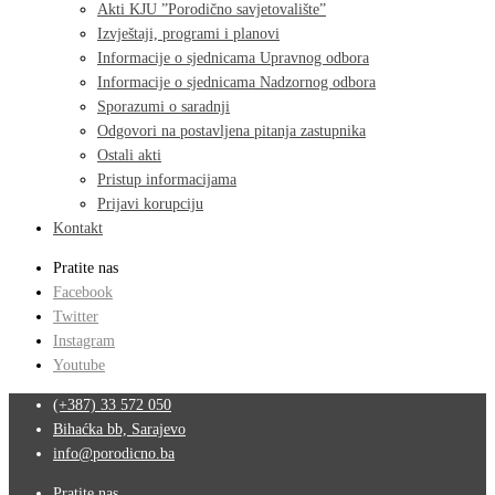
Akti KJU ”Porodično savjetovalište”
Izvještaji, programi i planovi
Informacije o sjednicama Upravnog odbora
Informacije o sjednicama Nadzornog odbora
Sporazumi o saradnji
Odgovori na postavljena pitanja zastupnika
Ostali akti
Pristup informacijama
Prijavi korupciju
Kontakt
Pratite nas
Facebook
Twitter
Instagram
Youtube
(+387) 33 572 050
Bihaćka bb, Sarajevo
info@porodicno.ba
Pratite nas