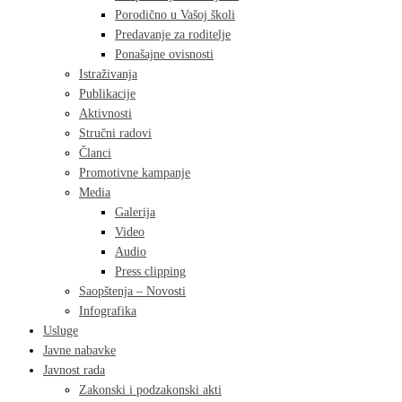
Porodično u Vašoj školi
Predavanje za roditelje
Ponašajne ovisnosti
Istraživanja
Publikacije
Aktivnosti
Stručni radovi
Članci
Promotivne kampanje
Media
Galerija
Video
Audio
Press clipping
Saopštenja – Novosti
Infografika
Usluge
Javne nabavke
Javnost rada
Zakonski i podzakonski akti