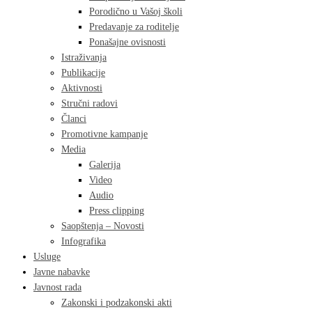
Porodično u Vašoj školi
Predavanje za roditelje
Ponašajne ovisnosti
Istraživanja
Publikacije
Aktivnosti
Stručni radovi
Članci
Promotivne kampanje
Media
Galerija
Video
Audio
Press clipping
Saopštenja – Novosti
Infografika
Usluge
Javne nabavke
Javnost rada
Zakonski i podzakonski akti