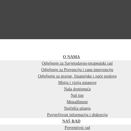
O NAMA
Odjeljenje za Savjetodavno-terapeutski rad
Odjeljenje za Prevenciju i ranu intervenciju
Odjeljenje za pravne, finansijske i opće poslove
Misija i vizija ustanove
Naša dostignuća
Naš tim
Menadžment
Najčešća pitanja
Povjerljivost informacija i diskrecija
NAŠ RAD
Preventivni rad