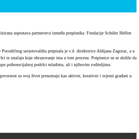
izirana uspostava partnerstva između potpisnika: Fondacije Schüler Helfen
orodičnog savjetovališta potpisala je v.d. direktorice Aldijana Zagorac, a u
šci te značaju koje obrazovanje ima u tom procesu. Potpisnice su se složile da
pu psihosocijalnoj podršci mladima, ali i njihovim roditeljima.
ovornost za svoj život preuzmaju kao aktivni, kreativni i svjesni građani u