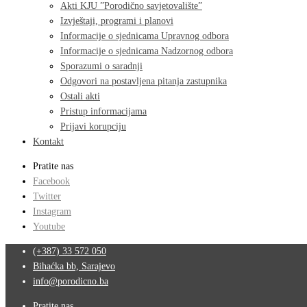
Akti KJU ”Porodično savjetovalište”
Izvještaji, programi i planovi
Informacije o sjednicama Upravnog odbora
Informacije o sjednicama Nadzornog odbora
Sporazumi o saradnji
Odgovori na postavljena pitanja zastupnika
Ostali akti
Pristup informacijama
Prijavi korupciju
Kontakt
Pratite nas
Facebook
Twitter
Instagram
Youtube
(+387) 33 572 050
Bihaćka bb, Sarajevo
info@porodicno.ba
Pratite nas