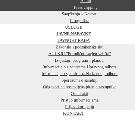
Audio
Press clipping
Saopštenja – Novosti
Infografika
USLUGE
JAVNE NABAVKE
JAVNOST RADA
Zakonski i podzakonski akti
Akti KJU ”Porodično savjetovalište”
Izvještaji, programi i planovi
Informacije o sjednicama Upravnog odbora
Informacije o sjednicama Nadzornog odbora
Sporazumi o saradnji
Odgovori na postavljena pitanja zastupnika
Ostali akti
Pristup informacijama
Prijavi korupciju
KONTAKT