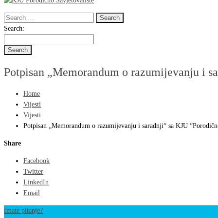
Search
for:
Search
Search:
for:
Potpisan „Memorandum o razumijevanju i sar
Home
Vijesti
Vijesti
Potpisan „Memorandum o razumijevanju i saradnji“ sa KJU “Porodično
Share
Facebook
Twitter
LinkedIn
Email
Imate pitanje?