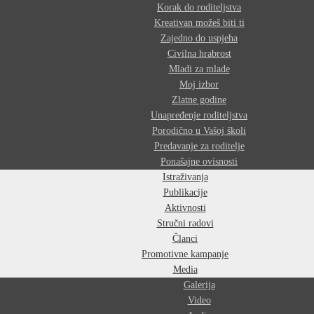
Korak do roditeljstva
Kreativan možeš biti ti
Zajedno do uspjeha
Civilna hrabrost
Mladi za mlade
Moj izbor
Zlatne godine
Unapređenje roditeljstva
Porodično u Vašoj školi
Predavanje za roditelje
Ponašajne ovisnosti
Istraživanja
Publikacije
Aktivnosti
Stručni radovi
Članci
Promotivne kampanje
Media
Galerija
Video