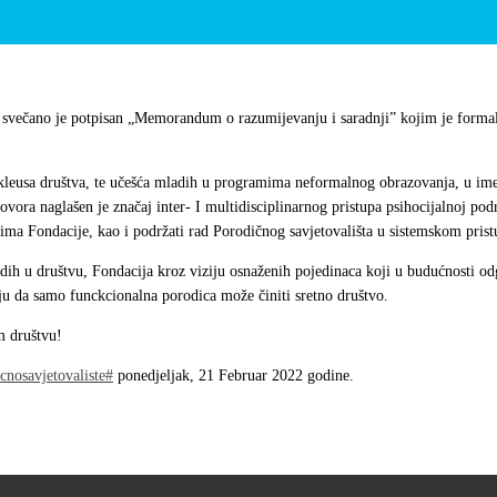
, svečano je potpisan „Memorandum o razumijevanju i saradnji” kojim je formal
kleusa društva, te učešća mladih u programima neformalnog obrazovanja, u ime P
ora naglašen je značaj inter- I multidisciplinarnog pristupa psihocijalnoj podr
ima Fondacije, kao i podržati rad Porodičnog savjetovališta u sistemskom pristu
adih u društvu, Fondacija kroz viziju osnaženih pojedinaca koji u budućnosti odg
ju da samo funckcionalna porodica može činiti sretno društvo.
m društvu!
cnosavjetovaliste#
ponedjeljak, 21 Februar 2022 godine.