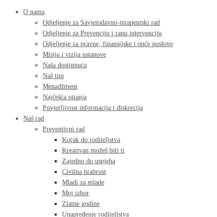
O nama
Odjeljenje za Savjetodavno-terapeutski rad
Odjeljenje za Prevenciju i ranu intervenciju
Odjeljenje za pravne, finansijske i opće poslove
Misija i vizija ustanove
Naša dostignuća
Naš tim
Menadžment
Najčešća pitanja
Povjerljivost informacija i diskrecija
Naš rad
Preventivni rad
Korak do roditeljstva
Kreativan možeš biti ti
Zajedno do uspjeha
Civilna hrabrost
Mladi za mlade
Moj izbor
Zlatne godine
Unapređenje roditeljstva