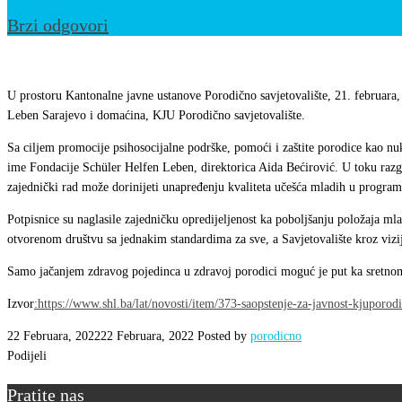
Brzi odgovori
Potpisan
„Memorandum
U prostoru Kantonalne javne ustanove Porodično savjetovalište, 21. februara
o
Leben Sarajevo i domaćina, KJU Porodično savjetovalište.
razumijevanju
Sa ciljem promocije psihosocijalne podrške, pomoći i zaštite porodice kao nu
i
ime Fondacije Schüler Helfen Leben, direktorica Aida Bećirović. U toku razgov
saradnji“
zajednički rad može dorinijeti unapređenju kvaliteta učešća mladih u program
sa
Potpisnice su naglasile zajedničku opredijeljenost ka poboljšanju položaja ml
KJU
otvorenom društvu sa jednakim standardima za sve, a Savjetovalište kroz vizi
“Porodično
Samo jačanjem zdravog pojedinca u zdravoj porodici moguć je put ka sretno
savjetovalište”
Izvor
:https://www.shl.ba/lat/novosti/item/373-saopstenje-za-javnost-kjuporodi
22 Februara, 2022
22 Februara, 2022
Posted by
porodicno
Podijeli
Pratite nas