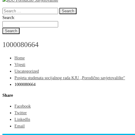
Search
for:
Search
Search:
for:
1000080664
Home
Vijesti
Uncategorized
Posjeta studenata socijalnog rada KJU „Porodično savjetovalište“
1000080664
Share
Facebook
Twitter
LinkedIn
Email