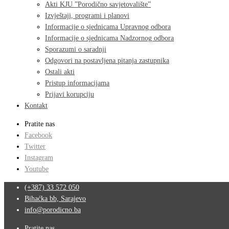
Akti KJU ”Porodično savjetovalište”
Izvještaji, programi i planovi
Informacije o sjednicama Upravnog odbora
Informacije o sjednicama Nadzornog odbora
Sporazumi o saradnji
Odgovori na postavljena pitanja zastupnika
Ostali akti
Pristup informacijama
Prijavi korupciju
Kontakt
Pratite nas
Facebook
Twitter
Instagram
Youtube
(+387) 33 572 050
Bihaćka bb, Sarajevo
info@porodicno.ba
Pratite nas