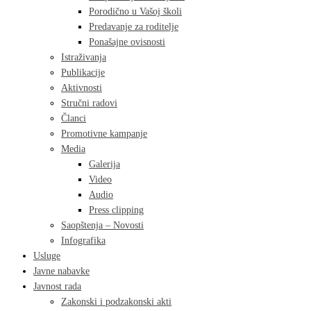
Porodično u Vašoj školi
Predavanje za roditelje
Ponašajne ovisnosti
Istraživanja
Publikacije
Aktivnosti
Stručni radovi
Članci
Promotivne kampanje
Media
Galerija
Video
Audio
Press clipping
Saopštenja – Novosti
Infografika
Usluge
Javne nabavke
Javnost rada
Zakonski i podzakonski akti