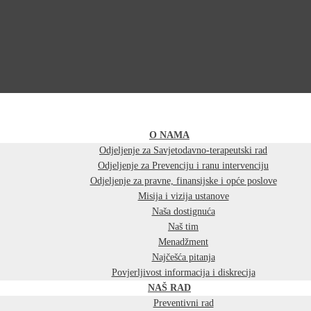
O NAMA
Odjeljenje za Savjetodavno-terapeutski rad
Odjeljenje za Prevenciju i ranu intervenciju
Odjeljenje za pravne, finansijske i opće poslove
Misija i vizija ustanove
Naša dostignuća
Naš tim
Menadžment
Najčešća pitanja
Povjerljivost informacija i diskrecija
NAŠ RAD
Preventivni rad