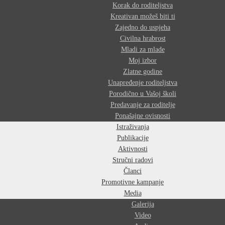
Korak do roditeljstva
Kreativan možeš biti ti
Zajedno do uspjeha
Civilna hrabrost
Mladi za mlade
Moj izbor
Zlatne godine
Unapređenje roditeljstva
Porodično u Vašoj školi
Predavanje za roditelje
Ponašajne ovisnosti
Istraživanja
Publikacije
Aktivnosti
Stručni radovi
Članci
Promotivne kampanje
Media
Galerija
Video