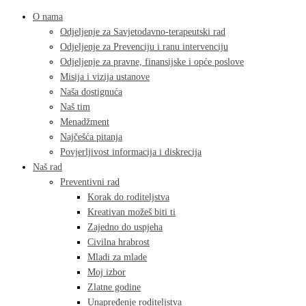
O nama
Odjeljenje za Savjetodavno-terapeutski rad
Odjeljenje za Prevenciju i ranu intervenciju
Odjeljenje za pravne, finansijske i opće poslove
Misija i vizija ustanove
Naša dostignuća
Naš tim
Menadžment
Najčešća pitanja
Povjerljivost informacija i diskrecija
Naš rad
Preventivni rad
Korak do roditeljstva
Kreativan možeš biti ti
Zajedno do uspjeha
Civilna hrabrost
Mladi za mlade
Moj izbor
Zlatne godine
Unapređenje roditeljstva