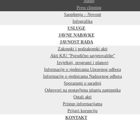
Audio
Press clipping
Saopštenja – Novosti
Infografika
USLUGE
JAVNE NABAVKE
JAVNOST RADA
Zakonski i podzakonski akti
Akti KJU ”Porodično savjetovalište”
Izvještaji, programi i planovi
Informacije o sjednicama Upravnog odbora
Informacije o sjednicama Nadzornog odbora
Sporazumi o saradnji
Odgovori na postavljena pitanja zastupnika
Ostali akti
Pristup informacijama
Prijavi korupciju
KONTAKT