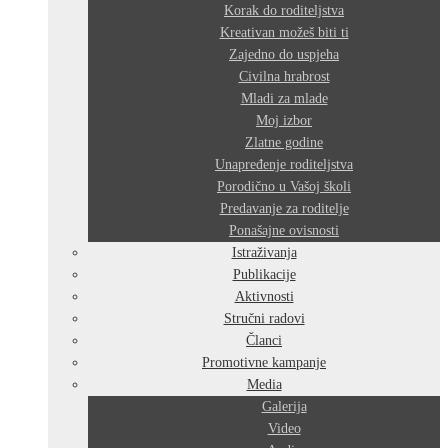
Korak do roditeljstva
Kreativan možeš biti ti
Zajedno do uspjeha
Civilna hrabrost
Mladi za mlade
Moj izbor
Zlatne godine
Unapređenje roditeljstva
Porodično u Vašoj školi
Predavanje za roditelje
Ponašajne ovisnosti
Istraživanja
Publikacije
Aktivnosti
Stručni radovi
Članci
Promotivne kampanje
Media
Galerija
Video