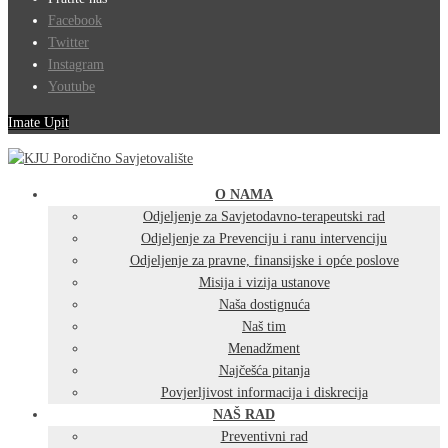
Facebook
Twitter
Instagram
Youtube
Imate Upit
O NAMA
Odjeljenje za Savjetodavno-terapeutski rad
Odjeljenje za Prevenciju i ranu intervenciju
Odjeljenje za pravne, finansijske i opće poslove
Misija i vizija ustanove
Naša dostignuća
Naš tim
Menadžment
Najčešća pitanja
Povjerljivost informacija i diskrecija
NAŠ RAD
Preventivni rad