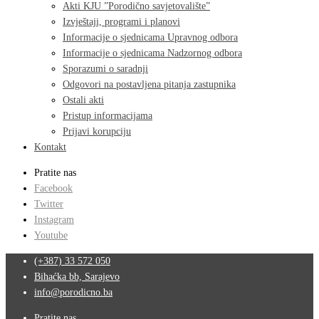
Akti KJU ”Porodično savjetovalište”
Izvještaji, programi i planovi
Informacije o sjednicama Upravnog odbora
Informacije o sjednicama Nadzornog odbora
Sporazumi o saradnji
Odgovori na postavljena pitanja zastupnika
Ostali akti
Pristup informacijama
Prijavi korupciju
Kontakt
Pratite nas
Facebook
Twitter
Instagram
Youtube
(+387) 33 572 050
Bihaćka bb, Sarajevo
info@porodicno.ba
Pratite nas