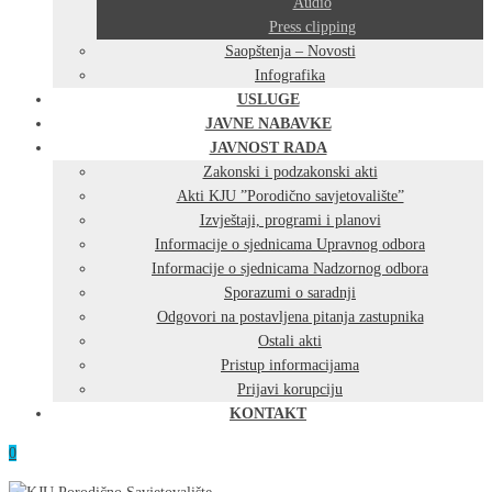
Audio
Press clipping
Saopštenja – Novosti
Infografika
USLUGE
JAVNE NABAVKE
JAVNOST RADA
Zakonski i podzakonski akti
Akti KJU ”Porodično savjetovalište”
Izvještaji, programi i planovi
Informacije o sjednicama Upravnog odbora
Informacije o sjednicama Nadzornog odbora
Sporazumi o saradnji
Odgovori na postavljena pitanja zastupnika
Ostali akti
Pristup informacijama
Prijavi korupciju
KONTAKT
0