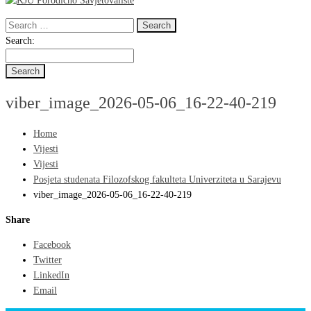
Search
for:
Search
Search:
for:
viber_image_2026-05-06_16-22-40-219
Home
Vijesti
Vijesti
Posjeta studenata Filozofskog fakulteta Univerziteta u Sarajevu
viber_image_2026-05-06_16-22-40-219
Share
Facebook
Twitter
LinkedIn
Email