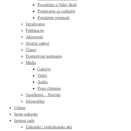
Porodično u Vašoj školi
Predavanje za roditelje
Ponašajne ovisnosti
Istraživanja
Publikacije
Aktivnosti
Stručni radovi
Članci
Promotivne kampanje
Media
Galerija
Video
Audio
Press clipping
Saopštenja – Novosti
Infografika
Usluge
Javne nabavke
Javnost rada
Zakonski i podzakonski akti