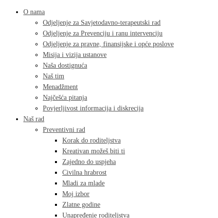
O nama
Odjeljenje za Savjetodavno-terapeutski rad
Odjeljenje za Prevenciju i ranu intervenciju
Odjeljenje za pravne, finansijske i opće poslove
Misija i vizija ustanove
Naša dostignuća
Naš tim
Menadžment
Najčešća pitanja
Povjerljivost informacija i diskrecija
Naš rad
Preventivni rad
Korak do roditeljstva
Kreativan možeš biti ti
Zajedno do uspjeha
Civilna hrabrost
Mladi za mlade
Moj izbor
Zlatne godine
Unapređenje roditeljstva