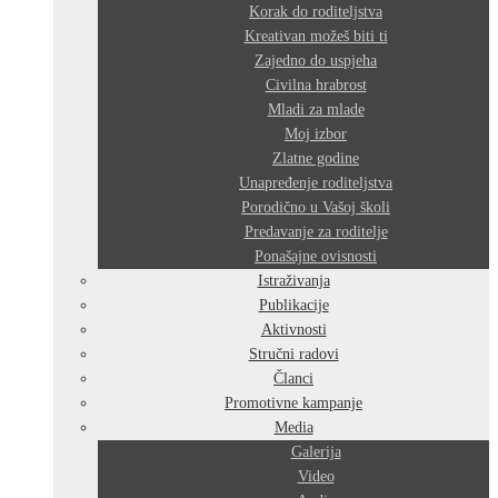
Korak do roditeljstva
Kreativan možeš biti ti
Zajedno do uspjeha
Civilna hrabrost
Mladi za mlade
Moj izbor
Zlatne godine
Unapređenje roditeljstva
Porodično u Vašoj školi
Predavanje za roditelje
Ponašajne ovisnosti
Istraživanja
Publikacije
Aktivnosti
Stručni radovi
Članci
Promotivne kampanje
Media
Galerija
Video