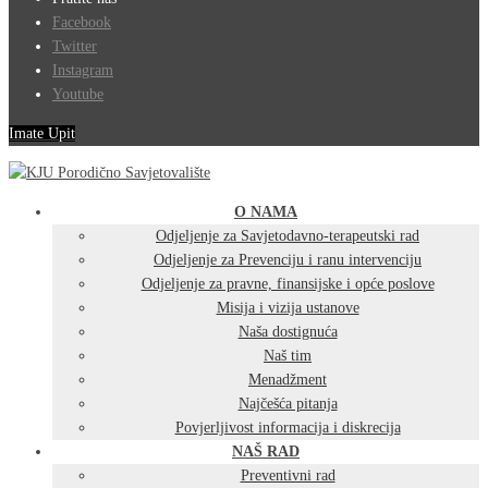
Facebook
Twitter
Instagram
Youtube
Imate Upit
O NAMA
Odjeljenje za Savjetodavno-terapeutski rad
Odjeljenje za Prevenciju i ranu intervenciju
Odjeljenje za pravne, finansijske i opće poslove
Misija i vizija ustanove
Naša dostignuća
Naš tim
Menadžment
Najčešća pitanja
Povjerljivost informacija i diskrecija
NAŠ RAD
Preventivni rad