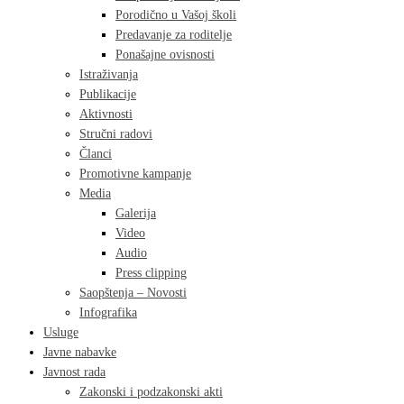
Porodično u Vašoj školi
Predavanje za roditelje
Ponašajne ovisnosti
Istraživanja
Publikacije
Aktivnosti
Stručni radovi
Članci
Promotivne kampanje
Media
Galerija
Video
Audio
Press clipping
Saopštenja – Novosti
Infografika
Usluge
Javne nabavke
Javnost rada
Zakonski i podzakonski akti