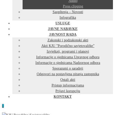
Audio
Press clipping
Saopštenja – Novosti
Infografika
USLUGE
JAVNE NABAVKE
JAVNOST RADA
Zakonski i podzakonski akti
Akti KJU ”Porodično savjetovalište”
Izvještaji, programi i planovi
Informacije o sjednicama Upravnog odbora
Informacije o sjednicama Nadzornog odbora
Sporazumi o saradnji
Odgovori na postavljena pitanja zastupnika
Ostali akti
Pristup informacijama
Prijavi korupciju
KONTAKT
0