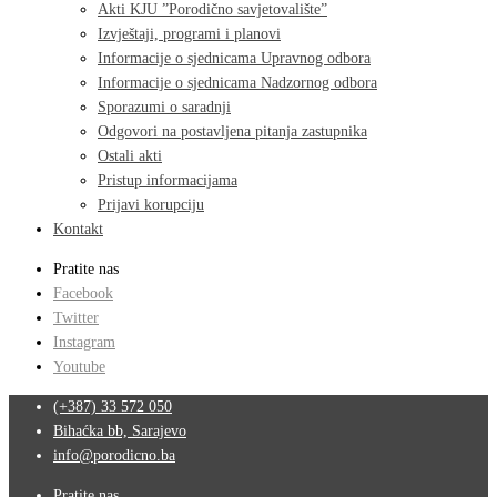
Akti KJU ”Porodično savjetovalište”
Izvještaji, programi i planovi
Informacije o sjednicama Upravnog odbora
Informacije o sjednicama Nadzornog odbora
Sporazumi o saradnji
Odgovori na postavljena pitanja zastupnika
Ostali akti
Pristup informacijama
Prijavi korupciju
Kontakt
Pratite nas
Facebook
Twitter
Instagram
Youtube
(+387) 33 572 050
Bihaćka bb, Sarajevo
info@porodicno.ba
Pratite nas