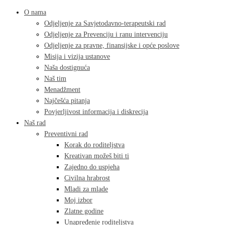
O nama
Odjeljenje za Savjetodavno-terapeutski rad
Odjeljenje za Prevenciju i ranu intervenciju
Odjeljenje za pravne, finansijske i opće poslove
Misija i vizija ustanove
Naša dostignuća
Naš tim
Menadžment
Najčešća pitanja
Povjerljivost informacija i diskrecija
Naš rad
Preventivni rad
Korak do roditeljstva
Kreativan možeš biti ti
Zajedno do uspjeha
Civilna hrabrost
Mladi za mlade
Moj izbor
Zlatne godine
Unapređenje roditeljstva