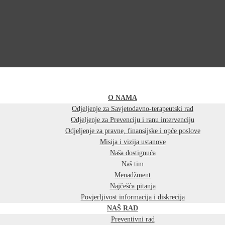
O NAMA
Odjeljenje za Savjetodavno-terapeutski rad
Odjeljenje za Prevenciju i ranu intervenciju
Odjeljenje za pravne, finansijske i opće poslove
Misija i vizija ustanove
Naša dostignuća
Naš tim
Menadžment
Najčešća pitanja
Povjerljivost informacija i diskrecija
NAŠ RAD
Preventivni rad