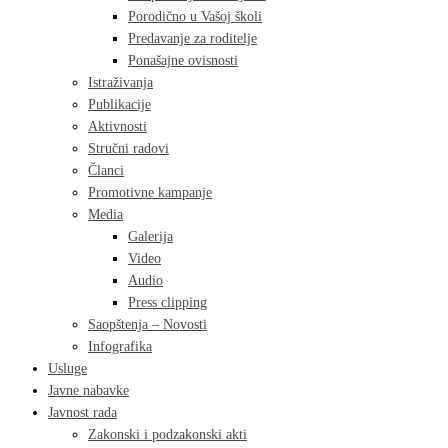
Porodično u Vašoj školi
Predavanje za roditelje
Ponašajne ovisnosti
Istraživanja
Publikacije
Aktivnosti
Stručni radovi
Članci
Promotivne kampanje
Media
Galerija
Video
Audio
Press clipping
Saopštenja – Novosti
Infografika
Usluge
Javne nabavke
Javnost rada
Zakonski i podzakonski akti