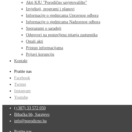
Akti KJU ”Porodično savjetovalište”
Izvještaji, programi i planovi
Informacije o sjednicama Upravnog odbora
Informacije o sjednicama Nadzornog odbora
Sporazumi o saradnji
Odgovori na postavljena pitanja zastupnika
Ostali akti
Pristup informacijama
Prijavi korupciju
Kontakt
Pratite nas
Facebook
Twitter
Instagram
Youtube
(+387) 33 572 050
Bihaćka bb, Sarajevo
info@porodicno.ba
Pratite nas