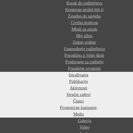
Korak do roditeljstva
Kreativan možeš biti ti
Zajedno do uspjeha
Civilna hrabrost
Mladi za mlade
Moj izbor
Zlatne godine
Unapređenje roditeljstva
Porodično u Vašoj školi
Predavanje za roditelje
Ponašajne ovisnosti
Istraživanja
Publikacije
Aktivnosti
Stručni radovi
Članci
Promotivne kampanje
Media
Galerija
Video