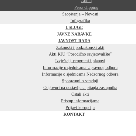
Audio
Press clipping
Saopštenja – Novosti
Infografika
USLUGE
JAVNE NABAVKE
JAVNOST RADA
Zakonski i podzakonski akti
Akti KJU ”Porodično savjetovalište”
Izvještaji, programi i planovi
Informacije o sjednicama Upravnog odbora
Informacije o sjednicama Nadzornog odbora
Sporazumi o saradnji
Odgovori na postavljena pitanja zastupnika
Ostali akti
Pristup informacijama
Prijavi korupciju
KONTAKT