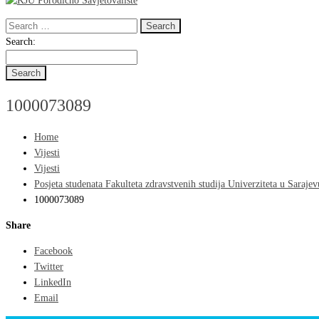
Search
for:
Search
Search:
for:
1000073089
Home
Vijesti
Vijesti
Posjeta studenata Fakulteta zdravstvenih studija Univerziteta u Sarajev
1000073089
Share
Facebook
Twitter
LinkedIn
Email