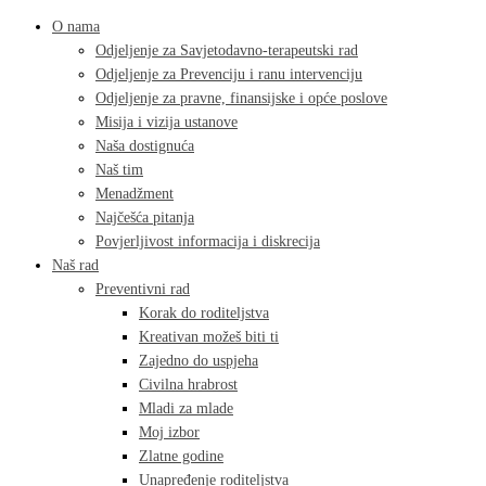
O nama
Odjeljenje za Savjetodavno-terapeutski rad
Odjeljenje za Prevenciju i ranu intervenciju
Odjeljenje za pravne, finansijske i opće poslove
Misija i vizija ustanove
Naša dostignuća
Naš tim
Menadžment
Najčešća pitanja
Povjerljivost informacija i diskrecija
Naš rad
Preventivni rad
Korak do roditeljstva
Kreativan možeš biti ti
Zajedno do uspjeha
Civilna hrabrost
Mladi za mlade
Moj izbor
Zlatne godine
Unapređenje roditeljstva