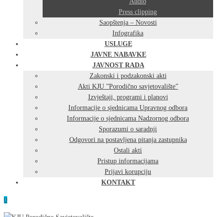
Audio
Press clipping
Saopštenja – Novosti
Infografika
USLUGE
JAVNE NABAVKE
JAVNOST RADA
Zakonski i podzakonski akti
Akti KJU ”Porodično savjetovalište”
Izvještaji, programi i planovi
Informacije o sjednicama Upravnog odbora
Informacije o sjednicama Nadzornog odbora
Sporazumi o saradnji
Odgovori na postavljena pitanja zastupnika
Ostali akti
Pristup informacijama
Prijavi korupciju
KONTAKT
0