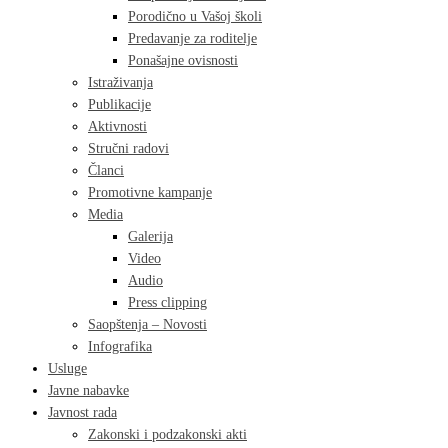
Porodično u Vašoj školi
Predavanje za roditelje
Ponašajne ovisnosti
Istraživanja
Publikacije
Aktivnosti
Stručni radovi
Članci
Promotivne kampanje
Media
Galerija
Video
Audio
Press clipping
Saopštenja – Novosti
Infografika
Usluge
Javne nabavke
Javnost rada
Zakonski i podzakonski akti