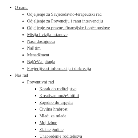
O nama
Odjeljenje za Savjetodavno-terapeutski rad
Odjeljenje za Prevenciju i ranu intervenciju
Odjeljenje za pravne, finansijske i opće poslove
Misija i vizija ustanove
Naša dostignuća
Naš tim
Menadžment
Najčešća pitanja
Povjerljivost informacija i diskrecija
Naš rad
Preventivni rad
Korak do roditeljstva
Kreativan možeš biti ti
Zajedno do uspjeha
Civilna hrabrost
Mladi za mlade
Moj izbor
Zlatne godine
Unapređenje roditeljstva