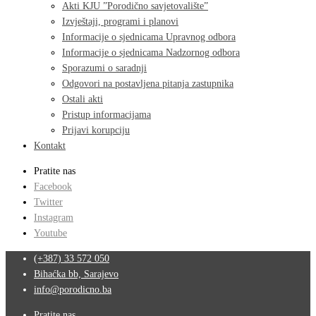
Akti KJU ”Porodično savjetovalište”
Izvještaji, programi i planovi
Informacije o sjednicama Upravnog odbora
Informacije o sjednicama Nadzornog odbora
Sporazumi o saradnji
Odgovori na postavljena pitanja zastupnika
Ostali akti
Pristup informacijama
Prijavi korupciju
Kontakt
Pratite nas
Facebook
Twitter
Instagram
Youtube
(+387) 33 572 050
Bihaćka bb, Sarajevo
info@porodicno.ba
Pratite nas