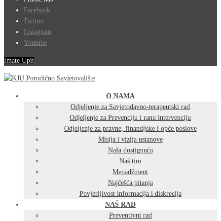
Facebook
Twitter
Instagram
Youtube
Imate Upit
O NAMA
Odjeljenje za Savjetodavno-terapeutski rad
Odjeljenje za Prevenciju i ranu intervenciju
Odjeljenje za pravne, finansijske i opće poslove
Misija i vizija ustanove
Naša dostignuća
Naš tim
Menadžment
Najčešća pitanja
Povjerljivost informacija i diskrecija
NAŠ RAD
Preventivni rad