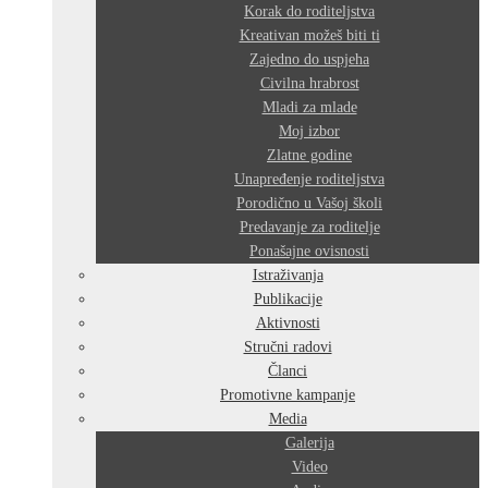
Korak do roditeljstva
Kreativan možeš biti ti
Zajedno do uspjeha
Civilna hrabrost
Mladi za mlade
Moj izbor
Zlatne godine
Unapređenje roditeljstva
Porodično u Vašoj školi
Predavanje za roditelje
Ponašajne ovisnosti
Istraživanja
Publikacije
Aktivnosti
Stručni radovi
Članci
Promotivne kampanje
Media
Galerija
Video