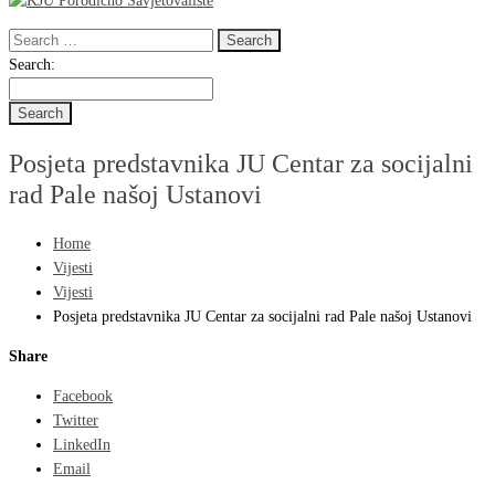
Search
for:
Search
Search:
for:
Posjeta predstavnika JU Centar za socijalni
rad Pale našoj Ustanovi
Home
Vijesti
Vijesti
Posjeta predstavnika JU Centar za socijalni rad Pale našoj Ustanovi
Share
Facebook
Twitter
LinkedIn
Email