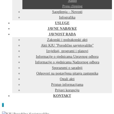
Audio
Press clipping
Saopštenja – Novosti
Infografika
USLUGE
JAVNE NABAVKE
JAVNOST RADA
Zakonski i podzakonski akti
Akti KJU ”Porodično savjetovalište”
Izvještaji, programi i planovi
Informacije o sjednicama Upravnog odbora
Informacije o sjednicama Nadzornog odbora
Sporazumi o saradnji
Odgovori na postavljena pitanja zastupnika
Ostali akti
Pristup informacijama
Prijavi korupciju
KONTAKT
0