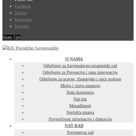
Facebook
Twitter
Instagram
Youtube
Imate Upit
O NAMA
Odjeljenje za Savjetodavno-terapeutski rad
Odjeljenje za Prevenciju i ranu intervenciju
Odjeljenje za pravne, finansijske i opće poslove
Misija i vizija ustanove
Naša dostignuća
Naš tim
Menadžment
Najčešća pitanja
Povjerljivost informacija i diskrecija
NAŠ RAD
Preventivni rad