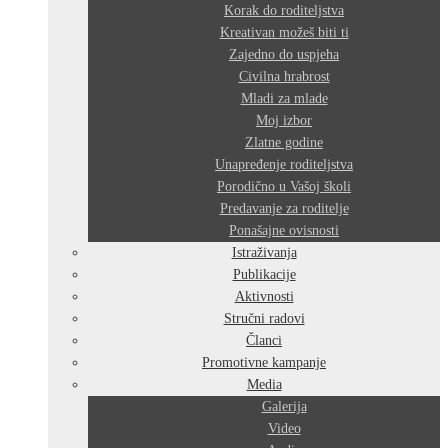
Korak do roditeljstva
Kreativan možeš biti ti
Zajedno do uspjeha
Civilna hrabrost
Mladi za mlade
Moj izbor
Zlatne godine
Unapređenje roditeljstva
Porodično u Vašoj školi
Predavanje za roditelje
Ponašajne ovisnosti
Istraživanja
Publikacije
Aktivnosti
Stručni radovi
Članci
Promotivne kampanje
Media
Galerija
Video