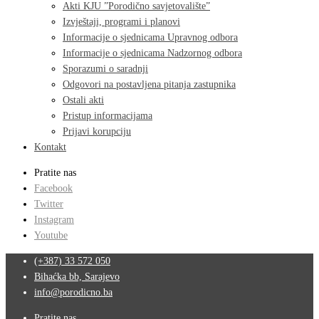
Akti KJU ”Porodično savjetovalište”
Izvještaji, programi i planovi
Informacije o sjednicama Upravnog odbora
Informacije o sjednicama Nadzornog odbora
Sporazumi o saradnji
Odgovori na postavljena pitanja zastupnika
Ostali akti
Pristup informacijama
Prijavi korupciju
Kontakt
Pratite nas
Facebook
Twitter
Instagram
Youtube
(+387) 33 572 050
Bihaćka bb, Sarajevo
info@porodicno.ba
Pratite nas