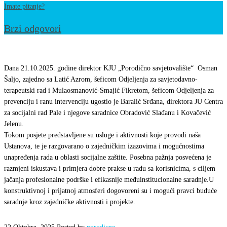
Imate pitanje?
Brzi odgovori
Posjeta
predstavnika
Dana 21.10.2025. godine direktor KJU „Porodično savjetovalište“ Osman
JU
Šaljo, zajedno sa Latić Azrom, šeficom Odjeljenja za savjetodavno-
terapeutski rad i Mulaosmanović-Smajić Fikretom, šeficom Odjeljenja za
Centar
prevenciju i ranu intervenciju ugostio je Baralić Srđana, direktora JU Centra
za
za socijalni rad Pale i njegove saradnice Obradović Slađanu i Kovačević
socijalni
Jelenu.
rad
Tokom posjete predstavljene su usluge i aktivnosti koje provodi naša
Ustanova, te je razgovarano o zajedničkim izazovima i mogućnostima
Pale
unapređenja rada u oblasti socijalne zaštite. Posebna pažnja posvećena je
našoj
razmjeni iskustava i primjera dobre prakse u radu sa korisnicima, s ciljem
Ustanovi
jačanja profesionalne podrške i efikasnije međuinstitucionalne saradnje.U
konstruktivnoj i prijatnoj atmosferi dogovoreni su i mogući pravci buduće
saradnje kroz zajedničke aktivnosti i projekte.