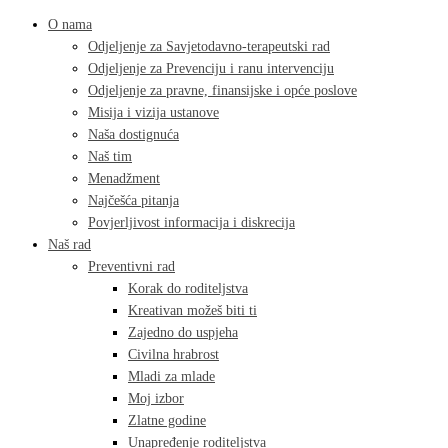
O nama
Odjeljenje za Savjetodavno-terapeutski rad
Odjeljenje za Prevenciju i ranu intervenciju
Odjeljenje za pravne, finansijske i opće poslove
Misija i vizija ustanove
Naša dostignuća
Naš tim
Menadžment
Najčešća pitanja
Povjerljivost informacija i diskrecija
Naš rad
Preventivni rad
Korak do roditeljstva
Kreativan možeš biti ti
Zajedno do uspjeha
Civilna hrabrost
Mladi za mlade
Moj izbor
Zlatne godine
Unapređenje roditeljstva