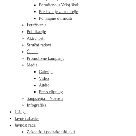
Porodično u Vašoj školi
Predavanje za roditelje
Ponašajne ovisnosti
Istraživanja
Publikacije
Aktivnosti
Stručni radovi
Članci
Promotivne kampanje
Media
Galerija
Video
Audio
Press clipping
Saopštenja – Novosti
Infografika
Usluge
Javne nabavke
Javnost rada
Zakonski i podzakonski akti