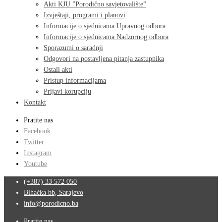
Akti KJU ”Porodično savjetovalište”
Izvještaji, programi i planovi
Informacije o sjednicama Upravnog odbora
Informacije o sjednicama Nadzornog odbora
Sporazumi o saradnji
Odgovori na postavljena pitanja zastupnika
Ostali akti
Pristup informacijama
Prijavi korupciju
Kontakt
Pratite nas
Facebook
Twitter
Instagram
Youtube
(+387) 33 572 050
Bihaćka bb, Sarajevo
info@porodicno.ba
Pratite nas