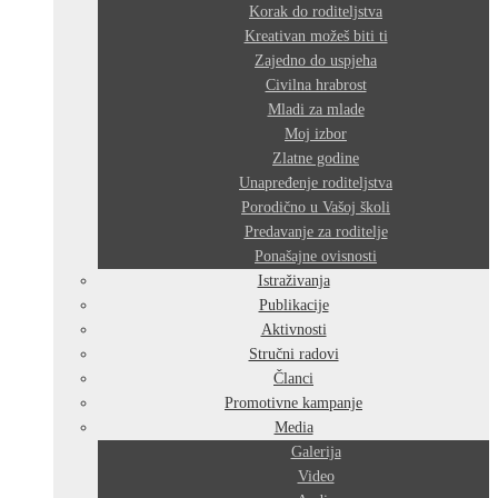
Korak do roditeljstva
Kreativan možeš biti ti
Zajedno do uspjeha
Civilna hrabrost
Mladi za mlade
Moj izbor
Zlatne godine
Unapređenje roditeljstva
Porodično u Vašoj školi
Predavanje za roditelje
Ponašajne ovisnosti
Istraživanja
Publikacije
Aktivnosti
Stručni radovi
Članci
Promotivne kampanje
Media
Galerija
Video