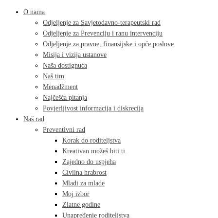
O nama
Odjeljenje za Savjetodavno-terapeutski rad
Odjeljenje za Prevenciju i ranu intervenciju
Odjeljenje za pravne, finansijske i opće poslove
Misija i vizija ustanove
Naša dostignuća
Naš tim
Menadžment
Najčešća pitanja
Povjerljivost informacija i diskrecija
Naš rad
Preventivni rad
Korak do roditeljstva
Kreativan možeš biti ti
Zajedno do uspjeha
Civilna hrabrost
Mladi za mlade
Moj izbor
Zlatne godine
Unapređenje roditeljstva