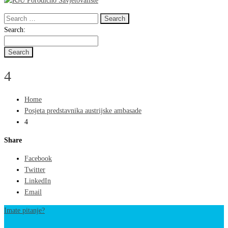
Search
for:
Search
Search:
for:
4
Home
Posjeta predstavnika austrijske ambasade
4
Share
Facebook
Twitter
LinkedIn
Email
Imate pitanje?