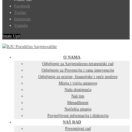
Facebook
Twitter
Instagram
Youtube
Imate Upit
O NAMA
Odjeljenje za Savjetodavno-terapeutski rad
Odjeljenje za Prevenciju i ranu intervenciju
Odjeljenje za pravne, finansijske i opće poslove
Misija i vizija ustanove
Naša dostignuća
Naš tim
Menadžment
Najčešća pitanja
Povjerljivost informacija i diskrecija
NAŠ RAD
Preventivni rad