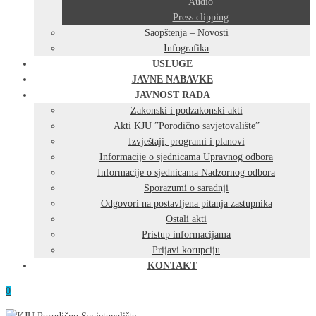
Audio
Press clipping
Saopštenja – Novosti
Infografika
USLUGE
JAVNE NABAVKE
JAVNOST RADA
Zakonski i podzakonski akti
Akti KJU ”Porodično savjetovalište”
Izvještaji, programi i planovi
Informacije o sjednicama Upravnog odbora
Informacije o sjednicama Nadzornog odbora
Sporazumi o saradnji
Odgovori na postavljena pitanja zastupnika
Ostali akti
Pristup informacijama
Prijavi korupciju
KONTAKT
0