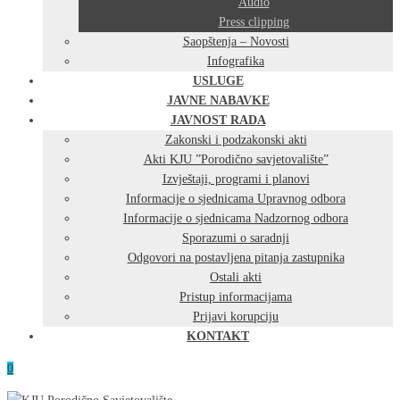
Audio
Press clipping
Saopštenja – Novosti
Infografika
USLUGE
JAVNE NABAVKE
JAVNOST RADA
Zakonski i podzakonski akti
Akti KJU ”Porodično savjetovalište”
Izvještaji, programi i planovi
Informacije o sjednicama Upravnog odbora
Informacije o sjednicama Nadzornog odbora
Sporazumi o saradnji
Odgovori na postavljena pitanja zastupnika
Ostali akti
Pristup informacijama
Prijavi korupciju
KONTAKT
0