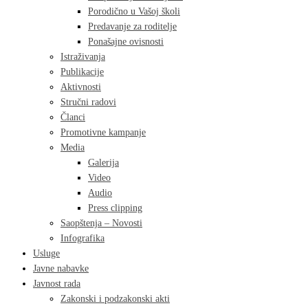
Porodično u Vašoj školi
Predavanje za roditelje
Ponašajne ovisnosti
Istraživanja
Publikacije
Aktivnosti
Stručni radovi
Članci
Promotivne kampanje
Media
Galerija
Video
Audio
Press clipping
Saopštenja – Novosti
Infografika
Usluge
Javne nabavke
Javnost rada
Zakonski i podzakonski akti