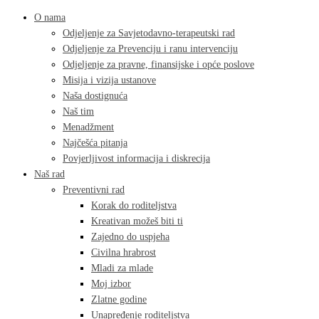
O nama
Odjeljenje za Savjetodavno-terapeutski rad
Odjeljenje za Prevenciju i ranu intervenciju
Odjeljenje za pravne, finansijske i opće poslove
Misija i vizija ustanove
Naša dostignuća
Naš tim
Menadžment
Najčešća pitanja
Povjerljivost informacija i diskrecija
Naš rad
Preventivni rad
Korak do roditeljstva
Kreativan možeš biti ti
Zajedno do uspjeha
Civilna hrabrost
Mladi za mlade
Moj izbor
Zlatne godine
Unapređenje roditeljstva