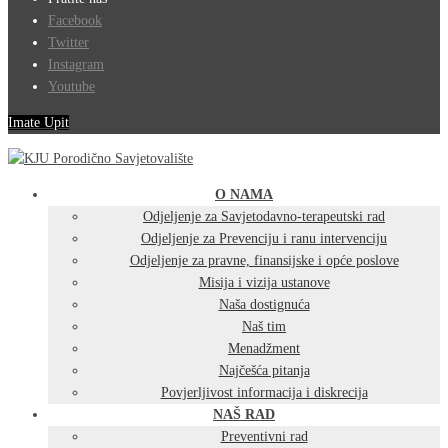
Facebook
Twitter
Instagram
Youtube
Imate Upit
O NAMA
Odjeljenje za Savjetodavno-terapeutski rad
Odjeljenje za Prevenciju i ranu intervenciju
Odjeljenje za pravne, finansijske i opće poslove
Misija i vizija ustanove
Naša dostignuća
Naš tim
Menadžment
Najčešća pitanja
Povjerljivost informacija i diskrecija
NAŠ RAD
Preventivni rad