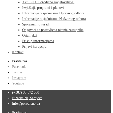
Akti KJU ”Porodično savjetovalište”
Izvještaji, programi i planovi
Informacije o sjednicama Upravnog odbora
Informacije o sjednicama Nadzornog odbora
Sporazumi o saradnji
Odgovori na postavljena pitanja zastupnika
Ostali akti
Pristup informacijama
Prijavi korupciju
Kontakt
Pratite nas
Facebook
Twitter
Instagram
Youtube
(+387) 33 572 050
Bihaćka bb, Sarajevo
info@porodicno.ba
Pratite nas