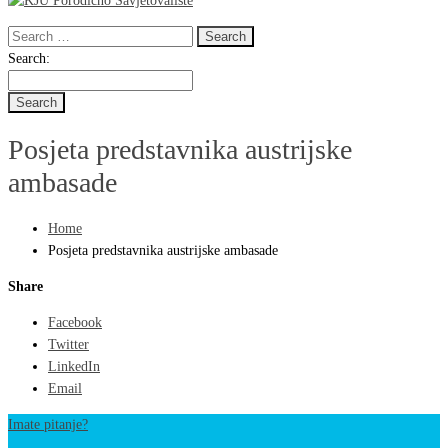
Search
for:
Search
Search:
for:
Posjeta predstavnika austrijske
ambasade
Home
Posjeta predstavnika austrijske ambasade
Share
Facebook
Twitter
LinkedIn
Email
Imate pitanje?