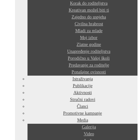
Korak do roditeljstva
Kreativan možeš biti ti
Zajedno do uspjeha
Civilna hrabrost
Mladi za mlade
Moj izbor
Zlatne godine
Unapređenje roditeljstva
Porodično u Vašoj školi
Predavanje za roditelje
Ponašajne ovisnosti
Istraživanja
Publikacije
Aktivnosti
Stručni radovi
Članci
Promotivne kampanje
Media
Galerija
Video