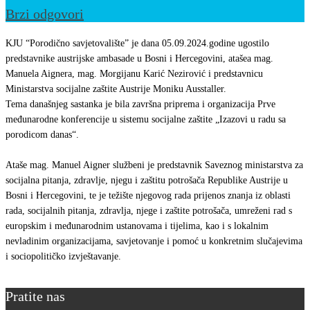
Brzi odgovori
KJU “Porodično savjetovalište” je dana 05.09.2024.godine ugostilo
predstavnike austrijske ambasade u Bosni i Hercegovini, atašea mag.
Manuela Aignera, mag. Morgijanu Karić Nezirović i predstavnicu
Ministarstva socijalne zaštite Austrije Moniku Ausstaller.
Tema današnjeg sastanka je bila završna priprema i organizacija Prve
međunarodne konferencije u sistemu socijalne zaštite „Izazovi u radu sa
porodicom danas“.
Ataše mag. Manuel Aigner službeni je predstavnik Saveznog ministarstva za
socijalna pitanja, zdravlje, njegu i zaštitu potrošača Republike Austrije u
Bosni i Hercegovini, te je težište njegovog rada prijenos znanja iz oblasti
rada, socijalnih pitanja, zdravlja, njege i zaštite potrošača, umreženi rad s
europskim i međunarodnim ustanovama i tijelima, kao i s lokalnim
nevladinim organizacijama, savjetovanje i pomoć u konkretnim slučajevima
i sociopolitičko izvještavanje.
Pratite nas