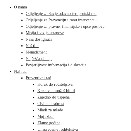
O nama
Odjeljenje za Savjetodavno-terapeutski rad
Odjeljenje za Prevenciju i ranu intervenciju
Odjeljenje za pravne, finansijske i opće poslove
Misija i vizija ustanove
Naša dostignuća
Naš tim
Menadžment
Najčešća pitanja
Povjerljivost informacija i diskrecija
Naš rad
Preventivni rad
Korak do roditeljstva
Kreativan možeš biti ti
Zajedno do uspjeha
Civilna hrabrost
Mladi za mlade
Moj izbor
Zlatne godine
Unapređenje roditeljstva