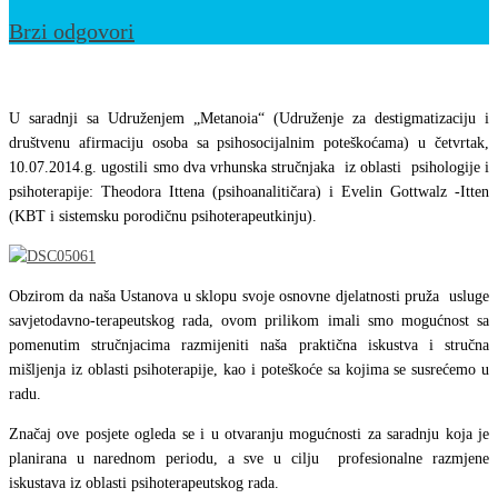
Brzi odgovori
Posjeta
kolega
U saradnji sa Udruženjem „Metanoia“ (Udruženje za destigmatizaciju i
iz
društvenu afirmaciju osoba sa psihosocijalnim poteškoćama) u četvrtak,
10.07.2014.g. ugostili smo dva vrhunska stručnjaka iz oblasti psihologije i
Švicarske
psihoterapije: Theodora Ittena (psihoanalitičara) i Evelin Gottwalz -Itten
(KBT i sistemsku porodičnu psihoterapeutkinju).
Obzirom da naša Ustanova u sklopu svoje osnovne djelatnosti pruža usluge
savjetodavno-terapeutskog rada, ovom prilikom imali smo mogućnost sa
pomenutim stručnjacima razmijeniti naša praktična iskustva i stručna
mišljenja iz oblasti psihoterapije, kao i poteškoće sa kojima se susrećemo u
radu.
Značaj ove posjete ogleda se i u otvaranju mogućnosti za saradnju koja je
planirana u narednom periodu, a sve u cilju profesionalne razmjene
iskustava iz oblasti psihoterapeutskog rada.