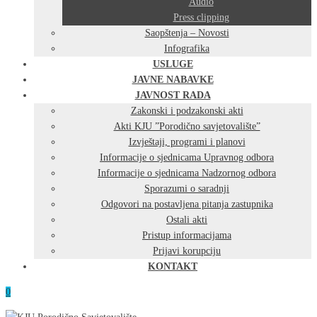
Audio
Press clipping
Saopštenja – Novosti
Infografika
USLUGE
JAVNE NABAVKE
JAVNOST RADA
Zakonski i podzakonski akti
Akti KJU ”Porodično savjetovalište”
Izvještaji, programi i planovi
Informacije o sjednicama Upravnog odbora
Informacije o sjednicama Nadzornog odbora
Sporazumi o saradnji
Odgovori na postavljena pitanja zastupnika
Ostali akti
Pristup informacijama
Prijavi korupciju
KONTAKT
0