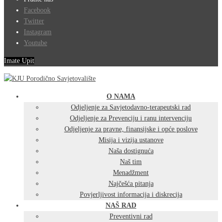
Facebook
Twitter
Instagram
Youtube
Imate Upit
O NAMA
Odjeljenje za Savjetodavno-terapeutski rad
Odjeljenje za Prevenciju i ranu intervenciju
Odjeljenje za pravne, finansijske i opće poslove
Misija i vizija ustanove
Naša dostignuća
Naš tim
Menadžment
Najčešća pitanja
Povjerljivost informacija i diskrecija
NAŠ RAD
Preventivni rad