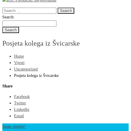
Search
for:
Search
Search:
for:
Posjeta kolega iz Švicarske
Home
Vijesti
Uncategorized
Posjeta kolega iz Švicarske
Share
Facebook
Twitter
LinkedIn
Email
Imate pitanje?