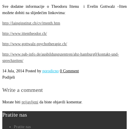
Sve dodatne informacije o Theodoru Ittenu i Evelin Gottwalz –Itten
možete dobiti na slijedećim linkovima:
http://lainginstitut.ch/cv/ittenth.htm
http://www.ittentheodor.ch/
http://www.gottwalz-psychotherapie.ch/
http://www.pab-info.de/ausbildungszentren/abz-hamburg0/kontakt-und-
sprechzeiten/
14 Jula, 2014
Posted by
porodicno
0 Comment
Podijeli
Write a comment
Morate biti
prijavljeni
da biste objavili komentar.
Pratite nas
Pratite nas