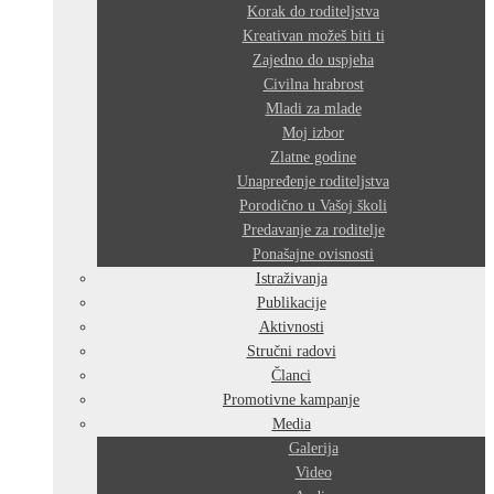
Korak do roditeljstva
Kreativan možeš biti ti
Zajedno do uspjeha
Civilna hrabrost
Mladi za mlade
Moj izbor
Zlatne godine
Unapređenje roditeljstva
Porodično u Vašoj školi
Predavanje za roditelje
Ponašajne ovisnosti
Istraživanja
Publikacije
Aktivnosti
Stručni radovi
Članci
Promotivne kampanje
Media
Galerija
Video