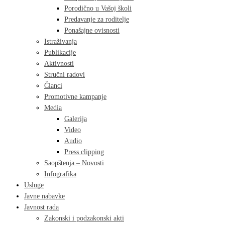
Porodično u Vašoj školi
Predavanje za roditelje
Ponašajne ovisnosti
Istraživanja
Publikacije
Aktivnosti
Stručni radovi
Članci
Promotivne kampanje
Media
Galerija
Video
Audio
Press clipping
Saopštenja – Novosti
Infografika
Usluge
Javne nabavke
Javnost rada
Zakonski i podzakonski akti