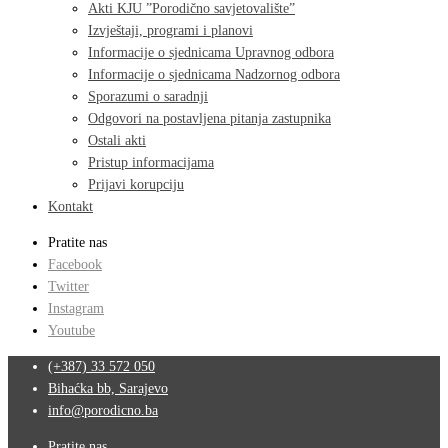
Akti KJU ”Porodično savjetovalište”
Izvještaji, programi i planovi
Informacije o sjednicama Upravnog odbora
Informacije o sjednicama Nadzornog odbora
Sporazumi o saradnji
Odgovori na postavljena pitanja zastupnika
Ostali akti
Pristup informacijama
Prijavi korupciju
Kontakt
Pratite nas
Facebook
Twitter
Instagram
Youtube
(+387) 33 572 050
Bihaćka bb, Sarajevo
info@porodicno.ba
Pratite nas