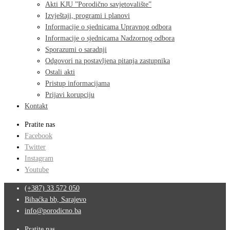
Akti KJU ”Porodično savjetovalište”
Izvještaji, programi i planovi
Informacije o sjednicama Upravnog odbora
Informacije o sjednicama Nadzornog odbora
Sporazumi o saradnji
Odgovori na postavljena pitanja zastupnika
Ostali akti
Pristup informacijama
Prijavi korupciju
Kontakt
Pratite nas
Facebook
Twitter
Instagram
Youtube
(+387) 33 572 050
Bihaćka bb, Sarajevo
info@porodicno.ba
Pratite nas