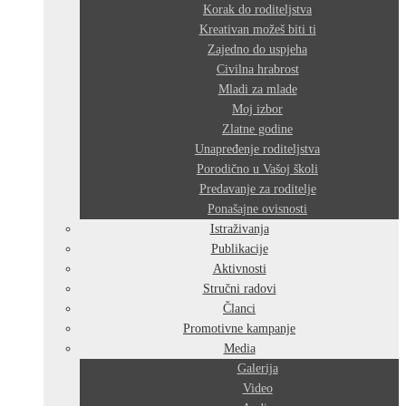
Korak do roditeljstva
Kreativan možeš biti ti
Zajedno do uspjeha
Civilna hrabrost
Mladi za mlade
Moj izbor
Zlatne godine
Unapređenje roditeljstva
Porodično u Vašoj školi
Predavanje za roditelje
Ponašajne ovisnosti
Istraživanja
Publikacije
Aktivnosti
Stručni radovi
Članci
Promotivne kampanje
Media
Galerija
Video