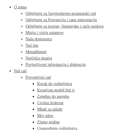
O nama
Odjeljenje za Savjetodavno-terapeutski rad
Odjeljenje za Prevenciju i ranu intervenciju
Odjeljenje za pravne, finansijske i opće poslove
Misija i vizija ustanove
Naša dostignuća
Naš tim
Menadžment
Najčešća pitanja
Povjerljivost informacija i diskrecija
Naš rad
Preventivni rad
Korak do roditeljstva
Kreativan možeš biti ti
Zajedno do uspjeha
Civilna hrabrost
Mladi za mlade
Moj izbor
Zlatne godine
Unapređenje roditeljstva