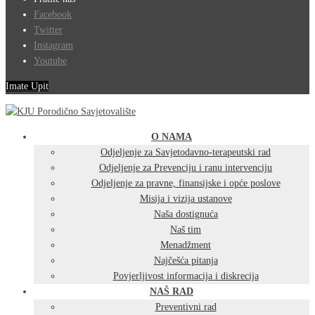
Facebook
Twitter
Instagram
Youtube
Imate Upit
O NAMA
Odjeljenje za Savjetodavno-terapeutski rad
Odjeljenje za Prevenciju i ranu intervenciju
Odjeljenje za pravne, finansijske i opće poslove
Misija i vizija ustanove
Naša dostignuća
Naš tim
Menadžment
Najčešća pitanja
Povjerljivost informacija i diskrecija
NAŠ RAD
Preventivni rad