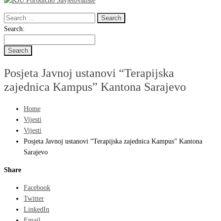
Search
for:
Search
Search:
for:
Posjeta Javnoj ustanovi “Terapijska
zajednica Kampus” Kantona Sarajevo
Home
Vijesti
Vijesti
Posjeta Javnoj ustanovi “Terapijska zajednica Kampus” Kantona
Sarajevo
Share
Facebook
Twitter
LinkedIn
Email