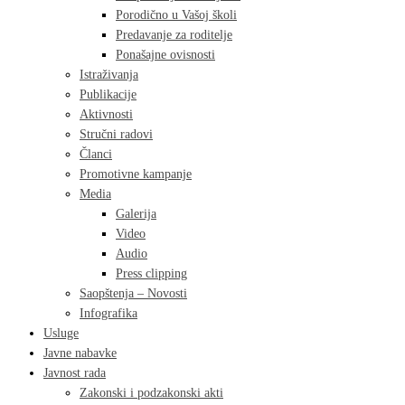
Porodično u Vašoj školi
Predavanje za roditelje
Ponašajne ovisnosti
Istraživanja
Publikacije
Aktivnosti
Stručni radovi
Članci
Promotivne kampanje
Media
Galerija
Video
Audio
Press clipping
Saopštenja – Novosti
Infografika
Usluge
Javne nabavke
Javnost rada
Zakonski i podzakonski akti