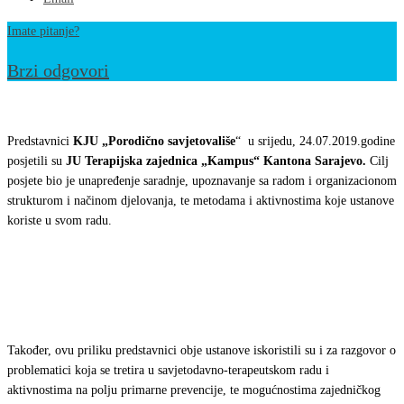
Imate pitanje?
Brzi odgovori
Posjeta
Javnoj
Predstavnici
KJU „Porodično savjetovališe
“ u srijedu, 24.07.2019.godine
ustanovi
posjetili su
JU Terapijska zajednica „Kampus“ Kantona Sarajevo.
Cilj
posjete bio je unapređenje saradnje, upoznavanje sa radom i organizacionom
“Terapijska
strukturom i načinom djelovanja, te metodama i aktivnostima koje ustanove
zajednica
koriste u svom radu.
Kampus”
Kantona
Sarajevo
Također, ovu priliku predstavnici obje ustanove iskoristili su i za razgovor o
problematici koja se tretira u savjetodavno-terapeutskom radu i
aktivnostima na polju primarne prevencije, te mogućnostima zajedničkog