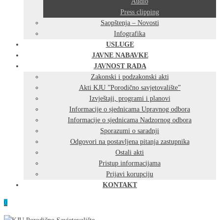
Audio
Press clipping
Saopštenja – Novosti
Infografika
USLUGE
JAVNE NABAVKE
JAVNOST RADA
Zakonski i podzakonski akti
Akti KJU ”Porodično savjetovalište”
Izvještaji, programi i planovi
Informacije o sjednicama Upravnog odbora
Informacije o sjednicama Nadzornog odbora
Sporazumi o saradnji
Odgovori na postavljena pitanja zastupnika
Ostali akti
Pristup informacijama
Prijavi korupciju
KONTAKT
0