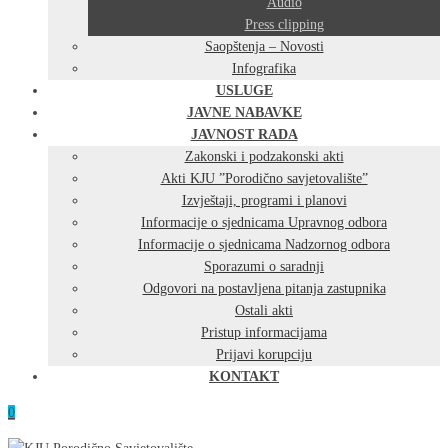
Audio
Press clipping
Saopštenja – Novosti
Infografika
USLUGE
JAVNE NABAVKE
JAVNOST RADA
Zakonski i podzakonski akti
Akti KJU ”Porodično savjetovalište”
Izvještaji, programi i planovi
Informacije o sjednicama Upravnog odbora
Informacije o sjednicama Nadzornog odbora
Sporazumi o saradnji
Odgovori na postavljena pitanja zastupnika
Ostali akti
Pristup informacijama
Prijavi korupciju
KONTAKT
0