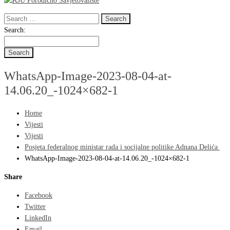
Search
for:
Search
Search:
for:
WhatsApp-Image-2023-08-04-at-
14.06.20_-1024×682-1
Home
Vijesti
Vijesti
Posjeta federalnog ministar rada i socijalne politike Adnana Delića
WhatsApp-Image-2023-08-04-at-14.06.20_-1024×682-1
Share
Facebook
Twitter
LinkedIn
Email