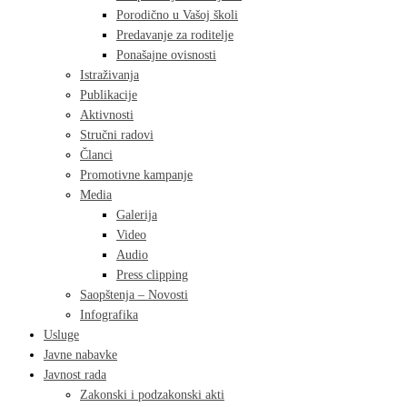
Porodično u Vašoj školi
Predavanje za roditelje
Ponašajne ovisnosti
Istraživanja
Publikacije
Aktivnosti
Stručni radovi
Članci
Promotivne kampanje
Media
Galerija
Video
Audio
Press clipping
Saopštenja – Novosti
Infografika
Usluge
Javne nabavke
Javnost rada
Zakonski i podzakonski akti