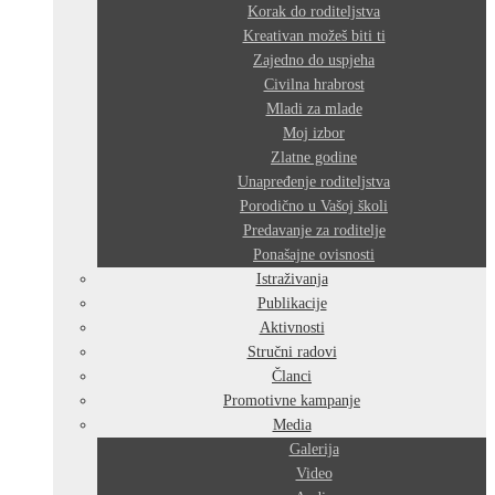
Korak do roditeljstva
Kreativan možeš biti ti
Zajedno do uspjeha
Civilna hrabrost
Mladi za mlade
Moj izbor
Zlatne godine
Unapređenje roditeljstva
Porodično u Vašoj školi
Predavanje za roditelje
Ponašajne ovisnosti
Istraživanja
Publikacije
Aktivnosti
Stručni radovi
Članci
Promotivne kampanje
Media
Galerija
Video