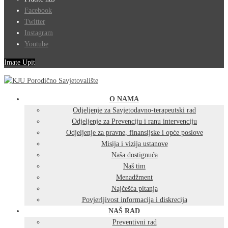
Facebook
Twitter
Instagram
Youtube
Imate Upit
O NAMA
Odjeljenje za Savjetodavno-terapeutski rad
Odjeljenje za Prevenciju i ranu intervenciju
Odjeljenje za pravne, finansijske i opće poslove
Misija i vizija ustanove
Naša dostignuća
Naš tim
Menadžment
Najčešća pitanja
Povjerljivost informacija i diskrecija
NAŠ RAD
Preventivni rad