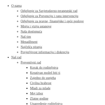
O nama
Odjeljenje za Savjetodavno-terapeutski rad
Odjeljenje za Prevenciju i ranu intervenciju
Odjeljenje za pravne, finansijske i opće poslove
Misija i vizija ustanove
Naša dostignuća
Naš tim
Menadžment
Najčešća pitanja
Povjerljivost informacija i diskrecija
Naš rad
Preventivni rad
Korak do roditeljstva
Kreativan možeš biti ti
Zajedno do uspjeha
Civilna hrabrost
Mladi za mlade
Moj izbor
Zlatne godine
Unapređenje roditeljstva