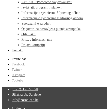
Akti KJU ”Porodično savjetovalište”
Izvještaji, programi i planovi
Informacije o sjednicama Upravnog odbora
Informacije o sjednicama Nadzornog odbora
Sporazumi o saradnji
Odgovori na postavljena pitanja zastupnika
Ostali akti
Pristup informacijama
Prijavi korupciju
Kontakt
Pratite nas
Facebook
Twitter
Instagram
Youtube
(+387) 33 572 050
Bihaćka bb, Sarajevo
info@porodicno.ba
Pratite nas