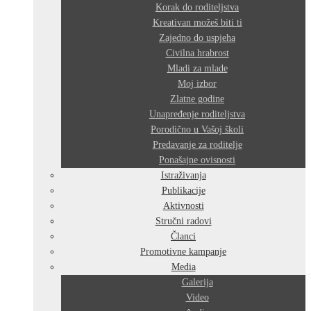
Korak do roditeljstva
Kreativan možeš biti ti
Zajedno do uspjeha
Civilna hrabrost
Mladi za mlade
Moj izbor
Zlatne godine
Unapređenje roditeljstva
Porodično u Vašoj školi
Predavanje za roditelje
Ponašajne ovisnosti
Istraživanja
Publikacije
Aktivnosti
Stručni radovi
Članci
Promotivne kampanje
Media
Galerija
Video