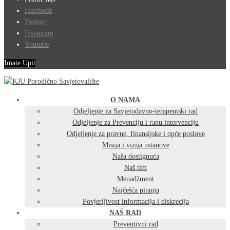
Facebook
Twitter
Instagram
Youtube
Imate Upit
O NAMA
Odjeljenje za Savjetodavno-terapeutski rad
Odjeljenje za Prevenciju i ranu intervenciju
Odjeljenje za pravne, finansijske i opće poslove
Misija i vizija ustanove
Naša dostignuća
Naš tim
Menadžment
Najčešća pitanja
Povjerljivost informacija i diskrecija
NAŠ RAD
Preventivni rad