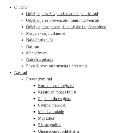
O nama
Odjeljenje za Savjetodavno-terapeutski rad
Odjeljenje za Prevenciju i ranu intervenciju
Odjeljenje za pravne, finansijske i opće poslove
Misija i vizija ustanove
Naša dostignuća
Naš tim
Menadžment
Najčešća pitanja
Povjerljivost informacija i diskrecija
Naš rad
Preventivni rad
Korak do roditeljstva
Kreativan možeš biti ti
Zajedno do uspjeha
Civilna hrabrost
Mladi za mlade
Moj izbor
Zlatne godine
Unapređenje roditeljstva