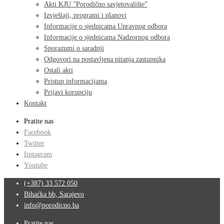
Akti KJU ”Porodično savjetovalište”
Izvještaji, programi i planovi
Informacije o sjednicama Upravnog odbora
Informacije o sjednicama Nadzornog odbora
Sporazumi o saradnji
Odgovori na postavljena pitanja zastupnika
Ostali akti
Pristup informacijama
Prijavi korupciju
Kontakt
Pratite nas
Facebook
Twitter
Instagram
Youtube
(+387) 33 572 050
Bihaćka bb, Sarajevo
info@porodicno.ba
Pratite nas