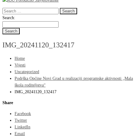
Search
for:
Search
Search:
for:
IMG_20241120_132417
Home
Vijesti
Uncategorized
Podrška Općine Novi Grad u realizaciji programske aktivnosti „Mala
škola roditeljstva“
IMG_20241120_132417
Share
Facebook
Twitter
LinkedIn
Email