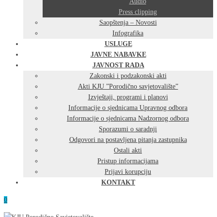
Audio
Press clipping
Saopštenja – Novosti
Infografika
USLUGE
JAVNE NABAVKE
JAVNOST RADA
Zakonski i podzakonski akti
Akti KJU ”Porodično savjetovalište”
Izvještaji, programi i planovi
Informacije o sjednicama Upravnog odbora
Informacije o sjednicama Nadzornog odbora
Sporazumi o saradnji
Odgovori na postavljena pitanja zastupnika
Ostali akti
Pristup informacijama
Prijavi korupciju
KONTAKT
0