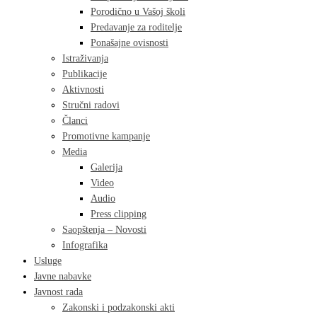
Porodično u Vašoj školi
Predavanje za roditelje
Ponašajne ovisnosti
Istraživanja
Publikacije
Aktivnosti
Stručni radovi
Članci
Promotivne kampanje
Media
Galerija
Video
Audio
Press clipping
Saopštenja – Novosti
Infografika
Usluge
Javne nabavke
Javnost rada
Zakonski i podzakonski akti