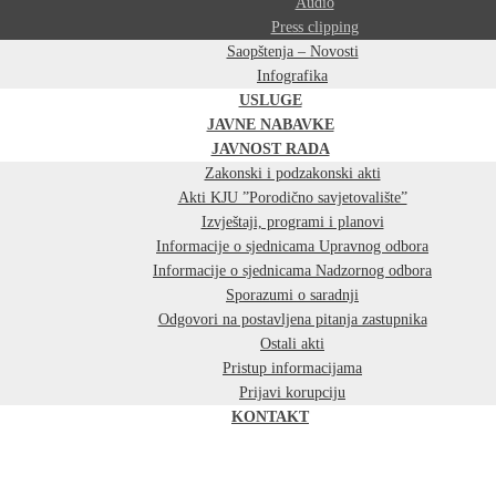
Audio
Press clipping
Saopštenja – Novosti
Infografika
USLUGE
JAVNE NABAVKE
JAVNOST RADA
Zakonski i podzakonski akti
Akti KJU ”Porodično savjetovalište”
Izvještaji, programi i planovi
Informacije o sjednicama Upravnog odbora
Informacije o sjednicama Nadzornog odbora
Sporazumi o saradnji
Odgovori na postavljena pitanja zastupnika
Ostali akti
Pristup informacijama
Prijavi korupciju
KONTAKT