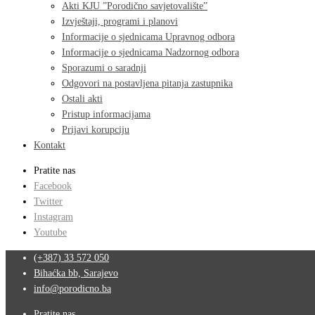
Akti KJU ”Porodično savjetovalište”
Izvještaji, programi i planovi
Informacije o sjednicama Upravnog odbora
Informacije o sjednicama Nadzornog odbora
Sporazumi o saradnji
Odgovori na postavljena pitanja zastupnika
Ostali akti
Pristup informacijama
Prijavi korupciju
Kontakt
Pratite nas
Facebook
Twitter
Instagram
Youtube
(+387) 33 572 050
Bihaćka bb, Sarajevo
info@porodicno.ba
Pratite nas