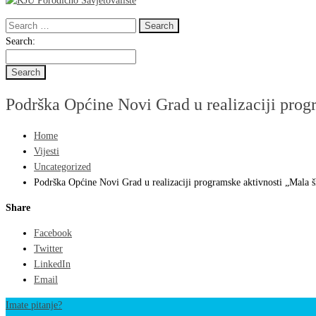
Search
for:
Search
Search:
for:
Podrška Općine Novi Grad u realizaciji progr
Home
Vijesti
Uncategorized
Podrška Općine Novi Grad u realizaciji programske aktivnosti „Mala šk
Share
Facebook
Twitter
LinkedIn
Email
Imate pitanje?