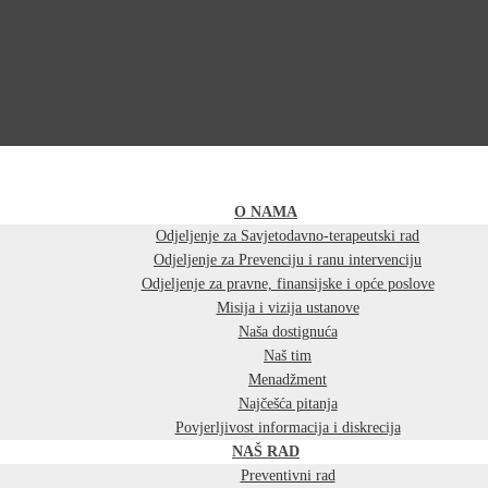
O NAMA
Odjeljenje za Savjetodavno-terapeutski rad
Odjeljenje za Prevenciju i ranu intervenciju
Odjeljenje za pravne, finansijske i opće poslove
Misija i vizija ustanove
Naša dostignuća
Naš tim
Menadžment
Najčešća pitanja
Povjerljivost informacija i diskrecija
NAŠ RAD
Preventivni rad