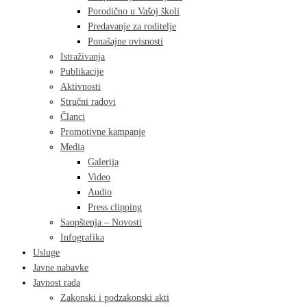
Porodično u Vašoj školi
Predavanje za roditelje
Ponašajne ovisnosti
Istraživanja
Publikacije
Aktivnosti
Stručni radovi
Članci
Promotivne kampanje
Media
Galerija
Video
Audio
Press clipping
Saopštenja – Novosti
Infografika
Usluge
Javne nabavke
Javnost rada
Zakonski i podzakonski akti