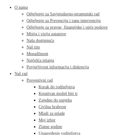
O nama
Odjeljenje za Savjetodavno-terapeutski rad
Odjeljenje za Prevenciju i ranu intervenciju
Odjeljenje za pravne, finansijske i opće poslove
Misija i vizija ustanove
Naša dostignuća
Naš tim
Menadžment
Najčešća pitanja
Povjerljivost informacija i diskrecija
Naš rad
Preventivni rad
Korak do roditeljstva
Kreativan možeš biti ti
Zajedno do uspjeha
Civilna hrabrost
Mladi za mlade
Moj izbor
Zlatne godine
Unapređenje roditeljstva