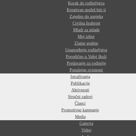
Korak do roditeljstva
Kreativan možeš biti ti
Zajedno do uspjeha
Civilna hrabrost
Mladi za mlade
Moj izbor
Zlatne godine
Unapređenje roditeljstva
Porodično u Vašoj školi
Predavanje za roditelje
Ponašajne ovisnosti
Istraživanja
Publikacije
Aktivnosti
Stručni radovi
Članci
Promotivne kampanje
Media
Galerija
Video