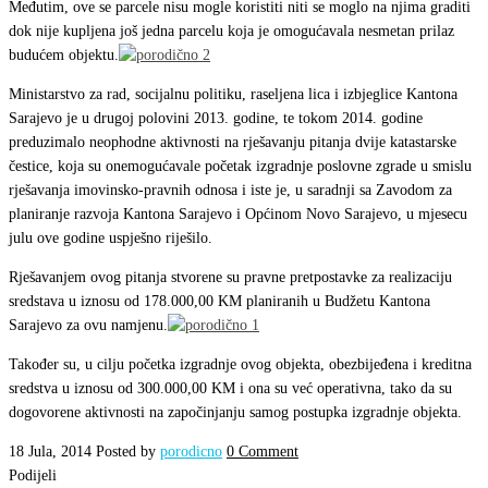
Međutim, ove se parcele nisu mogle koristiti niti se moglo na njima graditi
dok nije kupljena još jedna parcelu koja je omogućavala nesmetan prilaz
budućem objektu.
Ministarstvo za rad, socijalnu politiku, raseljena lica i izbjeglice Kantona
Sarajevo je u drugoj polovini 2013. godine, te tokom 2014. godine
preduzimalo neophodne aktivnosti na rješavanju pitanja dvije katastarske
čestice, koja su onemogućavale početak izgradnje poslovne zgrade u smislu
rješavanja imovinsko-pravnih odnosa i iste je, u saradnji sa Zavodom za
planiranje razvoja Kantona Sarajevo i Općinom Novo Sarajevo, u mjesecu
julu ove godine uspješno riješilo.
Rješavanjem ovog pitanja stvorene su pravne pretpostavke za realizaciju
sredstava u iznosu od 178.000,00 KM planiranih u Budžetu Kantona
Sarajevo za ovu namjenu.
Također su, u cilju početka izgradnje ovog objekta, obezbijeđena i kreditna
sredstva u iznosu od 300.000,00 KM i ona su već operativna, tako da su
dogovorene aktivnosti na započinjanju samog postupka izgradnje objekta.
18 Jula, 2014
Posted by
porodicno
0 Comment
Podijeli