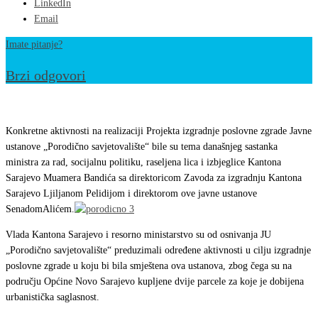
LinkedIn
Email
Imate pitanje?
Brzi odgovori
Počela
realizacija
Konkretne aktivnosti na realizaciji Projekta izgradnje poslovne zgrade Javne
Projekta
ustanove „Porodično savjetovalište“ bile su tema današnjeg sastanka
ministra za rad, socijalnu politiku, raseljena lica i izbjeglice Kantona
izgradnje
Sarajevo Muamera Bandića sa direktoricom Zavoda za izgradnju Kantona
poslovne
Sarajevo Ljiljanom Pelidijom i direktorom ove javne ustanove
zgrade
SenadomAlićem.
JU
Vlada Kantona Sarajevo i resorno ministarstvo su od osnivanja JU
“Porodično
„Porodično savjetovalište“ preduzimali određene aktivnosti u cilju izgradnje
savjetovalište”
poslovne zgrade u koju bi bila smještena ova ustanova, zbog čega su na
području Općine Novo Sarajevo kupljene dvije parcele za koje je dobijena
urbanistička saglasnost.