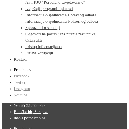
Akti KJU ”Porodično savjetovalište”
Izvještaji, programi i planovi
Informacije o sjednicama Upravnog odbora
Informacije o sjednicama Nadzornog odbora
Sporazumi o saradnji
Odgovori na postavljena pitanja zastupnika
Ostali akti
Pristup informacijama
Prijavi korupciju
Kontakt
Pratite nas
Facebook
Twitter
Instagram
Youtube
(+387) 33 572 050
Bihaćka bb, Sarajevo
info@porodicno.ba
Pratite nas