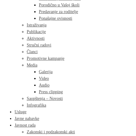
Porodično u Vašoj školi
Predavanje za roditelje
Ponašajne ovisnosti
Istraživanja
Publikacije
Aktivnosti
Stručni radovi
Članci
Promotivne kampanje
Media
Galerija
Video
Audio
Press clipping
Saopštenja – Novosti
Infografika
Usluge
Javne nabavke
Javnost rada
Zakonski i podzakonski akti