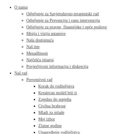
O nama
Odjeljenje za Savjetodavno-terapeutski rad
Odjeljenje za Prevenciju i ranu intervenciju
Odjeljenje za pravne, finansijske i opće poslove
Misija i vizija ustanove
Naša dostignuća
Naš tim
Menadžment
Najčešća pitanja
Povjerljivost informacija i diskrecija
Naš rad
Preventivni rad
Korak do roditeljstva
Kreativan možeš biti ti
Zajedno do uspjeha
Civilna hrabrost
Mladi za mlade
Moj izbor
Zlatne godine
Unapređenje roditeljstva