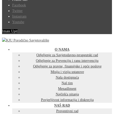
Facebook
Twitter
Instagram
Youtube
Imate Upit
O NAMA
Odjeljenje za Savjetodavno-terapeutski rad
Odjeljenje za Prevenciju i ranu intervenciju
Odjeljenje za pravne, finansijske i opće poslove
Misija i vizija ustanove
Naša dostignuća
Naš tim
Menadžment
Najčešća pitanja
Povjerljivost informacija i diskrecija
NAŠ RAD
Preventivni rad