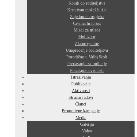
Korak do roditeljstva
Kreativan možeš biti ti
Zajedno do uspjeha
Civilna hrabrost
Mladi za mlade
Moj izbor
Zlatne godine
Unapređenje roditeljstva
Porodično u Vašoj školi
Predavanje za roditelje
Ponašajne ovisnosti
Istraživanja
Publikacije
Aktivnosti
Stručni radovi
Članci
Promotivne kampanje
Media
Galerija
Video