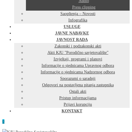
Audio
Press clipping
Saopštenja – Novosti
Infografika
USLUGE
JAVNE NABAVKE
JAVNOST RADA
Zakonski i podzakonski akti
Akti KJU ”Porodično savjetovalište”
Izvještaji, programi i planovi
Informacije o sjednicama Upravnog odbora
Informacije o sjednicama Nadzornog odbora
Sporazumi o saradnji
Odgovori na postavljena pitanja zastupnika
Ostali akti
Pristup informacijama
Prijavi korupciju
KONTAKT
0