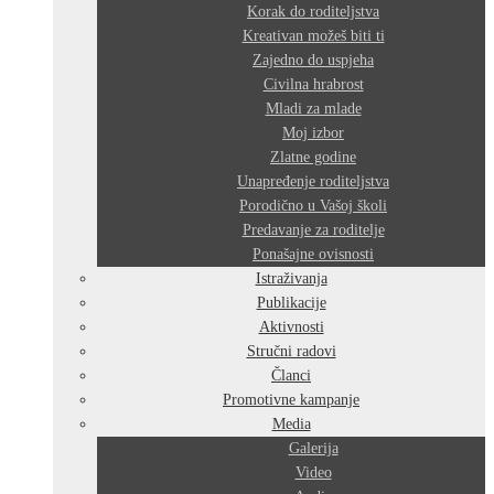
Korak do roditeljstva
Kreativan možeš biti ti
Zajedno do uspjeha
Civilna hrabrost
Mladi za mlade
Moj izbor
Zlatne godine
Unapređenje roditeljstva
Porodično u Vašoj školi
Predavanje za roditelje
Ponašajne ovisnosti
Istraživanja
Publikacije
Aktivnosti
Stručni radovi
Članci
Promotivne kampanje
Media
Galerija
Video