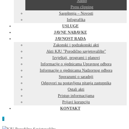
Audio
Press clipping
Saopštenja – Novosti
Infografika
USLUGE
JAVNE NABAVKE
JAVNOST RADA
Zakonski i podzakonski akti
Akti KJU ”Porodično savjetovalište”
Izvještaji, programi i planovi
Informacije o sjednicama Upravnog odbora
Informacije o sjednicama Nadzornog odbora
Sporazumi o saradnji
Odgovori na postavljena pitanja zastupnika
Ostali akti
Pristup informacijama
Prijavi korupciju
KONTAKT
0