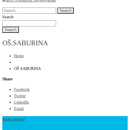
Search
for:
Search
Search:
for:
OŠ.SABURINA
Home
OŠ.SABURINA
Share
Facebook
Twitter
LinkedIn
Email
Imate pitanje?