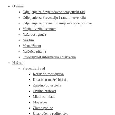
O nama
Odjeljenje za Savjetodavno-terapeutski rad
Odjeljenje za Prevenciju i ranu intervenciju
Odjeljenje za pravne, finansijske i opće poslove
Misija i vizija ustanove
Naša dostignuća
Naš tim
Menadžment
Najčešća pitanja
Povjerljivost informacija i diskrecija
Naš rad
Preventivni rad
Korak do roditeljstva
Kreativan možeš biti ti
Zajedno do uspjeha
Civilna hrabrost
Mladi za mlade
Moj izbor
Zlatne godine
Unapređenje roditeljstva