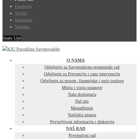
Facebook
Twitter
Instagram
Youtube
Imate Upit
O NAMA
Odjeljenje za Savjetodavno-terapeutski rad
Odjeljenje za Prevenciju i ranu intervenciju
Odjeljenje za pravne, finansijske i opće poslove
Misija i vizija ustanove
Naša dostignuća
Naš tim
Menadžment
Najčešća pitanja
Povjerljivost informacija i diskrecija
NAŠ RAD
Preventivni rad