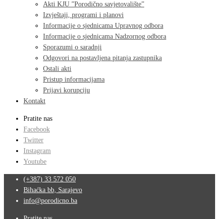
Akti KJU ”Porodično savjetovalište”
Izvještaji, programi i planovi
Informacije o sjednicama Upravnog odbora
Informacije o sjednicama Nadzornog odbora
Sporazumi o saradnji
Odgovori na postavljena pitanja zastupnika
Ostali akti
Pristup informacijama
Prijavi korupciju
Kontakt
Pratite nas
Facebook
Twitter
Instagram
Youtube
(+387) 33 572 050
Bihaćka bb, Sarajevo
info@porodicno.ba
Pratite nas