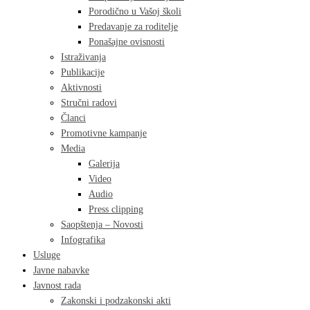
Porodično u Vašoj školi
Predavanje za roditelje
Ponašajne ovisnosti
Istraživanja
Publikacije
Aktivnosti
Stručni radovi
Članci
Promotivne kampanje
Media
Galerija
Video
Audio
Press clipping
Saopštenja – Novosti
Infografika
Usluge
Javne nabavke
Javnost rada
Zakonski i podzakonski akti