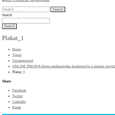
Search
for:
Search
Search:
for:
Plakat_1
Home
Vijesti
Uncategorized
ONLINE PRIJAVA Druga međunarodna konferencija u sistemu socijalne z
Plakat_1
Share
Facebook
Twitter
LinkedIn
Email