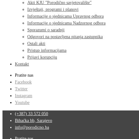
Akti KJU ”Porodično savjetovalište”
Izvještaji, programi i planovi
Informacije o sjednicama Upravnog odbora
Informacije o sjednicama Nadzornog odbora
Sporazumi o saradnji
Odgovori na postavljena pitanja zastupnika
Ostali akti
Pristup informacijama
Prijavi korupciju
Kontakt
Pratite nas
Facebook
Twitter
Instagram
Youtube
(+387) 33 572 050
Bihaćka bb, Sarajevo
info@porodicno.ba
Pratite nas