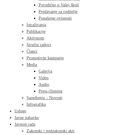
Porodično u Vašoj školi
Predavanje za roditelje
Ponašajne ovisnosti
Istraživanja
Publikacije
Aktivnosti
Stručni radovi
Članci
Promotivne kampanje
Media
Galerija
Video
Audio
Press clipping
Saopštenja – Novosti
Infografika
Usluge
Javne nabavke
Javnost rada
Zakonski i podzakonski akti