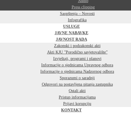
Audio
Press clipping
Saopštenja – Novosti
Infografika
USLUGE
JAVNE NABAVKE
JAVNOST RADA
Zakonski i podzakonski akti
Akti KJU ”Porodično savjetovalište”
Izvještaji, programi i planovi
Informacije o sjednicama Upravnog odbora
Informacije o sjednicama Nadzornog odbora
Sporazumi o saradnji
Odgovori na postavljena pitanja zastupnika
Ostali akti
Pristup informacijama
Prijavi korupciju
KONTAKT