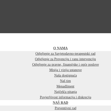
O NAMA
Odjeljenje za Savjetodavno-terapeutski rad
Odjeljenje za Prevenciju i ranu intervenciju
Odjeljenje za pravne, finansijske i opće poslove
Misija i vizija ustanove
Naša dostignuća
Naš tim
Menadžment
Najčešća pitanja
Povjerljivost informacija i diskrecija
NAŠ RAD
Preventivni rad