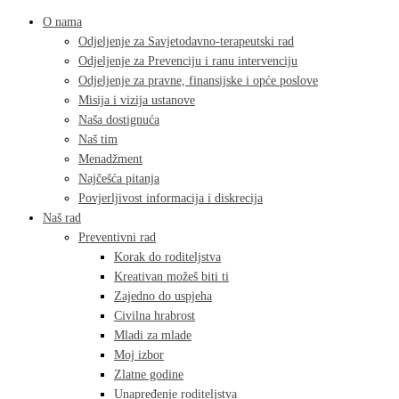
O nama
Odjeljenje za Savjetodavno-terapeutski rad
Odjeljenje za Prevenciju i ranu intervenciju
Odjeljenje za pravne, finansijske i opće poslove
Misija i vizija ustanove
Naša dostignuća
Naš tim
Menadžment
Najčešća pitanja
Povjerljivost informacija i diskrecija
Naš rad
Preventivni rad
Korak do roditeljstva
Kreativan možeš biti ti
Zajedno do uspjeha
Civilna hrabrost
Mladi za mlade
Moj izbor
Zlatne godine
Unapređenje roditeljstva