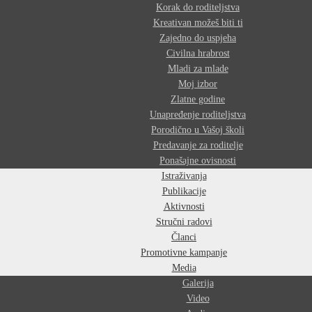
Korak do roditeljstva
Kreativan možeš biti ti
Zajedno do uspjeha
Civilna hrabrost
Mladi za mlade
Moj izbor
Zlatne godine
Unapređenje roditeljstva
Porodično u Vašoj školi
Predavanje za roditelje
Ponašajne ovisnosti
Istraživanja
Publikacije
Aktivnosti
Stručni radovi
Članci
Promotivne kampanje
Media
Galerija
Video