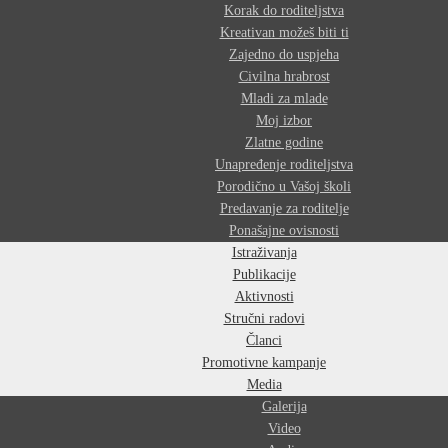
Korak do roditeljstva
Kreativan možeš biti ti
Zajedno do uspjeha
Civilna hrabrost
Mladi za mlade
Moj izbor
Zlatne godine
Unapređenje roditeljstva
Porodično u Vašoj školi
Predavanje za roditelje
Ponašajne ovisnosti
Istraživanja
Publikacije
Aktivnosti
Stručni radovi
Članci
Promotivne kampanje
Media
Galerija
Video