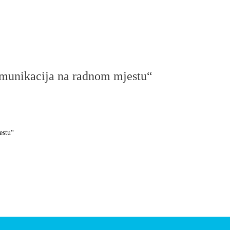
omunikacija na radnom mjestu“
estu“