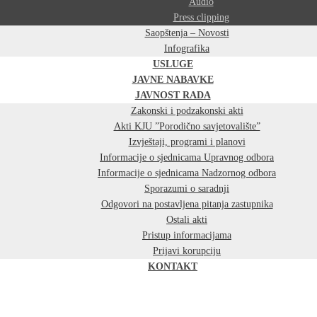
Audio
Press clipping
Saopštenja – Novosti
Infografika
USLUGE
JAVNE NABAVKE
JAVNOST RADA
Zakonski i podzakonski akti
Akti KJU ”Porodično savjetovalište”
Izvještaji, programi i planovi
Informacije o sjednicama Upravnog odbora
Informacije o sjednicama Nadzornog odbora
Sporazumi o saradnji
Odgovori na postavljena pitanja zastupnika
Ostali akti
Pristup informacijama
Prijavi korupciju
KONTAKT