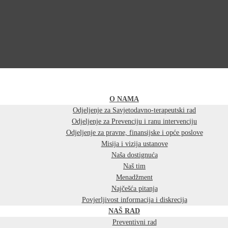
O NAMA
Odjeljenje za Savjetodavno-terapeutski rad
Odjeljenje za Prevenciju i ranu intervenciju
Odjeljenje za pravne, finansijske i opće poslove
Misija i vizija ustanove
Naša dostignuća
Naš tim
Menadžment
Najčešća pitanja
Povjerljivost informacija i diskrecija
NAŠ RAD
Preventivni rad