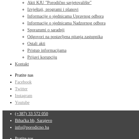
Akti KJU ”Porodično savjetovalište”
Izvještaji, programi i planovi
Informacije o sjednicama Upravnog odbora
Informacije o sjednicama Nadzornog odbora
Sporazumi o saradnji
Odgovori na postavljena pitanja zastupnika
Ostali akti
Pristup informacijama
Prijavi korupciju
Kontakt
Pratite nas
Facebook
Twitter
Instagram
Youtube
(+387) 33 572 050
Bihaćka bb, Sarajevo
info@porodicno.ba
Pratite nas