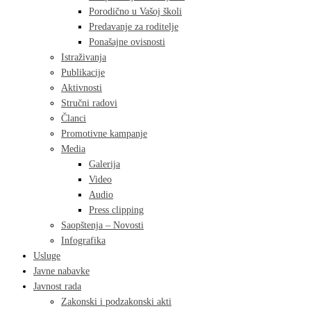
Porodično u Vašoj školi
Predavanje za roditelje
Ponašajne ovisnosti
Istraživanja
Publikacije
Aktivnosti
Stručni radovi
Članci
Promotivne kampanje
Media
Galerija
Video
Audio
Press clipping
Saopštenja – Novosti
Infografika
Usluge
Javne nabavke
Javnost rada
Zakonski i podzakonski akti