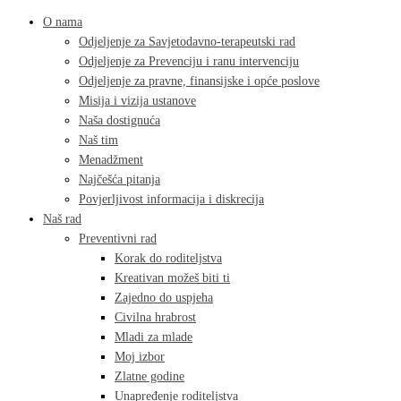
O nama
Odjeljenje za Savjetodavno-terapeutski rad
Odjeljenje za Prevenciju i ranu intervenciju
Odjeljenje za pravne, finansijske i opće poslove
Misija i vizija ustanove
Naša dostignuća
Naš tim
Menadžment
Najčešća pitanja
Povjerljivost informacija i diskrecija
Naš rad
Preventivni rad
Korak do roditeljstva
Kreativan možeš biti ti
Zajedno do uspjeha
Civilna hrabrost
Mladi za mlade
Moj izbor
Zlatne godine
Unapređenje roditeljstva