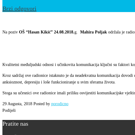
Brzi odgovori
Održana
radionica
Na poziv
OŠ “Hasan Kikić”
24.08.2018.
g.
Mahira Poljak
održala je radi
„
Međuljudski
odnosi
i
Kvalitetni međuljudski odnosi i učinkovita komunikacija ključni su faktori koj
komunikacija
Kroz sadržaj ove radionice istaknuto je da neadekvatna komunikacija dovodi d
na
anksioznost, depresiju i loše funkcioniranje u svim sferama života.
radnom
Stoga su učesnici ove radionice imali priliku osvijestiti komunikacijske vješt
mjestu“
29 Augusta, 2018
Posted by
porodicno
Podijeli
Pratite nas