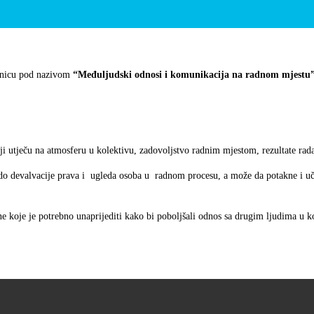
onicu pod nazivom
“Međuljudski odnosi i komunikacija na radnom mjestu” 
i utječu na atmosferu u kolektivu, zadovoljstvo radnim mjestom, rezultate rada, 
o devalvacije prava i ugleda osoba u radnom procesu, a može da potakne i učest
ine koje je potrebno unaprijediti kako bi poboljšali odnos sa drugim ljudima u k