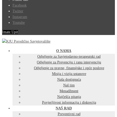
Facebook
Twitter
Instagram
Youtube
Imate Upit
O NAMA
Odjeljenje za Savjetodavno-terapeutski rad
Odjeljenje za Prevenciju i ranu intervenciju
Odjeljenje za pravne, finansijske i opće poslove
Misija i vizija ustanove
Naša dostignuća
Naš tim
Menadžment
Najčešća pitanja
Povjerljivost informacija i diskrecija
NAŠ RAD
Preventivni rad