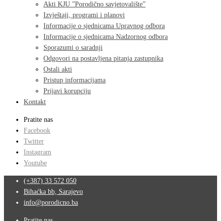
Akti KJU ”Porodično savjetovalište”
Izvještaji, programi i planovi
Informacije o sjednicama Upravnog odbora
Informacije o sjednicama Nadzornog odbora
Sporazumi o saradnji
Odgovori na postavljena pitanja zastupnika
Ostali akti
Pristup informacijama
Prijavi korupciju
Kontakt
Pratite nas
Facebook
Twitter
Instagram
Youtube
(+387) 33 572 050
Bihaćka bb, Sarajevo
info@porodicno.ba
Pratite nas