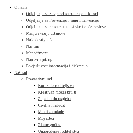
O nama
Odjeljenje za Savjetodavno-terapeutski rad
Odjeljenje za Prevenciju i ranu intervenciju
Odjeljenje za pravne, finansijske i opće poslove
Misija i vizija ustanove
Naša dostignuća
Naš tim
Menadžment
Najčešća pitanja
Povjerljivost informacija i diskrecija
Naš rad
Preventivni rad
Korak do roditeljstva
Kreativan možeš biti ti
Zajedno do uspjeha
Civilna hrabrost
Mladi za mlade
Moj izbor
Zlatne godine
Unapređenje roditeljstva