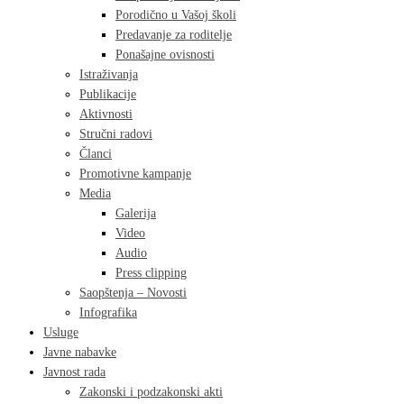
Porodično u Vašoj školi
Predavanje za roditelje
Ponašajne ovisnosti
Istraživanja
Publikacije
Aktivnosti
Stručni radovi
Članci
Promotivne kampanje
Media
Galerija
Video
Audio
Press clipping
Saopštenja – Novosti
Infografika
Usluge
Javne nabavke
Javnost rada
Zakonski i podzakonski akti