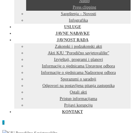
Audio
Press clipping
Saopštenja – Novosti
Infografika
USLUGE
JAVNE NABAVKE
JAVNOST RADA
Zakonski i podzakonski akti
Akti KJU ”Porodično savjetovalište”
Izvještaji, programi i planovi
Informacije o sjednicama Upravnog odbora
Informacije o sjednicama Nadzornog odbora
Sporazumi o saradnji
Odgovori na postavljena pitanja zastupnika
Ostali akti
Pristup informacijama
Prijavi korupciju
KONTAKT
0