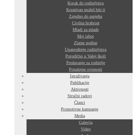
Korak do roditeljstva
Kreativan možeš biti ti
Zajedno do uspjeha
Civilna hrabrost
Mladi za mlade
Moj izbor
Zlatne godine
Unapređenje roditeljstva
Porodično u Vašoj školi
Predavanje za roditelje
Ponašajne ovisnosti
Istraživanja
Publikacije
Aktivnosti
Stručni radovi
Članci
Promotivne kampanje
Media
Galerija
Video