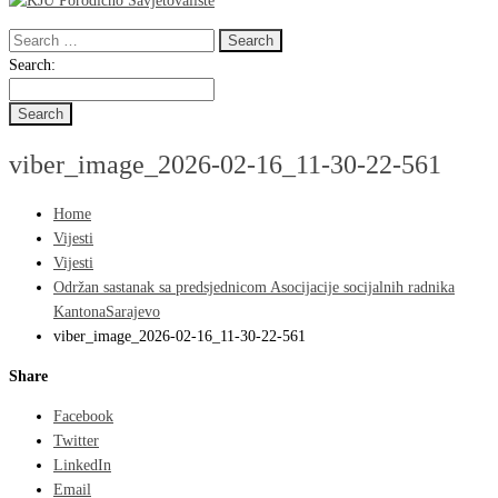
Search
for:
Search
Search:
for:
viber_image_2026-02-16_11-30-22-561
Home
Vijesti
Vijesti
Održan sastanak sa predsjednicom Asocijacije socijalnih radnika
KantonaSarajevo
viber_image_2026-02-16_11-30-22-561
Share
Facebook
Twitter
LinkedIn
Email