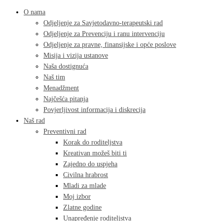
O nama
Odjeljenje za Savjetodavno-terapeutski rad
Odjeljenje za Prevenciju i ranu intervenciju
Odjeljenje za pravne, finansijske i opće poslove
Misija i vizija ustanove
Naša dostignuća
Naš tim
Menadžment
Najčešća pitanja
Povjerljivost informacija i diskrecija
Naš rad
Preventivni rad
Korak do roditeljstva
Kreativan možeš biti ti
Zajedno do uspjeha
Civilna hrabrost
Mladi za mlade
Moj izbor
Zlatne godine
Unapređenje roditeljstva