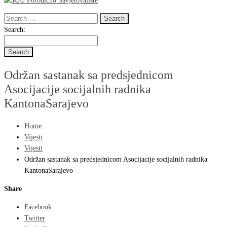
Search
for:
Search
Search:
for:
Održan sastanak sa predsjednicom
Asocijacije socijalnih radnika
KantonaSarajevo
Home
Vijesti
Vijesti
Održan sastanak sa predsjednicom Asocijacije socijalnih radnika
KantonaSarajevo
Share
Facebook
Twitter