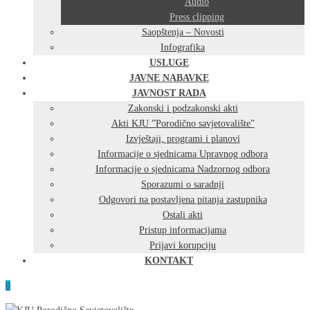
Audio
Press clipping
Saopštenja – Novosti
Infografika
USLUGE
JAVNE NABAVKE
JAVNOST RADA
Zakonski i podzakonski akti
Akti KJU ”Porodično savjetovalište”
Izvještaji, programi i planovi
Informacije o sjednicama Upravnog odbora
Informacije o sjednicama Nadzornog odbora
Sporazumi o saradnji
Odgovori na postavljena pitanja zastupnika
Ostali akti
Pristup informacijama
Prijavi korupciju
KONTAKT
0