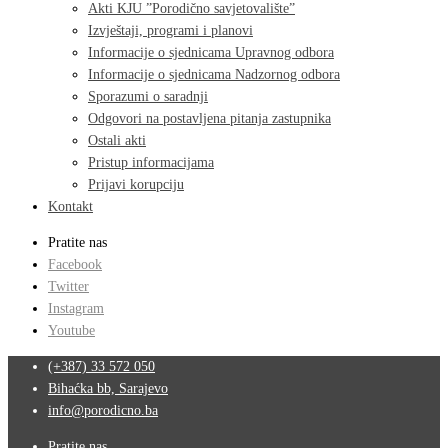
Akti KJU ”Porodično savjetovalište”
Izvještaji, programi i planovi
Informacije o sjednicama Upravnog odbora
Informacije o sjednicama Nadzornog odbora
Sporazumi o saradnji
Odgovori na postavljena pitanja zastupnika
Ostali akti
Pristup informacijama
Prijavi korupciju
Kontakt
Pratite nas
Facebook
Twitter
Instagram
Youtube
(+387) 33 572 050
Bihaćka bb, Sarajevo
info@porodicno.ba
Pratite nas