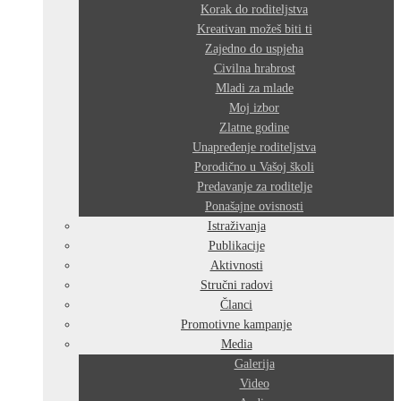
Korak do roditeljstva
Kreativan možeš biti ti
Zajedno do uspjeha
Civilna hrabrost
Mladi za mlade
Moj izbor
Zlatne godine
Unapređenje roditeljstva
Porodično u Vašoj školi
Predavanje za roditelje
Ponašajne ovisnosti
Istraživanja
Publikacije
Aktivnosti
Stručni radovi
Članci
Promotivne kampanje
Media
Galerija
Video