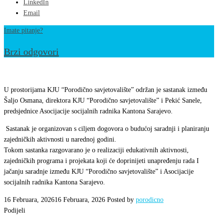
LinkedIn
Email
Imate pitanje?
Brzi odgovori
Održan
sastanak
U prostorijama KJU “Porodično savjetovalište” održan je sastanak između
sa
Šaljo Osmana, direktora KJU “Porodično savjetovalište” i Pekić Sanele,
predsjednice Asocijacije socijalnih radnika Kantona Sarajevo.
predsjednicom
Asocijacije
Sastanak je organizovan s ciljem dogovora o budućoj saradnji i planiranju
socijalnih
zajedničkih aktivnosti u narednoj godini.
Tokom sastanka razgovarano je o realizaciji edukativnih aktivnosti,
radnika
zajedničkih programa i projekata koji će doprinijeti unapređenju rada I
KantonaSarajevo
jačanju saradnje između KJU “Porodično savjetovalište” i Asocijacije
socijalnih radnika Kantona Sarajevo.
16 Februara, 2026
16 Februara, 2026
Posted by
porodicno
Podijeli