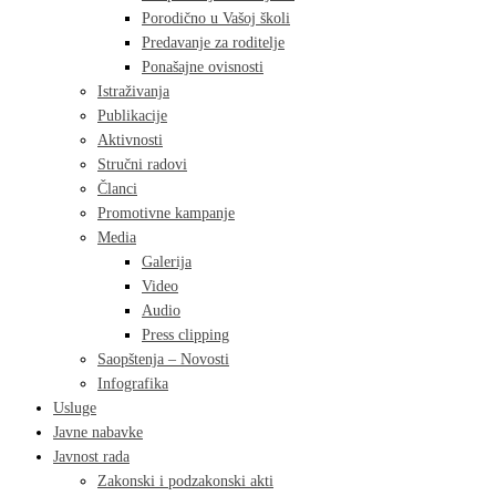
Porodično u Vašoj školi
Predavanje za roditelje
Ponašajne ovisnosti
Istraživanja
Publikacije
Aktivnosti
Stručni radovi
Članci
Promotivne kampanje
Media
Galerija
Video
Audio
Press clipping
Saopštenja – Novosti
Infografika
Usluge
Javne nabavke
Javnost rada
Zakonski i podzakonski akti