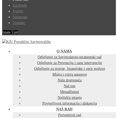
Facebook
Twitter
Instagram
Youtube
Imate Upit
O NAMA
Odjeljenje za Savjetodavno-terapeutski rad
Odjeljenje za Prevenciju i ranu intervenciju
Odjeljenje za pravne, finansijske i opće poslove
Misija i vizija ustanove
Naša dostignuća
Naš tim
Menadžment
Najčešća pitanja
Povjerljivost informacija i diskrecija
NAŠ RAD
Preventivni rad