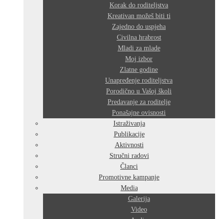
Korak do roditeljstva
Kreativan možeš biti ti
Zajedno do uspjeha
Civilna hrabrost
Mladi za mlade
Moj izbor
Zlatne godine
Unapređenje roditeljstva
Porodično u Vašoj školi
Predavanje za roditelje
Ponašajne ovisnosti
Istraživanja
Publikacije
Aktivnosti
Stručni radovi
Članci
Promotivne kampanje
Media
Galerija
Video