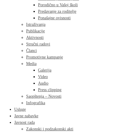
Porodično u Vašoj školi
Predavanje za roditelje
Ponašajne ovisnosti
Istraživanja
Publikacije
Aktivnosti
Stručni radovi
Članci
Promotivne kampanje
Media
Galerija
Video
Audio
Press clipping
Saopštenja – Novosti
Infografika
Usluge
Javne nabavke
Javnost rada
Zakonski i podzakonski akti