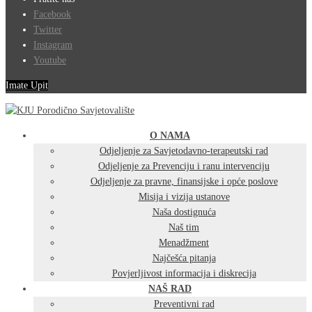
Facebook
Twitter
Instagram
Youtube
Imate Upit
O NAMA
Odjeljenje za Savjetodavno-terapeutski rad
Odjeljenje za Prevenciju i ranu intervenciju
Odjeljenje za pravne, finansijske i opće poslove
Misija i vizija ustanove
Naša dostignuća
Naš tim
Menadžment
Najčešća pitanja
Povjerljivost informacija i diskrecija
NAŠ RAD
Preventivni rad