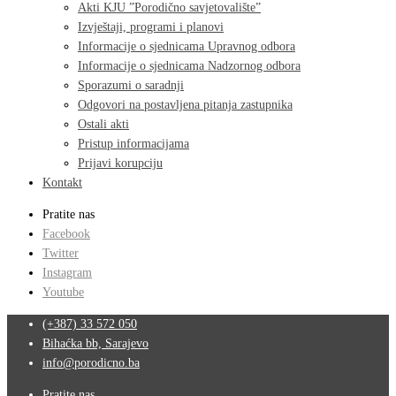
Akti KJU ”Porodično savjetovalište”
Izvještaji, programi i planovi
Informacije o sjednicama Upravnog odbora
Informacije o sjednicama Nadzornog odbora
Sporazumi o saradnji
Odgovori na postavljena pitanja zastupnika
Ostali akti
Pristup informacijama
Prijavi korupciju
Kontakt
Pratite nas
Facebook
Twitter
Instagram
Youtube
(+387) 33 572 050
Bihaćka bb, Sarajevo
info@porodicno.ba
Pratite nas