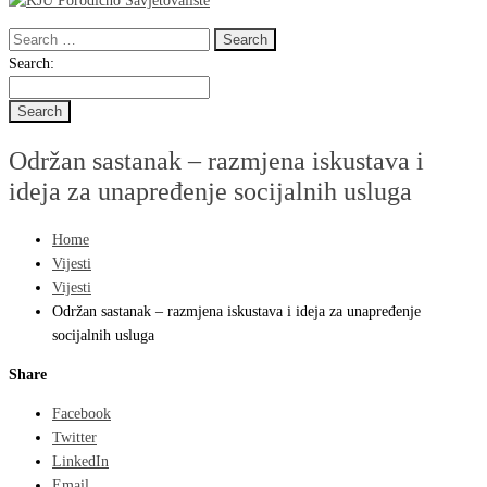
Search
for:
Search
Search:
for:
Održan sastanak – razmjena iskustava i
ideja za unapređenje socijalnih usluga
Home
Vijesti
Vijesti
Održan sastanak – razmjena iskustava i ideja za unapređenje
socijalnih usluga
Share
Facebook
Twitter
LinkedIn
Email