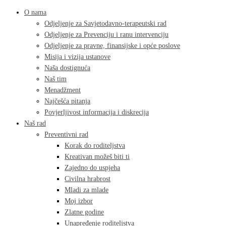
O nama
Odjeljenje za Savjetodavno-terapeutski rad
Odjeljenje za Prevenciju i ranu intervenciju
Odjeljenje za pravne, finansijske i opće poslove
Misija i vizija ustanove
Naša dostignuća
Naš tim
Menadžment
Najčešća pitanja
Povjerljivost informacija i diskrecija
Naš rad
Preventivni rad
Korak do roditeljstva
Kreativan možeš biti ti
Zajedno do uspjeha
Civilna hrabrost
Mladi za mlade
Moj izbor
Zlatne godine
Unapređenje roditeljstva