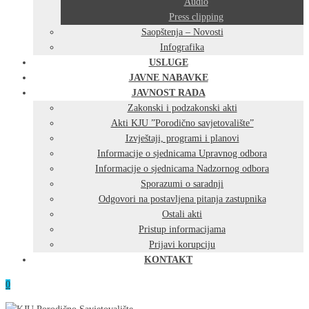
Audio
Press clipping
Saopštenja – Novosti
Infografika
USLUGE
JAVNE NABAVKE
JAVNOST RADA
Zakonski i podzakonski akti
Akti KJU ”Porodično savjetovalište”
Izvještaji, programi i planovi
Informacije o sjednicama Upravnog odbora
Informacije o sjednicama Nadzornog odbora
Sporazumi o saradnji
Odgovori na postavljena pitanja zastupnika
Ostali akti
Pristup informacijama
Prijavi korupciju
KONTAKT
0