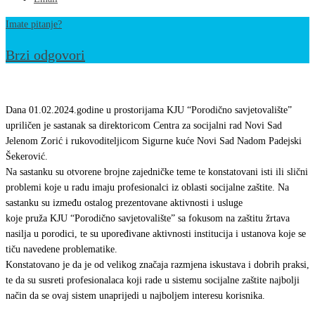
Imate pitanje?
Brzi odgovori
Održan
sastanak
Dana 01.02.2024.godine u prostorijama KJU “Porodično savjetovalište”
–
upriličen je sastanak sa direktoricom Centra za socijalni rad Novi Sad
Jelenom Zorić i rukovoditeljicom Sigurne kuće Novi Sad Nadom Padejski
razmjena
Šekerović.
iskustava
Na sastanku su otvorene brojne zajedničke teme te konstatovani isti ili slični
i
problemi koje u radu imaju profesionalci iz oblasti socijalne zaštite. Na
ideja
sastanku su između ostalog prezentovane aktivnosti i usluge
koje pruža KJU “Porodično savjetovalište” sa fokusom na zaštitu žrtava
za
nasilja u porodici, te su upoređivane aktivnosti institucija i ustanova koje se
unapređenje
tiču navedene problematike.
socijalnih
Konstatovano je da je od velikog značaja razmjena iskustava i dobrih praksi,
usluga
te da su susreti profesionalaca koji rade u sistemu socijalne zaštite najbolji
način da se ovaj sistem unaprijedi u najboljem interesu korisnika.