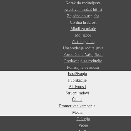
Korak do roditeljstva
Kreativan možeš biti ti
Zajedno do uspjeha
Civilna hrabrost
Mladi za mlade
Moj izbor
Zlatne godine
Unapređenje roditeljstva
Porodično u Vašoj školi
Predavanje za roditelje
Ponašajne ovisnosti
Istraživanja
Publikacije
Aktivnosti
Stručni radovi
Članci
Promotivne kampanje
Media
Galerija
Video