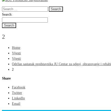
Search
for:
Search
Search:
for:
2
Home
Vijesti
Vijesti
Održan sastanak predstavnika JU Centar za odgoj, obrazovanje i rehabi
2
Share
Facebook
Twitter
LinkedIn
Email