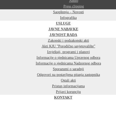
Audio
Press clipping
Saopštenja – Novosti
Infografika
USLUGE
JAVNE NABAVKE
JAVNOST RADA
Zakonski i podzakonski akti
Akti KJU ”Porodično savjetovalište”
Izvještaji, programi i planovi
Informacije o sjednicama Upravnog odbora
Informacije o sjednicama Nadzornog odbora
Sporazumi o saradnji
Odgovori na postavljena pitanja zastupnika
Ostali akti
Pristup informacijama
Prijavi korupciju
KONTAKT