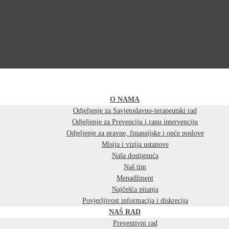
O NAMA
Odjeljenje za Savjetodavno-terapeutski rad
Odjeljenje za Prevenciju i ranu intervenciju
Odjeljenje za pravne, finansijske i opće poslove
Misija i vizija ustanove
Naša dostignuća
Naš tim
Menadžment
Najčešća pitanja
Povjerljivost informacija i diskrecija
NAŠ RAD
Preventivni rad