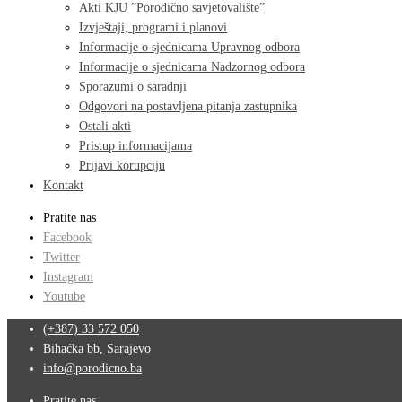
Akti KJU ”Porodično savjetovalište”
Izvještaji, programi i planovi
Informacije o sjednicama Upravnog odbora
Informacije o sjednicama Nadzornog odbora
Sporazumi o saradnji
Odgovori na postavljena pitanja zastupnika
Ostali akti
Pristup informacijama
Prijavi korupciju
Kontakt
Pratite nas
Facebook
Twitter
Instagram
Youtube
(+387) 33 572 050
Bihaćka bb, Sarajevo
info@porodicno.ba
Pratite nas