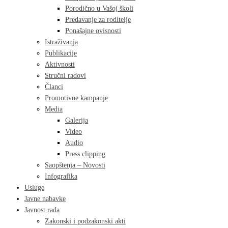
Porodično u Vašoj školi
Predavanje za roditelje
Ponašajne ovisnosti
Istraživanja
Publikacije
Aktivnosti
Stručni radovi
Članci
Promotivne kampanje
Media
Galerija
Video
Audio
Press clipping
Saopštenja – Novosti
Infografika
Usluge
Javne nabavke
Javnost rada
Zakonski i podzakonski akti