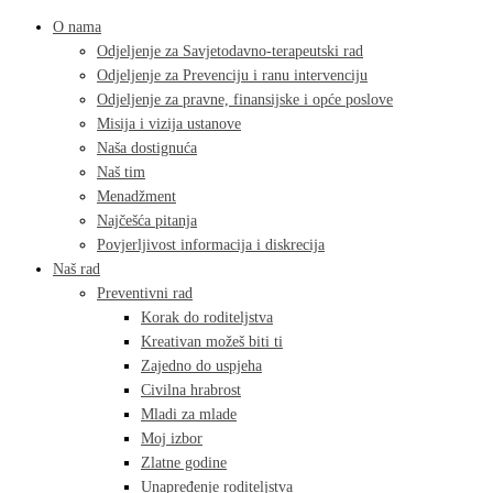
O nama
Odjeljenje za Savjetodavno-terapeutski rad
Odjeljenje za Prevenciju i ranu intervenciju
Odjeljenje za pravne, finansijske i opće poslove
Misija i vizija ustanove
Naša dostignuća
Naš tim
Menadžment
Najčešća pitanja
Povjerljivost informacija i diskrecija
Naš rad
Preventivni rad
Korak do roditeljstva
Kreativan možeš biti ti
Zajedno do uspjeha
Civilna hrabrost
Mladi za mlade
Moj izbor
Zlatne godine
Unapređenje roditeljstva