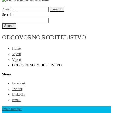
Search
for:
Search
Search:
for:
ODGOVORNO RODITELJSTVO
Home
Vijesti
Vijesti
ODGOVORNO RODITELJSTVO
Share
Facebook
Twitter
LinkedIn
Email
Imate pitanje?