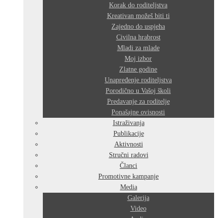
Korak do roditeljstva
Kreativan možeš biti ti
Zajedno do uspjeha
Civilna hrabrost
Mladi za mlade
Moj izbor
Zlatne godine
Unapređenje roditeljstva
Porodično u Vašoj školi
Predavanje za roditelje
Ponašajne ovisnosti
Istraživanja
Publikacije
Aktivnosti
Stručni radovi
Članci
Promotivne kampanje
Media
Galerija
Video