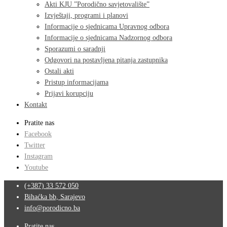
Akti KJU ”Porodično savjetovalište”
Izvještaji, programi i planovi
Informacije o sjednicama Upravnog odbora
Informacije o sjednicama Nadzornog odbora
Sporazumi o saradnji
Odgovori na postavljena pitanja zastupnika
Ostali akti
Pristup informacijama
Prijavi korupciju
Kontakt
Pratite nas
Facebook
Twitter
Instagram
Youtube
(+387) 33 572 050
Bihaćka bb, Sarajevo
info@porodicno.ba
Pratite nas