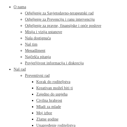
O nama
Odjeljenje za Savjetodavno-terapeutski rad
Odjeljenje za Prevenciju i ranu intervenciju
Odjeljenje za pravne, finansijske i opće poslove
Misija i vizija ustanove
Naša dostignuća
Naš tim
Menadžment
Najčešća pitanja
Povjerljivost informacija i diskrecija
Naš rad
Preventivni rad
Korak do roditeljstva
Kreativan možeš biti ti
Zajedno do uspjeha
Civilna hrabrost
Mladi za mlade
Moj izbor
Zlatne godine
Unapređenje roditeljstva