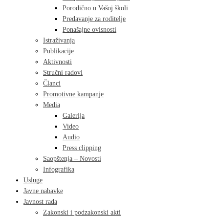
Porodično u Vašoj školi
Predavanje za roditelje
Ponašajne ovisnosti
Istraživanja
Publikacije
Aktivnosti
Stručni radovi
Članci
Promotivne kampanje
Media
Galerija
Video
Audio
Press clipping
Saopštenja – Novosti
Infografika
Usluge
Javne nabavke
Javnost rada
Zakonski i podzakonski akti