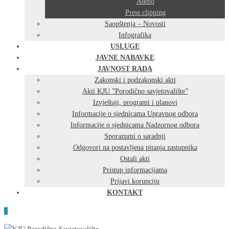
Audio
Press clipping
Saopštenja – Novosti
Infografika
USLUGE
JAVNE NABAVKE
JAVNOST RADA
Zakonski i podzakonski akti
Akti KJU ”Porodično savjetovalište”
Izvještaji, programi i planovi
Informacije o sjednicama Upravnog odbora
Informacije o sjednicama Nadzornog odbora
Sporazumi o saradnji
Odgovori na postavljena pitanja zastupnika
Ostali akti
Pristup informacijama
Prijavi korupciju
KONTAKT
0