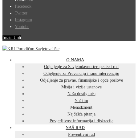
Facebook
Twitter
Instagram
Youtube
Imate Upit
O NAMA
Odjeljenje za Savjetodavno-terapeutski rad
Odjeljenje za Prevenciju i ranu intervenciju
Odjeljenje za pravne, finansijske i opće poslove
Misija i vizija ustanove
Naša dostignuća
Naš tim
Menadžment
Najčešća pitanja
Povjerljivost informacija i diskrecija
NAŠ RAD
Preventivni rad