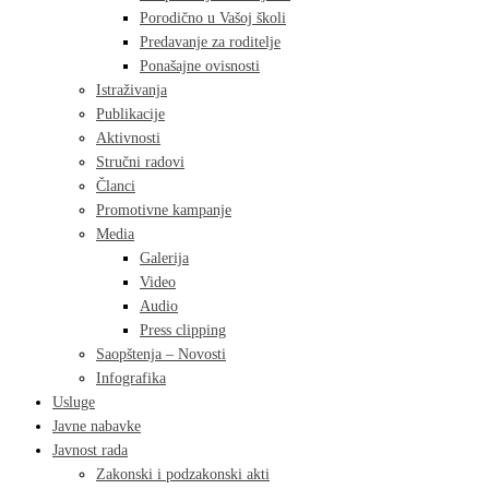
Porodično u Vašoj školi
Predavanje za roditelje
Ponašajne ovisnosti
Istraživanja
Publikacije
Aktivnosti
Stručni radovi
Članci
Promotivne kampanje
Media
Galerija
Video
Audio
Press clipping
Saopštenja – Novosti
Infografika
Usluge
Javne nabavke
Javnost rada
Zakonski i podzakonski akti