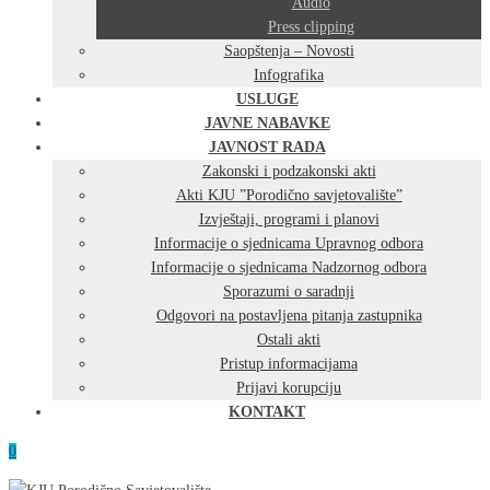
Audio
Press clipping
Saopštenja – Novosti
Infografika
USLUGE
JAVNE NABAVKE
JAVNOST RADA
Zakonski i podzakonski akti
Akti KJU ”Porodično savjetovalište”
Izvještaji, programi i planovi
Informacije o sjednicama Upravnog odbora
Informacije o sjednicama Nadzornog odbora
Sporazumi o saradnji
Odgovori na postavljena pitanja zastupnika
Ostali akti
Pristup informacijama
Prijavi korupciju
KONTAKT
0