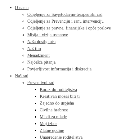
O nama
Odjeljenje za Savjetodavno-terapeutski rad
Odjeljenje za Prevenciju i ranu intervenciju
Odjeljenje za pravne, finansijske i opće poslove
Misija i vizija ustanove
Naša dostignuća
Naš tim
Menadžment
Najčešća pitanja
Povjerljivost informacija i diskrecija
Naš rad
Preventivni rad
Korak do roditeljstva
Kreativan možeš biti ti
Zajedno do uspjeha
Civilna hrabrost
Mladi za mlade
Moj izbor
Zlatne godine
Unapređenje roditeljstva