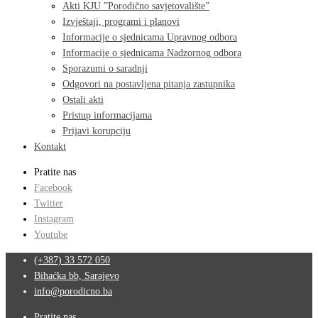
Akti KJU ”Porodično savjetovalište”
Izvještaji, programi i planovi
Informacije o sjednicama Upravnog odbora
Informacije o sjednicama Nadzornog odbora
Sporazumi o saradnji
Odgovori na postavljena pitanja zastupnika
Ostali akti
Pristup informacijama
Prijavi korupciju
Kontakt
Pratite nas
Facebook
Twitter
Instagram
Youtube
(+387) 33 572 050
Bihaćka bb, Sarajevo
info@porodicno.ba
Pratite nas