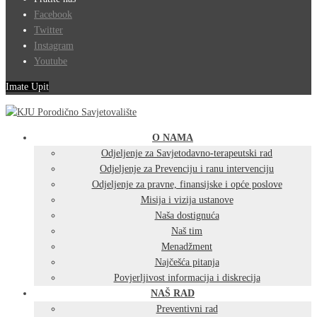
Facebook
Twitter
Instagram
Youtube
Imate Upit
O NAMA
Odjeljenje za Savjetodavno-terapeutski rad
Odjeljenje za Prevenciju i ranu intervenciju
Odjeljenje za pravne, finansijske i opće poslove
Misija i vizija ustanove
Naša dostignuća
Naš tim
Menadžment
Najčešća pitanja
Povjerljivost informacija i diskrecija
NAŠ RAD
Preventivni rad