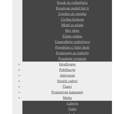
Korak do roditeljstva
Kreativan možeš biti ti
Zajedno do uspjeha
Civilna hrabrost
Mladi za mlade
Moj izbor
Zlatne godine
Unapređenje roditeljstva
Porodično u Vašoj školi
Predavanje za roditelje
Ponašajne ovisnosti
Istraživanja
Publikacije
Aktivnosti
Stručni radovi
Članci
Promotivne kampanje
Media
Galerija
Video